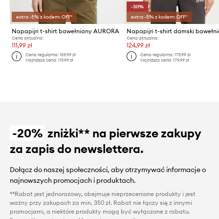
-30%
extra -5% z kodem: OFF*
extra -5% z kodem: OFF*
Napapijri t-shirt bawełniany AURORA
Cena aktualna:
Cena aktualna:
111,99 zł
124,99 zł
Cena regularna:
159,99 zł
Cena regularna:
179,99 zł
Najniższa cena:
119,99 zł
Najniższa cena:
179,99 zł
-20%
zniżki** na pierwsze zakupy
za zapis do newslettera.
Dołącz do naszej społeczności, aby otrzymywać informacje o
najnowszych promocjach i produktach.
**Rabat jest jednorazowy, obejmuje nieprzecenione produkty i jest
ważny przy zakupach za min. 350 zł. Rabat nie łączy się z innymi
promocjami, a niektóre produkty mogą być wyłączone z rabatu.