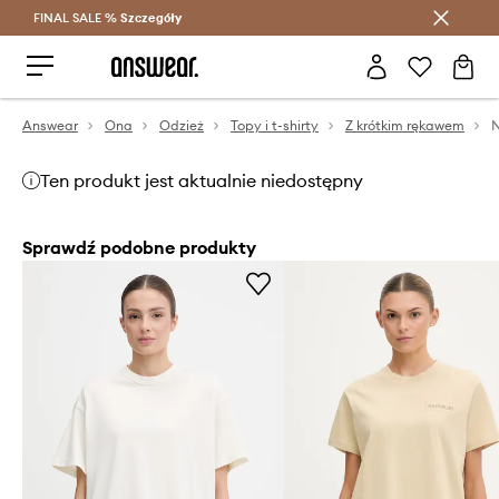
FINAL SALE %
Szczegóły
Oszczędzaj z Answear Club >
Answear
Ona
Odzież
Topy i t-shirty
Z krótkim rękawem
Ten produkt jest aktualnie niedostępny
Sprawdź podobne produkty