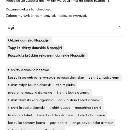
Modelka ze zdjęcia ma 179 cm wzrostu i ma na sobie rozmiar S.
Rozmiarówka standardowa
Zalecamy wybór rozmiaru, jaki nosisz zazwyczaj.
Tagi
Odzież damska Napapijri
Topy i t-shirty damskie Napapijri
Koszulki z krótkim rękawem damskie Napapijri
t-shirty damskie beżowe
koszulki bawełniane wysokiej jakości damskie
t shirt z nadrukiem
t shirt ralph lauren damski
tshirt pinko
medicine koszulki damskie
t-shirt levi's damski
t shirt damski karl lagerfeld
calvin klein t shirt damski
t-shirt lacoste damski
t-shirt guess
moschino t shirt
la mania tshirt
t-shirt adidas damski
t shirt champion
koszulka tommy jeans
gap t shirt
longsleeve under armour