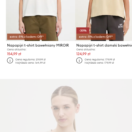
-30%
extra -5% z kodem: OFF*
extra -5% z kodem: OFF*
Napapijri t-shirt bawełniany MIROIR
Cena aktualna:
Cena aktualna:
154,99 zł
124,99 zł
Cena regularna:
219,99 zł
Cena regularna:
179,99 zł
Najniższa cena:
164,99 zł
Najniższa cena:
179,99 zł