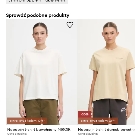
t shirt philipp plein
dkny t-shirt
Sprawdź podobne produkty
-30%
extra -5% z kodem: OFF*
extra -5% z kodem: OFF*
Napapijri t-shirt bawełniany MIROIR
Cena aktualna:
Cena aktualna: