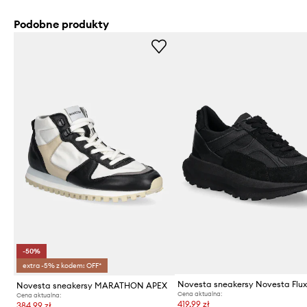
Podobne produkty
-50%
extra -5% z kodem: OFF*
Novesta sneakersy Novesta Flu
Novesta sneakersy MARATHON APEX
Cena aktualna:
Cena aktualna:
419,99 zł
384,99 zł