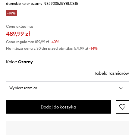
damskie kolor czarny N359005.15YBLC615
-14%
Cena aktualna:
489,99 zł
Cena regularna:
819,99 zł
-40%
Najniższa cena z 30 dni przed obniżką:
571,99 zł
 -14%
Kolor:
czarny
Tabela rozmiarów
Wybierz rozmiar
Dodaj do koszyka