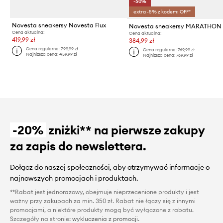
-50%
extra -5% z kodem: OFF*
Novesta sneakersy Novesta Flux
Novesta sneakersy MARATHON
Cena aktualna:
Cena aktualna:
419,99 zł
384,99 zł
Cena regularna:
799,99 zł
Cena regularna:
769,99 zł
Najniższa cena:
459,99 zł
Najniższa cena:
769,99 zł
-20%
zniżki** na pierwsze zakupy
za zapis do newslettera.
Dołącz do naszej społeczności, aby otrzymywać informacje o
najnowszych promocjach i produktach.
**Rabat jest jednorazowy, obejmuje nieprzecenione produkty i jest
ważny przy zakupach za min. 350 zł. Rabat nie łączy się z innymi
promocjami, a niektóre produkty mogą być wyłączone z rabatu.
Szczegóły na stronie:
wykluczenia z promocji
.