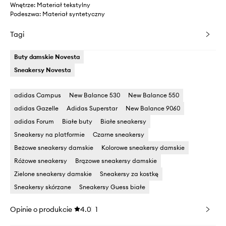
Wnętrze: Materiał tekstylny
Podeszwa: Materiał syntetyczny
Tagi
Buty damskie Novesta
Sneakersy Novesta
adidas Campus
New Balance 530
New Balance 550
adidas Gazelle
Adidas Superstar
New Balance 9060
adidas Forum
Białe buty
Białe sneakersy
Sneakersy na platformie
Czarne sneakersy
Beżowe sneakersy damskie
Kolorowe sneakersy damskie
Różowe sneakersy
Brązowe sneakersy damskie
Zielone sneakersy damskie
Sneakersy za kostkę
Sneakersy skórzane
Sneakersy Guess białe
Opinie o produkcie
4.0
1