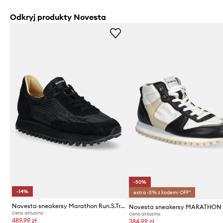
Odkryj produkty Novesta
-50%
-14%
extra -5% z kodem: OFF*
Novesta sneakersy Marathon Run.S.Trail
Novesta sneakersy MARATHON
Cena aktualna:
Cena aktualna:
489,99 zł
384,99 zł