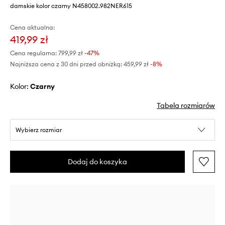
damskie kolor czarny N458002.982NER615
Cena aktualna:
419,99 zł
Cena regularna:
799,99 zł
-47%
Najniższa cena z 30 dni przed obniżką:
459,99 zł
 -8%
Kolor:
czarny
Tabela rozmiarów
Wybierz rozmiar
Dodaj do koszyka