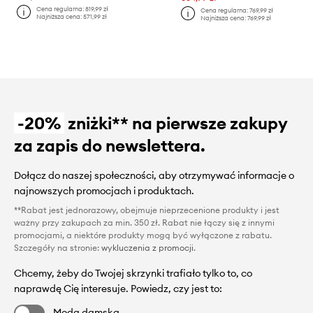
Cena regularna:
819,99 zł
Cena regularna:
769,99 zł
Najniższa cena:
571,99 zł
Najniższa cena:
769,99 zł
-20%
zniżki** na pierwsze zakupy
za zapis do newslettera.
Dołącz do naszej społeczności, aby otrzymywać informacje o
najnowszych promocjach i produktach.
**Rabat jest jednorazowy, obejmuje nieprzecenione produkty i jest
ważny przy zakupach za min. 350 zł. Rabat nie łączy się z innymi
promocjami, a niektóre produkty mogą być wyłączone z rabatu.
Szczegóły na stronie:
wykluczenia z promocji
.
Chcemy, żeby do Twojej skrzynki trafiało tylko to, co
naprawdę Cię interesuje. Powiedz, czy jest to:
Moda damska