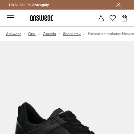
FINAL SALE %
Szczegóły
Oszczędzaj z Answear Club >
Answear
Ona
Obuwie
Sneakersy
Novesta sneakersy Novest