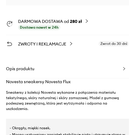
DARMOWA DOSTAWA od
280 zł
Dostawa nawet w 24h
ZWROTY I REKLAMACJE
Zwrot do 30 dni
Opis produktu
Novesta sneakersy Novesta Flux
Sneakersy z kolekcji Novesta wykonane z połączenia materiału
tekstylnego, skóry naturalnej i skóry zamszowej. Model z gumową
podeszwą zewnętrzną, która jest wytrzymała i odporna na
uszkodzenia.
- Okrągły, miękki nosek.
- Mocno usztywniony zapiętek stabilizuje piętę i utrzymuje stopę w