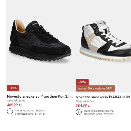
-50%
-14%
extra -5% z kodem: OFF*
Novesta sneakersy Marathon Run.S.Trail
Novesta sneakersy MARATHON
Cena aktualna:
Cena aktualna:
489,99 zł
384,99 zł
Cena regularna:
819,99 zł
Cena regularna:
769,99 zł
Najniższa cena:
571,99 zł
Najniższa cena:
769,99 zł