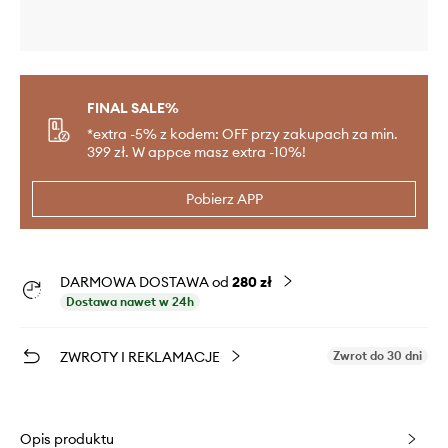
FINAL SALE%
*extra -5% z kodem: OFF przy zakupach za min.
399 zł. W appce masz extra -10%!
Pobierz APP
DARMOWA DOSTAWA od
280 zł
Dostawa nawet w 24h
ZWROTY I REKLAMACJE
Zwrot do 30 dni
Opis produktu