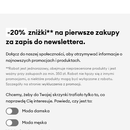
-20%
zniżki** na pierwsze zakupy
za zapis do newslettera.
Dołącz do naszej społeczności, aby otrzymywać informacje o
najnowszych promocjach i produktach.
**Rabat jest jednorazowy, obejmuje nieprzecenione produkty i jest
ważny przy zakupach za min. 350 zł. Rabat nie łączy się z innymi
promocjami, a niektóre produkty mogą być wyłączone z rabatu.
Szczegóły na stronie:
wykluczenia z promocji
.
Chcemy, żeby do Twojej skrzynki trafiało tylko to, co
naprawdę Cię interesuje. Powiedz, czy jest to:
Moda damska
Moda męska