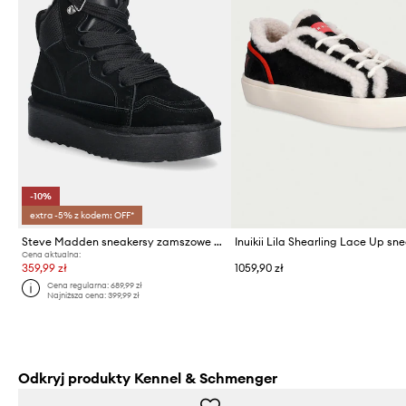
-10%
extra -5% z kodem: OFF*
Steve Madden sneakersy zamszowe Paci
Cena aktualna:
359,99 zł
1059,90 zł
Cena regularna:
689,99 zł
Najniższa cena:
399,99 zł
Odkryj produkty Kennel & Schmenger