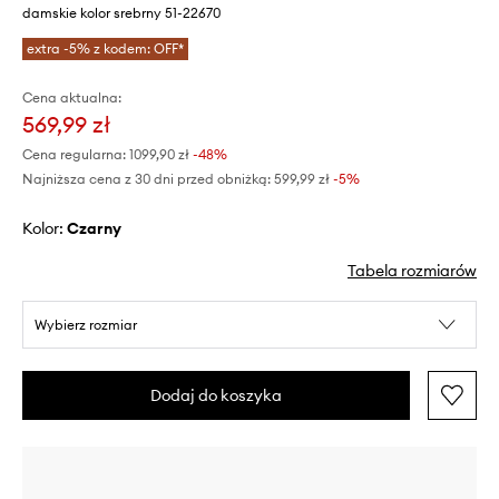
damskie kolor srebrny 51-22670
extra -5% z kodem: OFF*
Cena aktualna:
569,99 zł
Cena regularna:
1099,90 zł
-48%
Najniższa cena z 30 dni przed obniżką:
599,99 zł
 -5%
Kolor:
czarny
Tabela rozmiarów
Wybierz rozmiar
Dodaj do koszyka