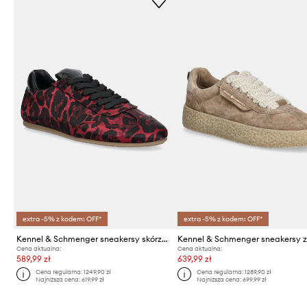
extra -5% z kodem: OFF*
extra -5% z kodem: OFF*
Kennel & Schmenger sneakersy skórzane Drop
Cena aktualna:
Cena aktualna:
589,99 zł
639,99 zł
Cena regularna:
1249,90 zł
Cena regularna:
1289,90 zł
Najniższa cena:
619,99 zł
Najniższa cena:
699,99 zł