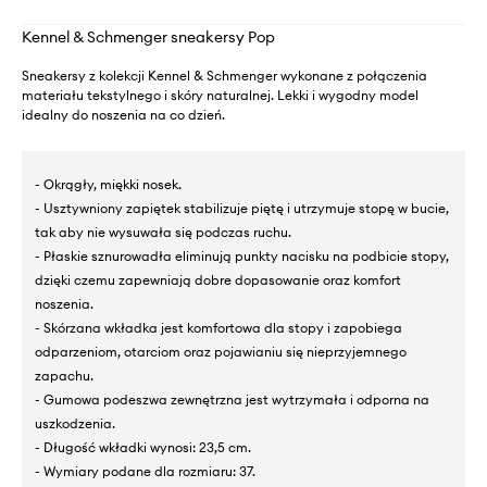
Kennel & Schmenger sneakersy Pop
Sneakersy z kolekcji Kennel & Schmenger wykonane z połączenia
materiału tekstylnego i skóry naturalnej. Lekki i wygodny model
idealny do noszenia na co dzień.
- Okrągły, miękki nosek.
- Usztywniony zapiętek stabilizuje piętę i utrzymuje stopę w bucie,
tak aby nie wysuwała się podczas ruchu.
- Płaskie sznurowadła eliminują punkty nacisku na podbicie stopy,
dzięki czemu zapewniają dobre dopasowanie oraz komfort
noszenia.
- Skórzana wkładka jest komfortowa dla stopy i zapobiega
odparzeniom, otarciom oraz pojawianiu się nieprzyjemnego
zapachu.
- Gumowa podeszwa zewnętrzna jest wytrzymała i odporna na
uszkodzenia.
- Długość wkładki wynosi: 23,5 cm.
- Wymiary podane dla rozmiaru: 37.