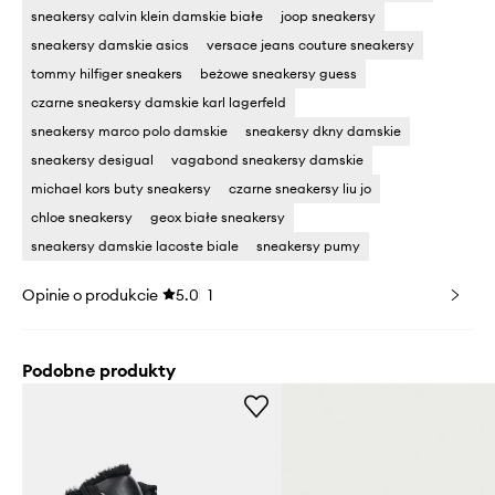
sneakersy calvin klein damskie białe
joop sneakersy
sneakersy damskie asics
versace jeans couture sneakersy
tommy hilfiger sneakers
beżowe sneakersy guess
czarne sneakersy damskie karl lagerfeld
sneakersy marco polo damskie
sneakersy dkny damskie
sneakersy desigual
vagabond sneakersy damskie
michael kors buty sneakersy
czarne sneakersy liu jo
chloe sneakersy
geox białe sneakersy
sneakersy damskie lacoste biale
sneakersy pumy
Opinie o produkcie
5.0
1
Podobne produkty