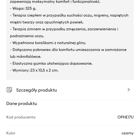
zapewniają maksymalny komfort i funkcjonalność.
- Waga: 325 g.
- Terapia ciepłem w przypadku suchości oczu, migreny, napiętych
mięśni twarzy oraz opuchniętych powiek.
- Terapia zimnem w przypadku zmęczenia, zaczerwienienia i
podrażnienia oczu.
- Wypełniona koralikami z naturalnej gliny.
- Dołączono pokrowiec dla komfortu umieszczania w zamrażarce
lub mikrofalówce.
- Elastyczna gumka ułatwiająca dopsowanie.
- Wymiary: 23 x 10,5 x 2 cm.
Szczegóły produktu
Dane produktu
Kod producenta
OPHE17U
Kolor
czarny