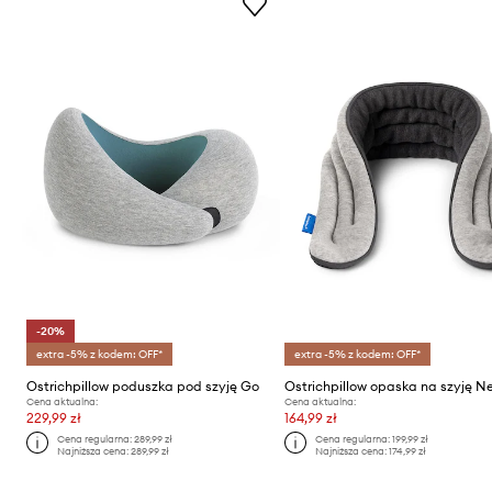
-20%
extra -5% z kodem: OFF*
extra -5% z kodem: OFF*
Ostrichpillow poduszka pod szyję Go
Cena aktualna:
Cena aktualna:
229,99 zł
164,99 zł
Cena regularna:
289,99 zł
Cena regularna:
199,99 zł
Najniższa cena:
289,99 zł
Najniższa cena:
174,99 zł