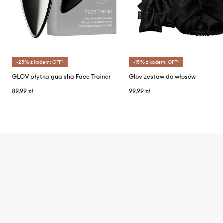
-25% z kodem: OFF*
-15% z kodem: OFF*
GLOV płytka gua sha Face Trainer
Glov zestaw do włosów
89,99 zł
99,99 zł