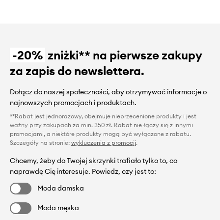
-20%
zniżki** na pierwsze zakupy
za zapis do newslettera.
Dołącz do naszej społeczności, aby otrzymywać informacje o
najnowszych promocjach i produktach.
**Rabat jest jednorazowy, obejmuje nieprzecenione produkty i jest
ważny przy zakupach za min. 350 zł. Rabat nie łączy się z innymi
promocjami, a niektóre produkty mogą być wyłączone z rabatu.
Szczegóły na stronie:
wykluczenia z promocji
.
Chcemy, żeby do Twojej skrzynki trafiało tylko to, co
naprawdę Cię interesuje. Powiedz, czy jest to:
Moda damska
Moda męska