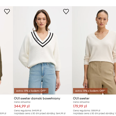
extra -5% z kodem: OFF*
extra -5% z kodem: OFF*
OUI sweter damski bawełniany
OUI sweter
Cena aktualna:
Cena aktualna:
344,99 zł
179,99 zł
Cena regularna:
549,99 zł
Cena regularna:
339,99 zł
9,99 zł
Najniższa cena z 30 dni przed obniżką:
364,99 zł
Najniższa cena z 30 dni przed obniżką:
1