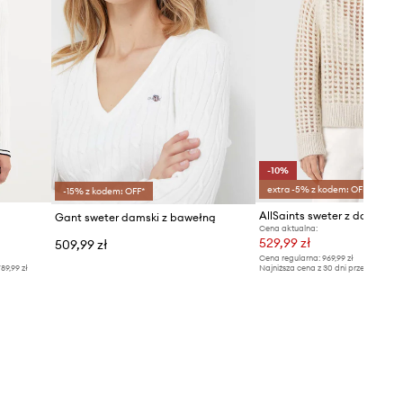
-10%
extra -5% z kodem: OFF*
-15% z kodem: OFF*
Gant sweter damski z bawełną
Cena aktualna:
529,99 zł
509,99 zł
Cena regularna:
969,99 zł
89,99 zł
Najniższa cena z 30 dni przed obniżką