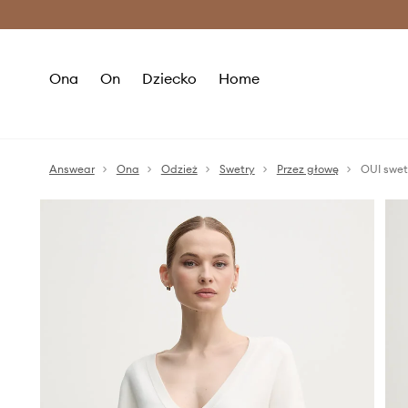
Premium Fashion Benefits >
O
Ona
On
Dziecko
Home
Answear
Ona
Odzież
Swetry
Przez głowę
OUI swet