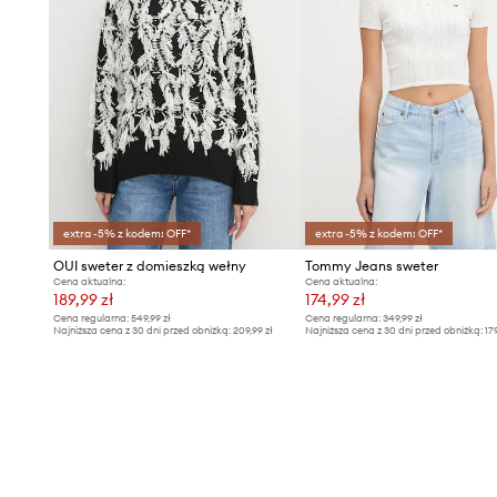
extra -5% z kodem: OFF*
extra -5% z kodem: OFF*
OUI sweter z domieszką wełny
Tommy Jeans sweter
Cena aktualna:
Cena aktualna:
189,99 zł
174,99 zł
Cena regularna:
549,99 zł
Cena regularna:
349,99 zł
Najniższa cena z 30 dni przed obniżką:
209,99 zł
Najniższa cena z 30 dni przed obniżką:
17