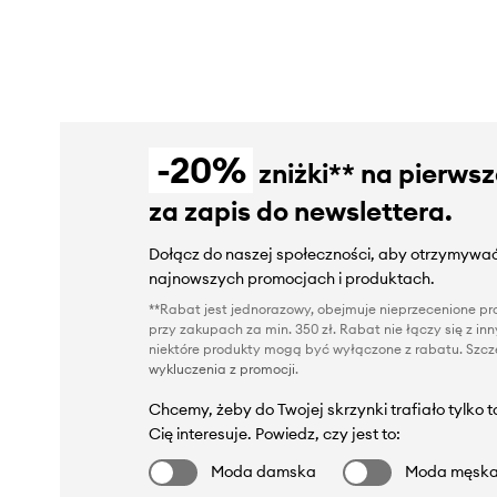
-20%
zniżki** na pierws
za zapis do newslettera.
Dołącz do naszej społeczności, aby otrzymywać
najnowszych promocjach i produktach.
**Rabat jest jednorazowy, obejmuje nieprzecenione pro
przy zakupach za min. 350 zł. Rabat nie łączy się z i
niektóre produkty mogą być wyłączone z rabatu. Szcze
wykluczenia z promocji
.
Chcemy, żeby do Twojej skrzynki trafiało tylko 
Cię interesuje. Powiedz, czy jest to:
Moda damska
Moda męsk