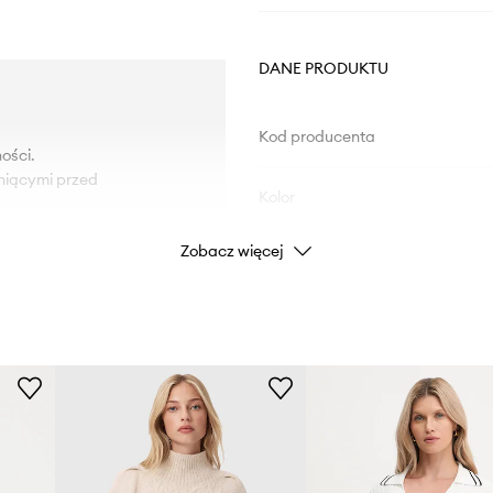
DANE PRODUKTU
Kod producenta
ości.
niącymi przed
Kolor
Zobacz więcej
Marka
ID Produktu