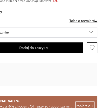
ena z 30 dni przed obniżką:
334,99 zł
 -10%
ły
Tabela rozmiarów
rozmiar
Dodaj do koszyka
INAL SALE%
Pobierz APP
extra -5% z kodem: OFF przy zakupach za min.