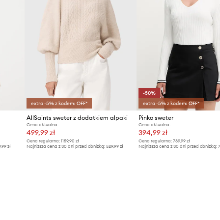
-50%
extra -5% z kodem: OFF*
extra -5% z kodem: OFF*
AllSaints sweter z dodatkiem alpaki
Pinko sweter
Cena aktualna:
Cena aktualna:
499,99 zł
394,99 zł
Cena regularna:
1159,90 zł
Cena regularna:
789,99 zł
9,99 zł
Najniższa cena z 30 dni przed obniżką:
529,99 zł
Najniższa cena z 30 dni przed obniżką:
7