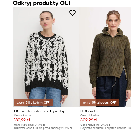
Odkryj produkty OUI
extra -5% z kodem: OFF*
extra -5% z kodem: OFF*
OUI sweter z domieszką wełny
OUI sweter
Cena aktualna:
Cena aktualna:
189,99 zł
309,99 zł
Cena regularna:
549,99 zł
Cena regularna:
599,99 zł
Najniższa cena z 30 dni przed obniżką:
209,99 zł
Najniższa cena z 30 dni przed obniżką:
33