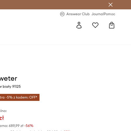
letter >
Regularne nowości >
Answear Club
Journal
Pomoc
weter
r biały 91125
tra -5% z kodem: OFF*
lna:
zł
arna:
689,99 zł
-56%