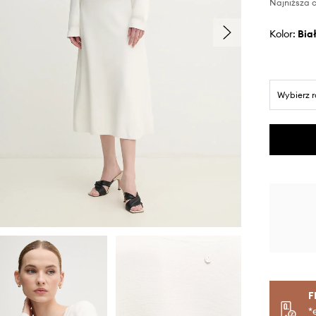
Najniższa c
Kolor:
bia
Wybierz 
F
*