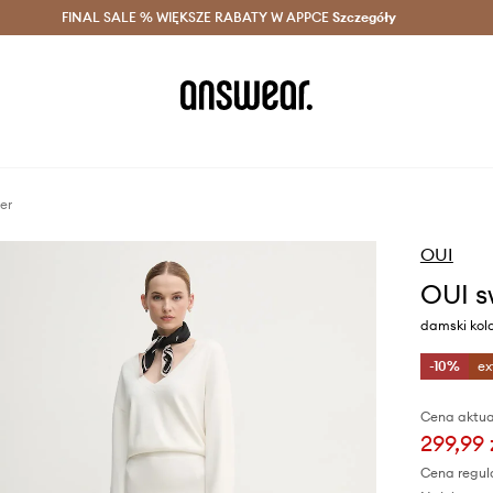
szczędzaj z Answear Club >
FINAL SALE % WIĘKSZE RABATY W APPCE
Dostawa nawet w 24h >
Szczegóły
News
er
OUI
OUI s
damski kolo
-10%
ex
Cena aktua
299,99 
Cena regul