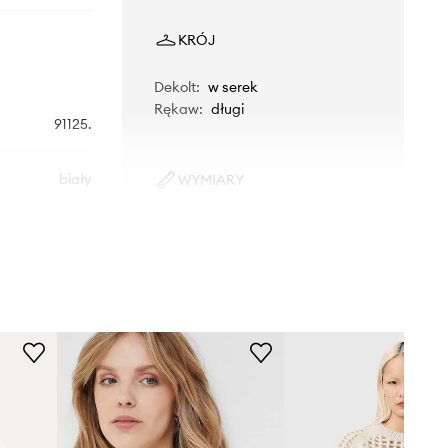
KRÓJ
Dekolt
:
w serek
Rękaw
:
długi
91125.
biały
WYMIARY
Modelka ze zdjęcia ma 179 cm
OUI
wzrostu i ma na sobie rozmiar 36.
Rozmiarówka standardowa
Zalecamy wybór rozmiaru, jaki nosisz
zazwyczaj.
Tabela rozmiarów