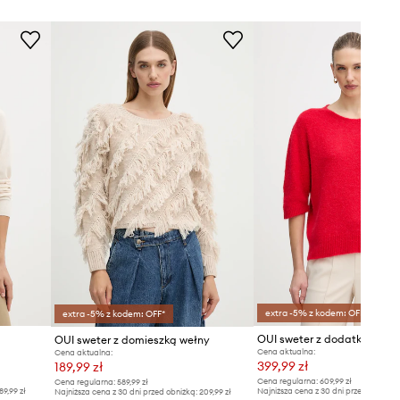
extra -5% z kodem: OFF*
extra -5% z kodem: OFF*
OUI sweter z dodatkiem alp
OUI sweter z domieszką wełny
Cena aktualna:
Cena aktualna:
399,99 zł
189,99 zł
Cena regularna:
609,99 zł
Cena regularna:
589,99 zł
89,99 zł
Najniższa cena z 30 dni przed obniżką
Najniższa cena z 30 dni przed obniżką:
209,99 zł