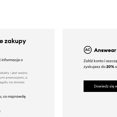
ze zakupy
Answear
 informacje o
Załóż konto i oszc
zyskujesz do
20%
s
dukty i jest ważny
nnymi promocjami, a
góły na stronie:
Dowiedz się w
to, co naprawdę
a