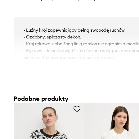
- Luźny krój zapewniający pełną swobodę ruchów.
- Ozdobny, spiczasty dekolt.
- Krój rękawa z obniżoną linią ramion nie ogranicza mobiln
- Rękawy i dolna krawędź zakończona ściągaczami chro
niekorzystnymi warunkami atmosferycznymi.
- Dzianina średniej grubości.
Podobne produkty