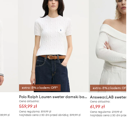
extra -5% z kodem: OFF*
extra -5% z kodem: OFF*
Polo Ralph Lauren sweter damski bawełniany
Answear.LAB sweter
Cena aktualna:
Cena aktualna:
559,99 zł
61,99 zł
Cena regularna:
819,99 zł
Cena regularna:
219,99 zł
89,99 zł
Najniższa cena z 30 dni przed obniżką:
599,99 zł
Najniższa cena z 30 dni przed obniżką