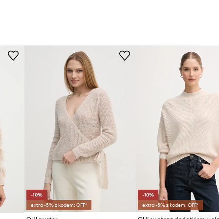
-10%
-10%
extra -5% z kodem: OFF*
extra -5% z kodem: OFF*