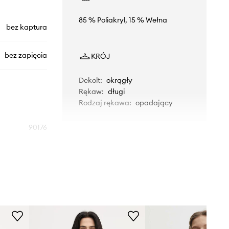
85 % Poliakryl, 15 % Wełna
bez kaptura
bez zapięcia
KRÓJ
Dekolt
:
okrągły
Rękaw
:
długi
Rodzaj rękawa
:
opadający
90176
biały
OUI