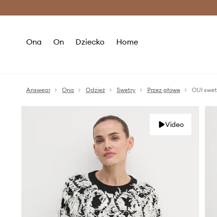
Premium Fashion Benefits >
O
Ona
On
Dziecko
Home
Answear
Ona
Odzież
Swetry
Przez głowę
OUI swet
Video