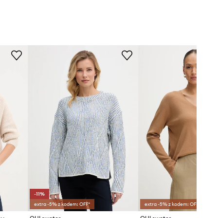
-11%
extra -5% z kodem: OFF*
extra -5% z kodem: OFF*