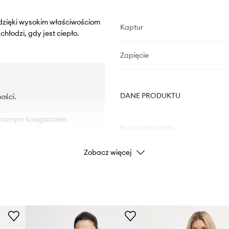
 dzięki wysokim właściwościom
Kaptur
hłodzi, gdy jest ciepło.
Zapięcie
DANE PRODUKTU
ości.
tycznym ściągaczem.
Kod producenta
Zobacz więcej
Kolor
Marka
ID Produktu