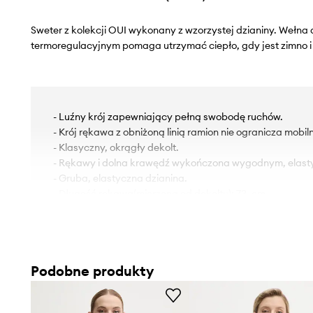
Sweter z kolekcji OUI wykonany z wzorzystej dzianiny. Wełna
termoregulacyjnym pomaga utrzymać ciepło, gdy jest zimno i c
- Luźny krój zapewniający pełną swobodę ruchów.
- Krój rękawa z obniżoną linią ramion nie ogranicza mobiln
- Klasyczny, okrągły dekolt.
- Rękawy i dolna krawędź wykończona wygodnym, elas
- Gruba, elastyczna dzianina.
- Długość rękawa(mierzona od dekoltu): 73, cm.
- Długość: 65 cm.
- Szerokość pod pachami: 65 cm.
- Wymiary podane dla rozmiaru: 36.
Podobne produkty