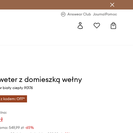
letter >
Regularne nowości >
Answear Club
Journal
Pomoc
weter z domieszką wełny
r biały ciepły 90176
 z kodem: OFF*
lna:
zł
arna:
549,99 zł
-65%