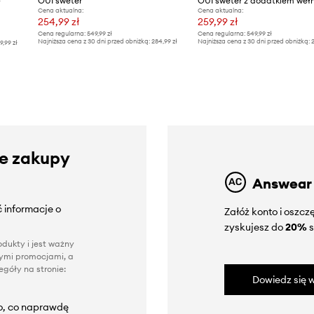
OUI sweter
OUI sweter z dodatkiem weł
y
Cena aktualna:
Cena aktualna:
254,99 zł
259,99 zł
Cena regularna:
549,99 zł
Cena regularna:
549,99 zł
Najniższa cena z 30 dni przed obniżką:
284,99 zł
Najniższa cena z 30 dni przed obniżką:
2
9,99 zł
ze zakupy
Answear
 informacje o
Załóż konto i oszc
zyskujesz do
20%
s
dukty i jest ważny
nnymi promocjami, a
góły na stronie:
Dowiedz się w
to, co naprawdę