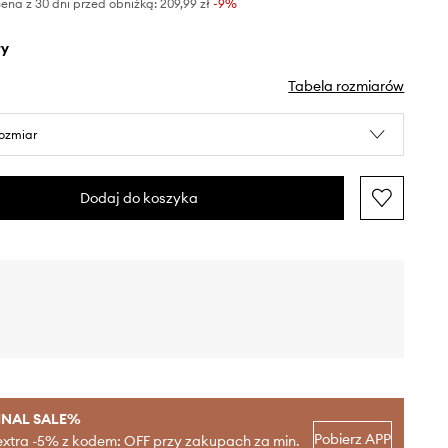
ena z 30 dni przed obniżką:
209,99 zł
 -9%
ły
Tabela rozmiarów
rozmiar
Dodaj do koszyka
INAL SALE%
Pobierz APP
extra -5% z kodem: OFF przy zakupach za min.