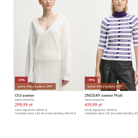
-10%
-19%
extra -5% z kodem: OFF*
extra -5% z kodem: OFF*
OUI sweter
2NDDAY sweter Matt
Cena aktualna:
Cena aktualna:
299,99 zł
419,99 zł
Cena regularna:
689,99 zł
Cena regularna:
789,99 zł
Najniższa cena z 30 dni przed obniżką:
334,99 zł
Najniższa cena z 30 dni przed obniżką:
51