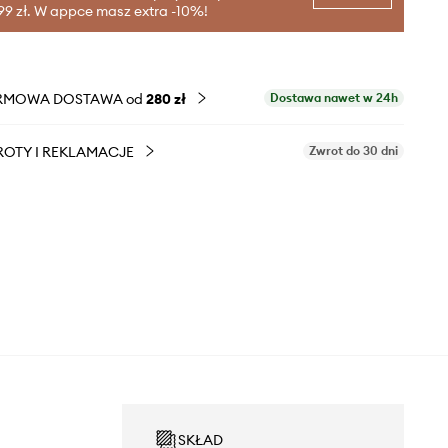
99 zł. W appce masz extra -10%!
RMOWA DOSTAWA od
280 zł
Dostawa nawet w 24h
OTY I REKLAMACJE
Zwrot do 30 dni
SKŁAD