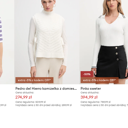
-50%
extra -5% z kodem: OFF*
extra -5% z kodem: OFF*
Pedro del Hierro kamizelka z domieszką wełny
Pinko sweter
Cena aktualna:
Cena aktualna:
274,99 zł
394,99 zł
Cena regularna:
509,99 zł
Cena regularna:
789,99 zł
9,99 zł
Najniższa cena z 30 dni przed obniżką:
289,99 zł
Najniższa cena z 30 dni przed obniżką:
7