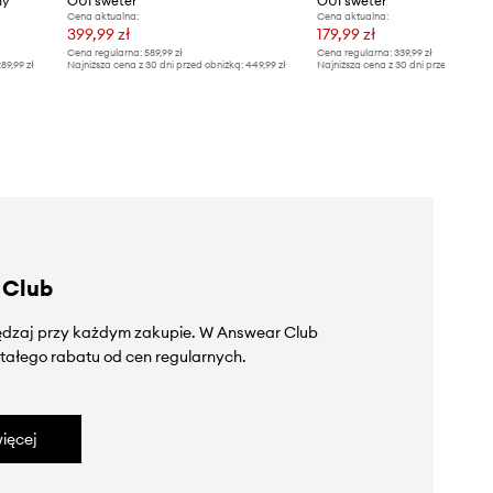
ny
OUI sweter
OUI sweter
Cena aktualna:
Cena aktualna:
399,99 zł
179,99 zł
Cena regularna:
589,99 zł
Cena regularna:
339,99 zł
89,99 zł
Najniższa cena z 30 dni przed obniżką:
449,99 zł
Najniższa cena z 30 dni przed obniżką
 Club
zędzaj przy każdym zakupie. W Answear Club
tałego rabatu od cen regularnych.
ięcej