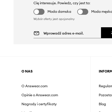
Cię interesuje. Powiedz, czy jest to:
Moda damska
Moda męsk
Wybór oferty jest opcjonalny
O NAS
INFOR
O Answear.com
Regulam
Opinie o Answear.com
Pozosta
Nagrody i certyfikaty
Blog