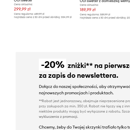
OUI sweter
OUI sweter z domieszką wełn
Cena aktualna:
Cena aktualna:
299,99 zł
189,99 zł
Cena regularna:
689,99 zł
Cena regularna:
589,99 zł
Najniższa cena z 30 dni przed obniżką:
334,99 zł
Najniższa cena z 30 dni przed obniżką:
20
-20%
zniżki** na pierws
za zapis do newslettera.
Dołącz do naszej społeczności, aby otrzymywać
najnowszych promocjach i produktach.
**Rabat jest jednorazowy, obejmuje nieprzecenione pro
przy zakupach za min. 350 zł. Rabat nie łączy się z i
niektóre produkty mogą być wyłączone z rabatu. Szcze
wykluczenia z promocji
.
Chcemy, żeby do Twojej skrzynki trafiało tylko 