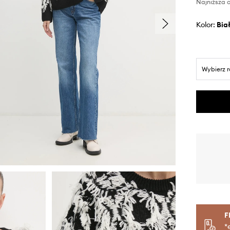
Najniższa c
Kolor:
bia
Wybierz 
F
*