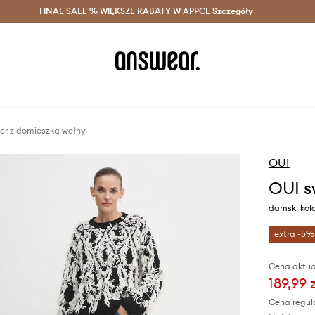
szczędzaj z Answear Club >
FINAL SALE % WIĘKSZE RABATY W APPCE
Dostawa nawet w 24h >
Szczegóły
News
er z domieszką wełny
OUI
OUI s
damski kolo
extra -5%
Cena aktua
189,99 
Cena regul