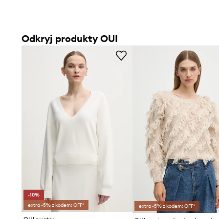
Odkryj produkty OUI
-10%
extra -5% z kodem: OFF*
extra -5% z kodem: OFF*