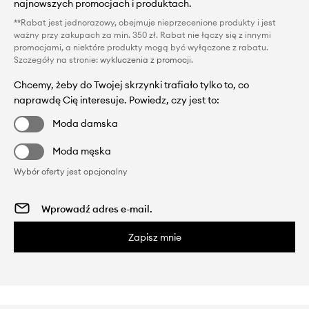
najnowszych promocjach i produktach.
**Rabat jest jednorazowy, obejmuje nieprzecenione produkty i jest
ważny przy zakupach za min. 350 zł. Rabat nie łączy się z innymi
promocjami, a niektóre produkty mogą być wyłączone z rabatu.
Szczegóły na stronie:
wykluczenia z promocji
.
Chcemy, żeby do Twojej skrzynki trafiało tylko to, co
naprawdę Cię interesuje. Powiedz, czy jest to:
Moda damska
Moda męska
Wybór oferty jest opcjonalny
Zapisz mnie