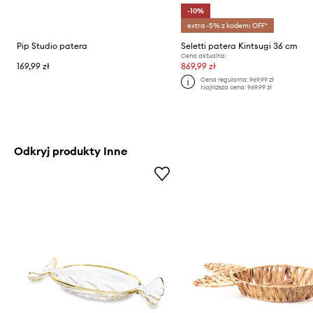
-10%
extra -5% z kodem: OFF*
Pip Studio patera
Seletti patera Kintsugi 36 cm
Cena aktualna:
169,99 zł
869,99 zł
Cena regularna:
969,99 zł
Najniższa cena:
969,99 zł
Odkryj produkty Inne