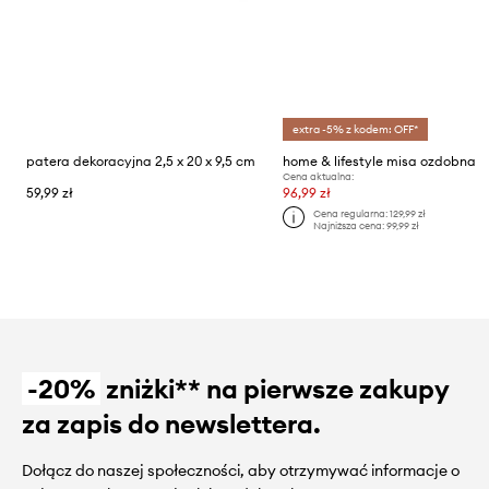
extra -5% z kodem: OFF*
patera dekoracyjna 2,5 x 20 x 9,5 cm
home & lifestyle misa ozdobna
Cena aktualna:
59,99 zł
96,99 zł
Cena regularna:
129,99 zł
Najniższa cena:
99,99 zł
-20%
zniżki** na pierwsze zakupy
za zapis do newslettera.
Dołącz do naszej społeczności, aby otrzymywać informacje o