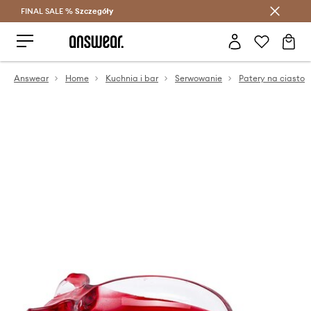
FINAL SALE %
Szczegóły
Oszczędzaj z Answear Club >
Answear
Home
Kuchnia i bar
Serwowanie
Patery na ciasto