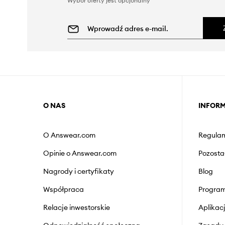
Wybór oferty jest opcjonalny
O NAS
INFOR
O Answear.com
Regulam
Opinie o Answear.com
Pozosta
Nagrody i certyfikaty
Blog
Współpraca
Program
Relacje inwestorskie
Aplika