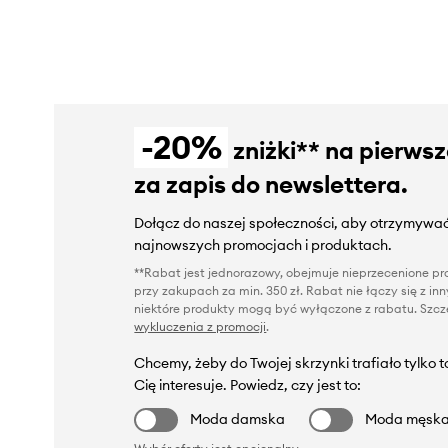
-20%
zniżki** na pierws
za zapis do newslettera.
Dołącz do naszej społeczności, aby otrzymywać
najnowszych promocjach i produktach.
**Rabat jest jednorazowy, obejmuje nieprzecenione pro
przy zakupach za min. 350 zł. Rabat nie łączy się z i
niektóre produkty mogą być wyłączone z rabatu. Szcze
wykluczenia z promocji
.
Chcemy, żeby do Twojej skrzynki trafiało tylko 
Cię interesuje. Powiedz, czy jest to:
Moda damska
Moda męsk