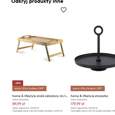
Odkryj produkty Inne
-18%
extra -5% z kodem: OFF*
extra -5% z kodem: OFF*
home & lifestyle stolik składany do łóżka Rais 54,5 x 34,5 x 24 cm
home & lifestyle etażerka
Cena aktualna:
Cena aktualna:
89,99 zł
179,99 zł
Cena regularna:
109,99 zł
Cena regularna:
249,99 zł
Najniższa cena z 30 dni przed obniżką:
109,99 zł
Najniższa cena z 30 dni przed obniżką:
18