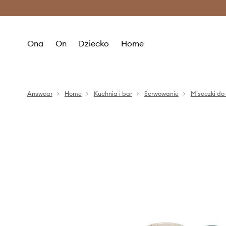
Premium Fashion Benefits >
O
Ona
On
Dziecko
Home
Answear
Home
Kuchnia i bar
Serwowanie
Miseczki do