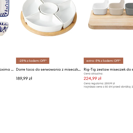
-25% z kodem: OFF*
extra -5% z kodem: OFF*
Bloomingville zestaw misek Maxima 2-pack
Dorre taca do serwowania z miseczkami
Cena aktualna:
189,99 zł
224,99 zł
Cena regularna:
259,99 zł
Najniższa cena z 30 dni przed obniżką:
2