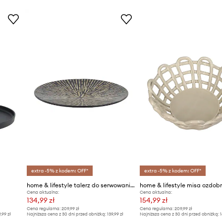
extra -5% z kodem: OFF*
extra -5% z kodem: OFF*
home & lifestyle talerz do serwowania 38 x 38 x 4 cm
Cena aktualna:
Cena aktualna:
134,99 zł
154,99 zł
Cena regularna:
209,99 zł
Cena regularna:
209,99 zł
9,99 zł
Najniższa cena z 30 dni przed obniżką:
139,99 zł
Najniższa cena z 30 dni przed obniżką:
1