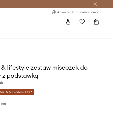
letter >
Regularne nowości >
Answear Club
Journal
Pomoc
& lifestyle zestaw miseczek do
 z podstawką
ski
tra -5% z kodem: OFF*
lna:
ł