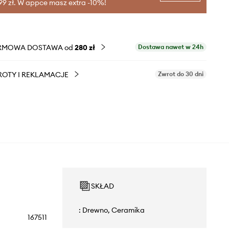
99 zł. W appce masz extra -10%!
RMOWA DOSTAWA od
280 zł
Dostawa nawet w 24h
OTY I REKLAMACJE
Zwrot do 30 dni
SKŁAD
: Drewno, Ceramika
167511