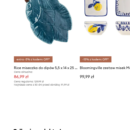
extra -5% z kodem: OFF*
-15% z kodem: OFF*
Rice miseczka do dipów 5,5 x 14 x 25 cm
Cena aktualna:
86,99 zł
99,99 zł
Cena regularna:
129,99 zł
Najniższa cena z 30 dni przed obniżką:
91,99 zł