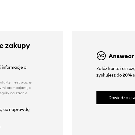
ze zakupy
Answear
 informacje o
Załóż konto i oszc
zyskujesz do
20%
s
dukty i jest ważny
nnymi promocjami, a
góły na stronie:
Dowiedz się w
to, co naprawdę
a