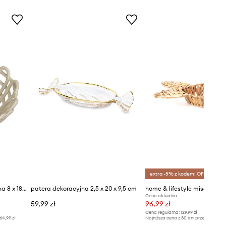
extra -5% z kodem: OFF*
home & lifestyle misa ozdobna 8 x 18 x 18 cm
patera dekoracyjna 2,5 x 20 x 9,5 cm
home & lifestyle misa ozdo
Cena aktualna:
59,99 zł
96,99 zł
Cena regularna:
129,99 zł
64,99 zł
Najniższa cena z 30 dni przed obniżką