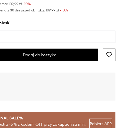
arna:
109,99 zł
-10%
ena z 30 dni przed obniżką:
109,99 zł
 -10%
ebieski
Dodaj do koszyka
INAL SALE%
Pobierz APP
extra -5% z kodem: OFF przy zakupach za min.