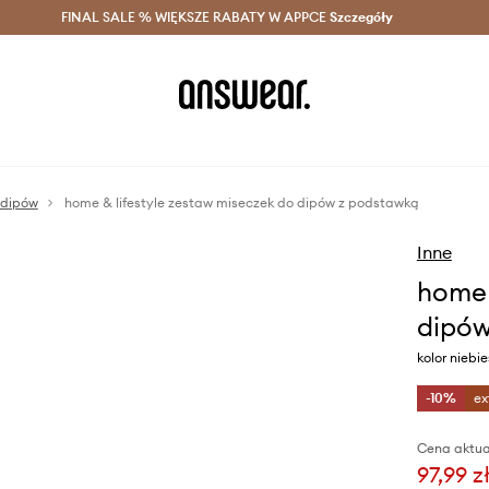
szczędzaj z Answear Club >
FINAL SALE % WIĘKSZE RABATY W APPCE
Dostawa nawet w 24h >
Szczegóły
News
 dipów
home & lifestyle zestaw miseczek do dipów z podstawką
Inne
home 
dipów
kolor niebie
-10%
ex
Cena aktua
97,99 z