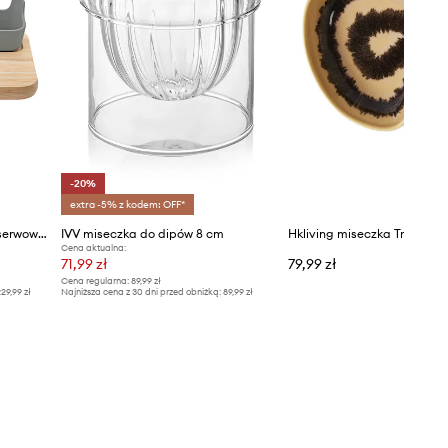
-20%
extra -5% z kodem: OFF*
Rig-Tig zestaw miseczek do serwowania z podstawką Tapas 3-pack
IVV miseczka do dipów 8 cm
Hkliving miseczka Triffle
Cena aktualna:
71,99 zł
79,99 zł
Cena regularna:
89,99 zł
29,99 zł
Najniższa cena z 30 dni przed obniżką:
89,99 zł