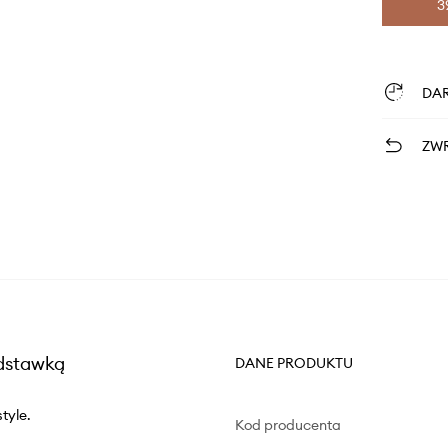
3
DA
ZWR
odstawką
DANE PRODUKTU
tyle.
Kod producenta