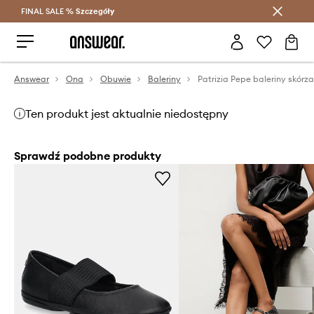
FINAL SALE %
Szczegóły
Oszczędzaj z Answear Club >
Answear
Ona
Obuwie
Baleriny
Patrizia Pepe baleriny skórz
Ten produkt jest aktualnie niedostępny
Sprawdź podobne produkty