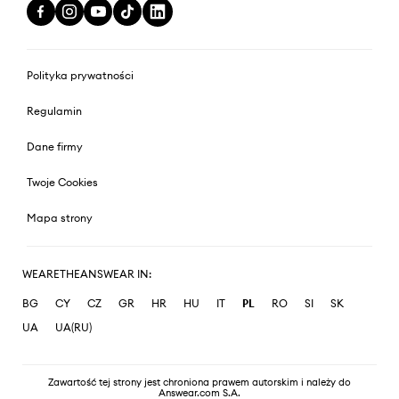
Polityka prywatności
Regulamin
Dane firmy
Twoje Cookies
Mapa strony
WEARETHEANSWEAR IN:
BG
CY
CZ
GR
HR
HU
IT
PL
RO
SI
SK
UA
UA(RU)
Zawartość tej strony jest chroniona prawem autorskim i należy do
Answear.com S.A.