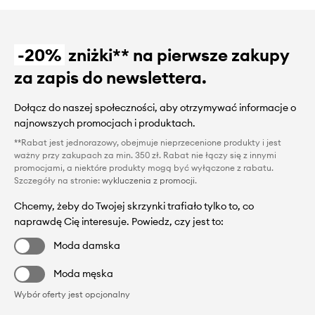
-20%
zniżki** na pierwsze zakupy
za zapis do newslettera.
Dołącz do naszej społeczności, aby otrzymywać informacje o
najnowszych promocjach i produktach.
**Rabat jest jednorazowy, obejmuje nieprzecenione produkty i jest
ważny przy zakupach za min. 350 zł. Rabat nie łączy się z innymi
promocjami, a niektóre produkty mogą być wyłączone z rabatu.
Szczegóły na stronie:
wykluczenia z promocji
.
Chcemy, żeby do Twojej skrzynki trafiało tylko to, co
naprawdę Cię interesuje. Powiedz, czy jest to:
Moda damska
Moda męska
Wybór oferty jest opcjonalny