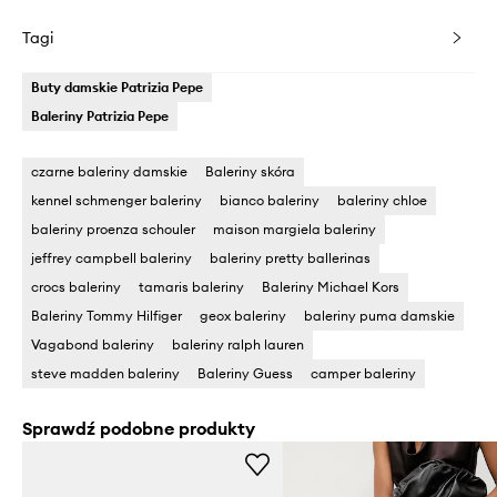
Tagi
Buty damskie Patrizia Pepe
Baleriny Patrizia Pepe
czarne baleriny damskie
Baleriny skóra
kennel schmenger baleriny
bianco baleriny
baleriny chloe
baleriny proenza schouler
maison margiela baleriny
jeffrey campbell baleriny
baleriny pretty ballerinas
crocs baleriny
tamaris baleriny
Baleriny Michael Kors
Baleriny Tommy Hilfiger
geox baleriny
baleriny puma damskie
Vagabond baleriny
baleriny ralph lauren
steve madden baleriny
Baleriny Guess
camper baleriny
Sprawdź podobne produkty