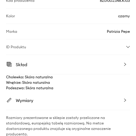
Kod producenta
8Z0100.L048.K103
Kolor
czarny
Marka
Patrizia Pepe
ID Produktu
Skład
Cholewka: Skóra naturalna
Wnętrze: Skóra naturalna
Podeszwa: Skóra naturalna
Wymiary
Rozmiary prezentowane w sklepie zostały przeliczone na
standardową, europejską tabelę rozmiarową. Na metce
dostarczonego produktu znajduje się oryginalne oznaczenie
producenta.