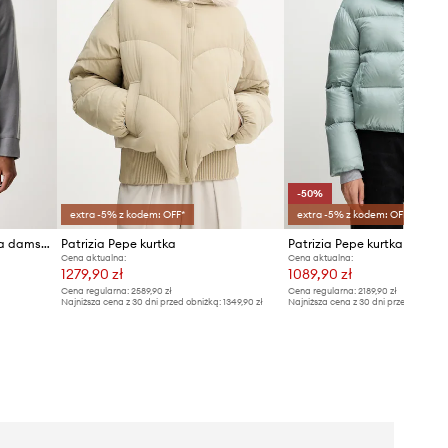
-50%
extra -5% z kodem: OFF*
extra -5% z kodem: OFF*
Patrizia Pepe kurtka puchowa damska
Patrizia Pepe kurtka
Patrizia Pepe kurtka pucho
Cena aktualna:
Cena aktualna:
1279,90 zł
1089,90 zł
Cena regularna:
2589,90 zł
Cena regularna:
2189,90 zł
Najniższa cena z 30 dni przed obniżką:
1349,90 zł
Najniższa cena z 30 dni przed obniżką