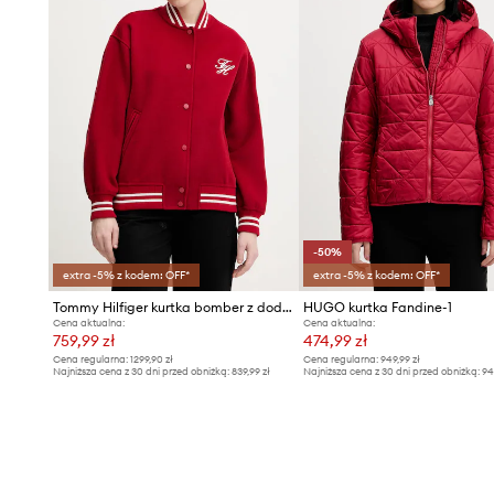
-50%
extra -5% z kodem: OFF*
extra -5% z kodem: OFF*
Tommy Hilfiger kurtka bomber z dodatkiem wełny
HUGO kurtka Fandine-1
Cena aktualna:
Cena aktualna:
759,99 zł
474,99 zł
Cena regularna:
1299,90 zł
Cena regularna:
949,99 zł
Najniższa cena z 30 dni przed obniżką:
839,99 zł
Najniższa cena z 30 dni przed obniżką:
94