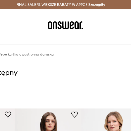
szczędzaj z Answear Club >
FINAL SALE % WIĘKSZE RABATY W APPCE
Dostawa nawet w 24h >
Szczegóły
News
 Pepe kurtka dwustronna damska
stępny