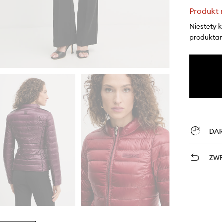
Produkt 
Niestety 
produktami
DA
ZWR