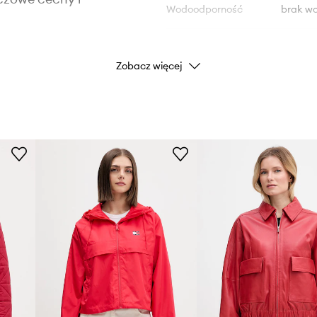
Wodoodporność
brak w
DANE PRODUKTU
Zobacz więcej
cji cieplnej,
Kod producenta
żytkowanie,
Kolor producenta
zacji, oferując dwie
Kolor
przechowywanie i
Marka
ID Produktu
c swobodzie ruchów
ułatwiając