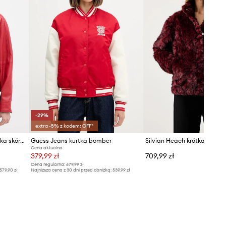
-29%
extra -5% z kodem: OFF*
Trussardi krótka kurtka damska skórzana
Guess Jeans kurtka bomber
Cena aktualna:
379,99 zł
709,99 zł
Cena regularna:
679,99 zł
579,90 zł
Najniższa cena z 30 dni przed obniżką:
539,99 zł