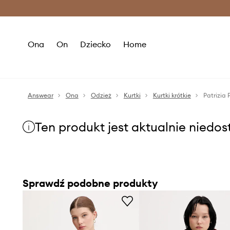
Premium Fashion Benefits >
O
Ona
On
Dziecko
Home
Answear
Ona
Odzież
Kurtki
Kurtki krótkie
Patrizia
Ten produkt jest aktualnie niedo
Sprawdź podobne produkty