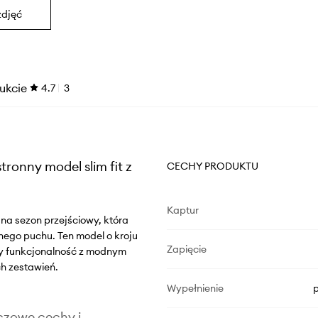
zdjęć
ukcie
4.7
3
ronny model slim fit z
CECHY PRODUKTU
Kaptur
na sezon przejściowy, która
nego puchu. Ten model o kroju
Zapięcie
zy funkcjonalność z modnym
h zestawień.
Wypełnienie
p
czowe cechy i