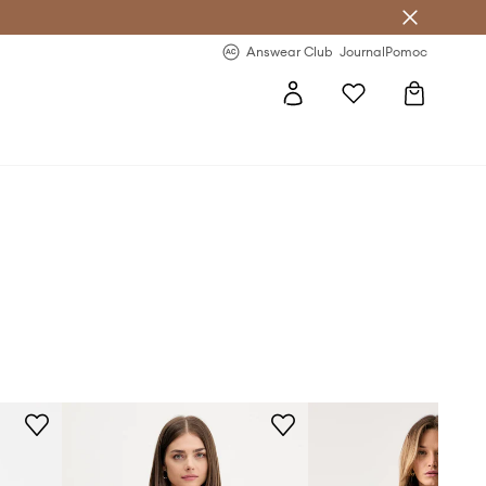
letter >
Regularne nowości >
Answear Club
Journal
Pomoc