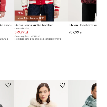
producenta.
Tabela rozmiarów
-29%
extra -5% z kodem: OFF*
Trussardi krótka kurtka damska skórzana
Guess Jeans kurtka bomber
Cena aktualna:
379,99 zł
709,99 zł
Cena regularna:
679,99 zł
579,90 zł
Najniższa cena z 30 dni przed obniżką:
539,99 zł