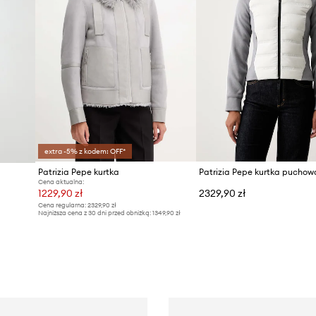
extra -5% z kodem: OFF*
Patrizia Pepe kurtka
Cena aktualna:
1229,90 zł
2329,90 zł
Cena regularna:
2329,90 zł
Najniższa cena z 30 dni przed obniżką:
1349,90 zł