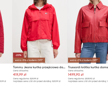
-20%
extra -5% z kodem: OFF*
extra -5% z kodem: OFF*
Tommy Jeans kurtka przejściowa damska
Cena aktualna:
Cena aktualna:
419,99 zł
1499,90 zł
Cena regularna:
529,99 zł
Cena regularna:
2539,90 zł
9,99 zł
Najniższa cena z 30 dni przed obniżką:
529,99 zł
Najniższa cena z 30 dni przed obniżką:
1