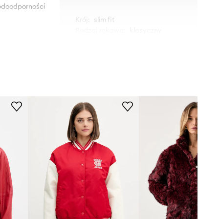
odoodporności
Krój
:
slim fit
Rodzaj rękawa
:
klasyczny
WYMIARY
8O0178.A631
Długość
:
54 cm
Długość rękawa wraz z
J4L3
ramieniem
:
67 cm
Szerokość pod pachami
:
41 cm
czerwony
Wymiary podane dla rozmiaru
:
36
Patrizia Pepe
Modelka ze zdjęcia ma 175 cm
wzrostu i ma na sobie rozmiar 36.
Rozmiary prezentowane w sklepie
zostały przeliczone na standardową,
europejską tabelę rozmiarową. Na
metce dostarczonego produktu
znajduje się oryginalne oznaczenie