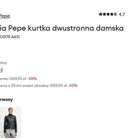
4.7
 Pepe
zia Pepe kurtka dwustronna damska
O0178 A631
lna:
zł
arna:
1059,90 zł
-50%
ena z 30 dni przed obniżką:
1059,90 zł
 -50%
erwony