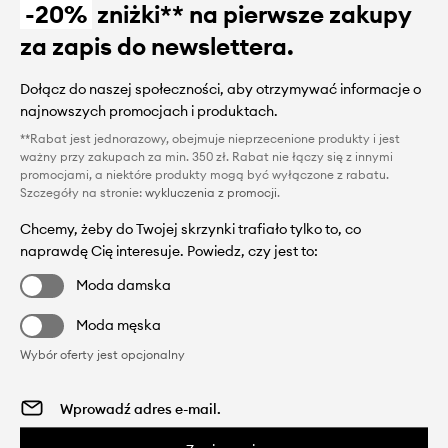
-20%
zniżki** na pierwsze zakupy
za zapis do newslettera.
Dołącz do naszej społeczności, aby otrzymywać informacje o
najnowszych promocjach i produktach.
**Rabat jest jednorazowy, obejmuje nieprzecenione produkty i jest
ważny przy zakupach za min. 350 zł. Rabat nie łączy się z innymi
promocjami, a niektóre produkty mogą być wyłączone z rabatu.
Szczegóły na stronie:
wykluczenia z promocji
.
Chcemy, żeby do Twojej skrzynki trafiało tylko to, co
naprawdę Cię interesuje. Powiedz, czy jest to:
Moda damska
Moda męska
Wybór oferty jest opcjonalny