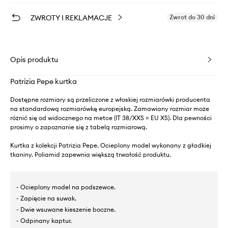
ZWROTY I REKLAMACJE
Zwrot do 30 dni
Opis produktu
Patrizia Pepe kurtka
Dostępne rozmiary są przeliczone z włoskiej rozmiarówki producenta
na standardową rozmiarówkę europejską. Zamawiany rozmiar może
różnić się od widocznego na metce (IT 38/XXS = EU XS). Dla pewności
prosimy o zapoznanie się z tabelą rozmiarową.
Kurtka z kolekcji Patrizia Pepe. Ocieplony model wykonany z gładkiej
tkaniny. Poliamid zapewnia większą trwałość produktu.
- Ocieplony model na podszewce.
- Zapięcie na suwak.
- Dwie wsuwane kieszenie boczne.
- Odpinany kaptur.