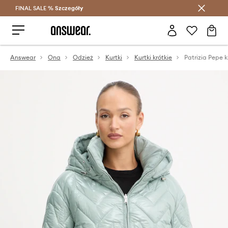
FINAL SALE %
Szczegóły
Oszczędzaj z Answear Club >
Answear
Ona
Odzież
Kurtki
Kurtki krótkie
Patrizia Pepe 