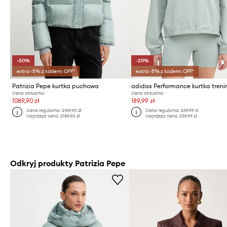
-50%
-20%
extra -5% z kodem: OFF*
extra -5% z kodem: OFF*
Patrizia Pepe kurtka puchowa
Cena aktualna:
Cena aktualna:
1089,90 zł
189,99 zł
Cena regularna:
2189,90 zł
Cena regularna:
239,99 zł
Najniższa cena:
2189,90 zł
Najniższa cena:
239,99 zł
Odkryj produkty Patrizia Pepe