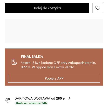
Dodaj do koszyka
FINAL SALE%
*extra -5% z kodem: OFF przy zakupach za min.
399 zł. W appce masz extra -10%!
Pobierz APP
DARMOWA DOSTAWA od
280 zł
Dostawa nawet w 24h