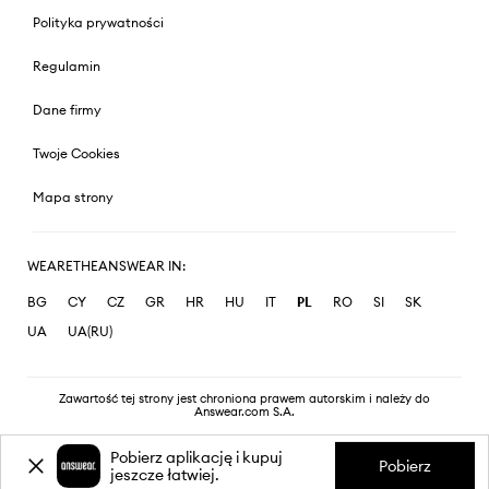
Polityka prywatności
Regulamin
Dane firmy
Twoje Cookies
Mapa strony
WEARETHEANSWEAR IN:
BG
CY
CZ
GR
HR
HU
IT
PL
RO
SI
SK
UA
UA(RU)
Zawartość tej strony jest chroniona prawem autorskim i należy do
Answear.com S.A.
Pobierz aplikację i kupuj
Pobierz
jeszcze łatwiej.