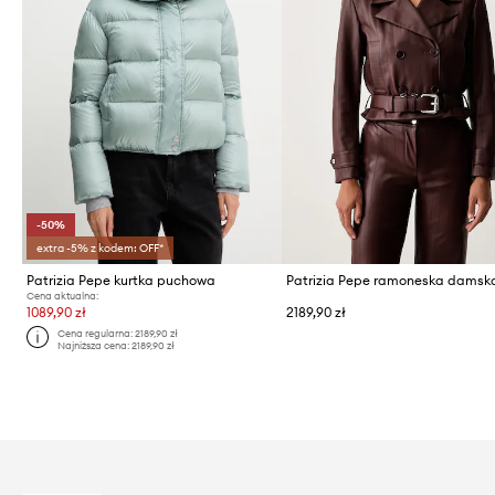
-50%
extra -5% z kodem: OFF*
Patrizia Pepe kurtka puchowa
Cena aktualna:
1089,90 zł
2189,90 zł
Cena regularna:
2189,90 zł
Najniższa cena:
2189,90 zł