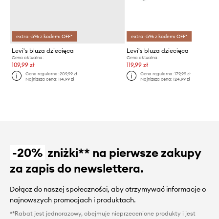
extra -5% z kodem: OFF*
extra -5% z kodem: OFF*
Levi's bluza dziecięca
Levi's bluza dziecięca
Cena aktualna:
Cena aktualna:
109,99 zł
119,99 zł
Cena regularna:
209,99 zł
Cena regularna:
179,99 zł
Najniższa cena:
114,99 zł
Najniższa cena:
124,99 zł
-20%
zniżki** na pierwsze zakupy
za zapis do newslettera.
Dołącz do naszej społeczności, aby otrzymywać informacje o
najnowszych promocjach i produktach.
**Rabat jest jednorazowy, obejmuje nieprzecenione produkty i jest