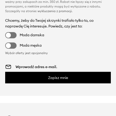
ważny przy zakupach za min. 350 zł. Rabat nie łączy się z innymi
promocjami, a niektóre produkty mogą być wyłączone z rabatu.
Szczegóły na stronie:
wykluczenia z promocji
.
Chcemy, żeby do Twojej skrzynki trafiało tylko to, co
naprawdę Cię interesuje. Powiedz, czy jest to:
Moda damska
Moda męska
Wybór oferty jest opcjonalny
Zapisz mnie