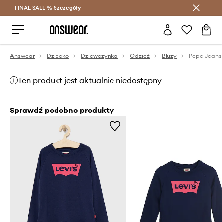
FINAL SALE %
Szczegóły
Oszczędzaj z Answear Club >
Answear
Dziecko
Dziewczynka
Odzież
Bluzy
Ten produkt jest aktualnie niedostępny
Sprawdź podobne produkty