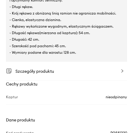
i optymalny komfort termiczny.
- Długi rękaw.
- Krój rękawa z obniżoną linią ramion nie ogranicza mobilności.
- Cienka, elastyczna dzianina.
- Rękawy wykończone wygodnym, elastycznym ściągaczem.
- Długość rękawa(mierzona od kaptura): 54 cm.
- Długość: 42 cm.
- Szerokość pod pachami: 45 cm.
- Wymiary podane dla wzrostu: 128 cm.
Szczegóły produktu
Cechy produktu
Kaptur
nieodpinany
Dane produktu
Kod producenta
PG581330