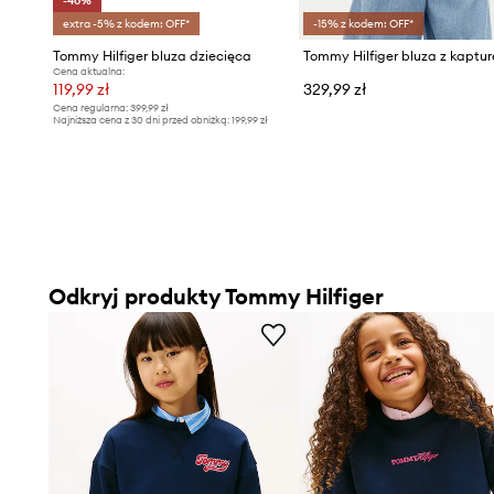
-40%
extra -5% z kodem: OFF*
-15% z kodem: OFF*
Tommy Hilfiger bluza dziecięca
Cena aktualna:
119,99 zł
329,99 zł
Cena regularna:
399,99 zł
Najniższa cena z 30 dni przed obniżką:
199,99 zł
Odkryj produkty Tommy Hilfiger