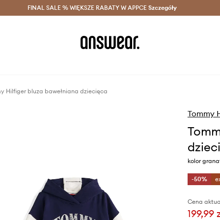
szczędzaj z Answear Club >
FINAL SALE % WIĘKSZE RABATY W APPCE
Dostawa nawet w 24h >
Szczegóły
News
 Hilfiger bluza bawełniana dziecięca
Tommy Hi
Tommy
dziec
kolor gran
-50%
e
Cena aktua
199,99 