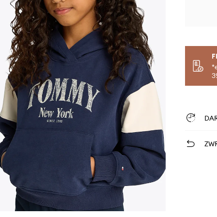
F
*
3
DA
ZWR