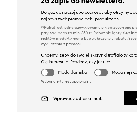
za zapis do newslettera.
Dołącz do naszej społeczności, aby otrzymywać
najnowszych promocjach i produktach.
**Rabat jest jednorazowy, obejmuje nieprzecenione pro
przy zakupach za min. 350 zł. Rabat nie łączy się z i
niektóre produkty mogą być wyłączone z rabatu. Szcze
wykluczenia z promocji
.
Chcemy, żeby do Twojej skrzynki trafiało tylko 
Cię interesuje. Powiedz, czy jest to:
Moda damska
Moda męsk
Wybór oferty jest opcjonalny