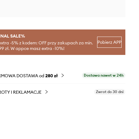
INAL SALE%
Pobierz APP
extra -5% z kodem: OFF przy zakupach za min.
99 zł. W appce masz extra -10%!
RMOWA DOSTAWA od
280 zł
Dostawa nawet w 24h
OTY I REKLAMACJE
Zwrot do 30 dni