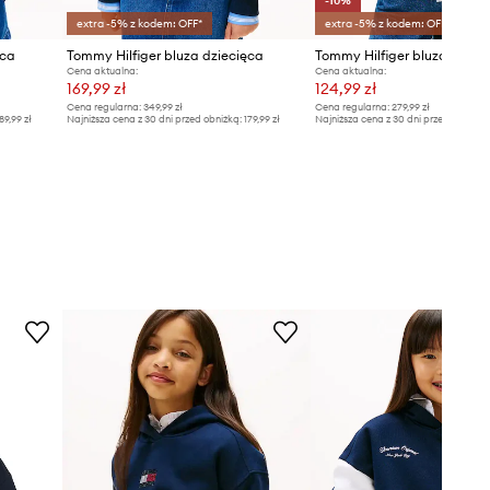
-10%
extra -5% z kodem: OFF*
extra -5% z kodem: OFF*
ęca
Tommy Hilfiger bluza dziecięca
Tommy Hilfiger bluza dziec
Cena aktualna:
Cena aktualna:
169,99 zł
124,99 zł
Cena regularna:
349,99 zł
Cena regularna:
279,99 zł
89,99 zł
Najniższa cena z 30 dni przed obniżką:
179,99 zł
Najniższa cena z 30 dni przed obniżką