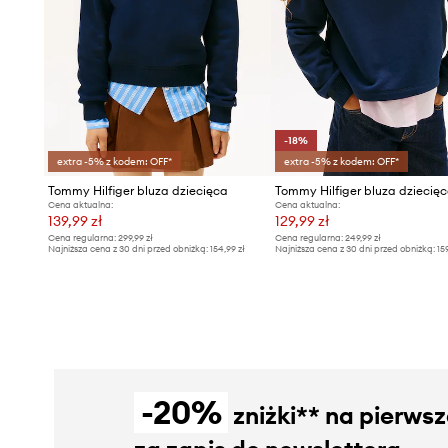
-18%
extra -5% z kodem: OFF*
extra -5% z kodem: OFF*
Tommy Hilfiger bluza dziecięca
Cena aktualna:
Cena aktualna:
139,99 zł
129,99 zł
Cena regularna:
299,99 zł
Cena regularna:
249,99 zł
Najniższa cena z 30 dni przed obniżką:
154,99 zł
Najniższa cena z 30 dni przed obniżką:
15
-20%
zniżki** na pierws