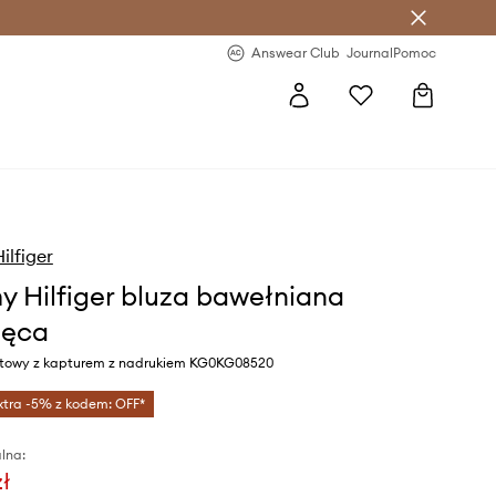
letter >
Regularne nowości >
Answear Club
Journal
Pomoc
lfiger
 Hilfiger bluza bawełniana
ięca
atowy z kapturem z nadrukiem KG0KG08520
xtra -5% z kodem: OFF*
lna:
zł