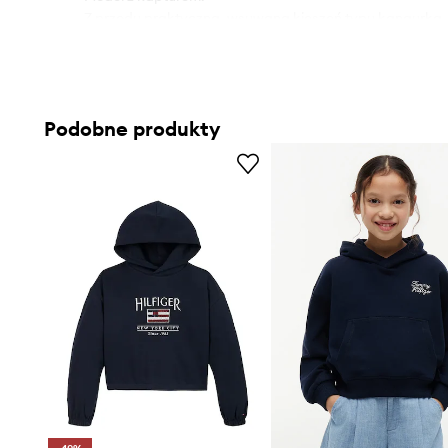
- Z przodu praktyczna, wsuwana kieszeń typu kangurka.
- Model z nadrukiem.
Podobne produkty