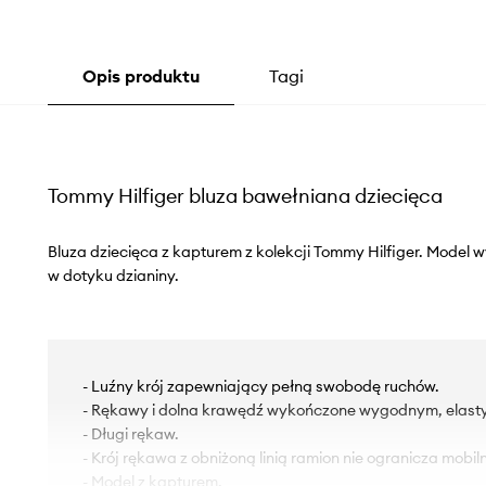
Opis produktu
Tagi
Tommy Hilfiger bluza bawełniana dziecięca
Bluza dziecięca z kapturem z kolekcji Tommy Hilfiger. Model 
w dotyku dzianiny.
- Luźny krój zapewniający pełną swobodę ruchów.
- Rękawy i dolna krawędź wykończone wygodnym, elas
- Długi rękaw.
- Krój rękawa z obniżoną linią ramion nie ogranicza mobiln
- Model z kapturem.