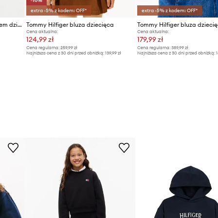
-10%
extra -5% z kodem: OFF*
extra -5% z kodem: OFF*
Tommy Hilfiger bluza z kapturem dziecięca z bawełną
Tommy Hilfiger bluza dziecięca
Tommy Hilfiger bluza dzieci
Cena aktualna:
Cena aktualna:
124,99 zł
179,99 zł
Cena regularna:
259,99 zł
Cena regularna:
389,99 zł
Najniższa cena z 30 dni przed obniżką:
139,99 zł
Najniższa cena z 30 dni przed obniżką:
1