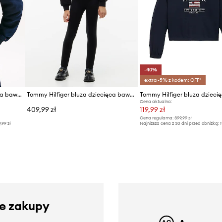
-40%
extra -5% z kodem: OFF*
Tommy Hilfiger bluza dziecięca bawełniana
Tommy Hilfiger bluza dziecięca bawełniana
Tommy Hilfiger bluza dzieci
Cena aktualna:
409,99 zł
119,99 zł
Cena regularna:
399,99 zł
9,99 zł
Najniższa cena z 30 dni przed obniżką:
1
ze zakupy