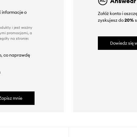
Answear
 informacje o
Załóż konto i oszc
zyskujesz do
20%
s
dukty i jest ważny
nnymi promocjami, a
góły na stronie:
Dowiedz się w
to, co naprawdę
a
Zapisz mnie