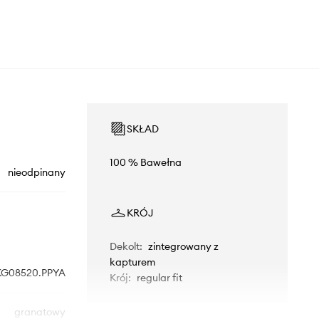
SKŁAD
100 % Bawełna
nieodpinany
KRÓJ
Dekolt
:
zintegrowany z
kapturem
G08520.PPYA
Krój
:
regular fit
granatowy