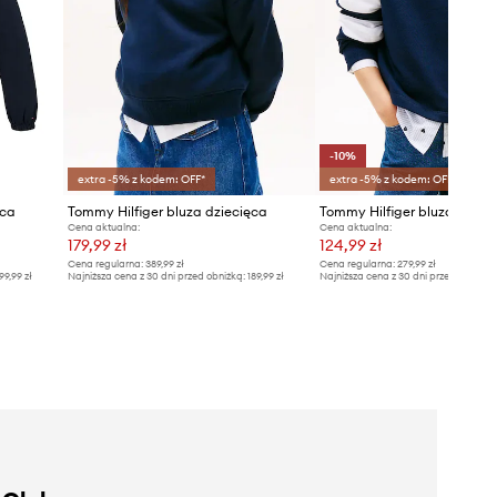
-10%
extra -5% z kodem: OFF*
extra -5% z kodem: OFF*
ęca
Tommy Hilfiger bluza dziecięca
Tommy Hilfiger bluza dziec
Cena aktualna:
Cena aktualna:
179,99 zł
124,99 zł
Cena regularna:
389,99 zł
Cena regularna:
279,99 zł
99,99 zł
Najniższa cena z 30 dni przed obniżką:
189,99 zł
Najniższa cena z 30 dni przed obniżką