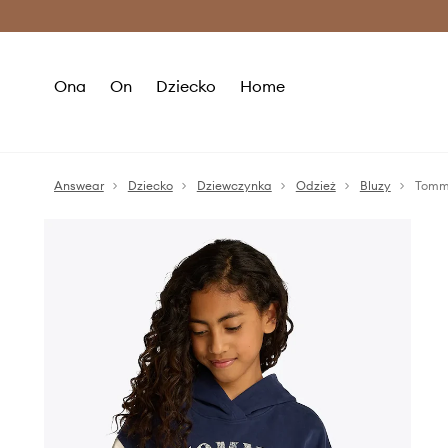
Premium Fashion Benefits >
O
Ona
On
Dziecko
Home
Answear
Dziecko
Dziewczynka
Odzież
Bluzy
Tommy