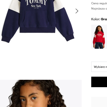
Cena regul
Najniższa c
Kolor:
gr
Wybierz 