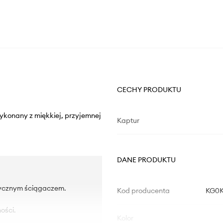
CECHY PRODUKTU
wykonany z miękkiej, przyjemnej
Kaptur
DANE PRODUKTU
tycznym ściągaczem.
Kod producenta
KG0K
ości.
Kolor