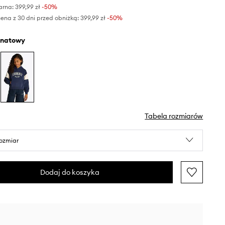
arna:
399,99 zł
-50%
ena z 30 dni przed obniżką:
399,99 zł
 -50%
anatowy
Tabela rozmiarów
rozmiar
Dodaj do koszyka