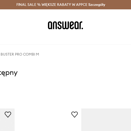
szczędzaj z Answear Club >
FINAL SALE % WIĘKSZE RABATY W APPCE
Dostawa nawet w 24h >
Szczegóły
News
y BUSTER PRO COMBI M
stępny