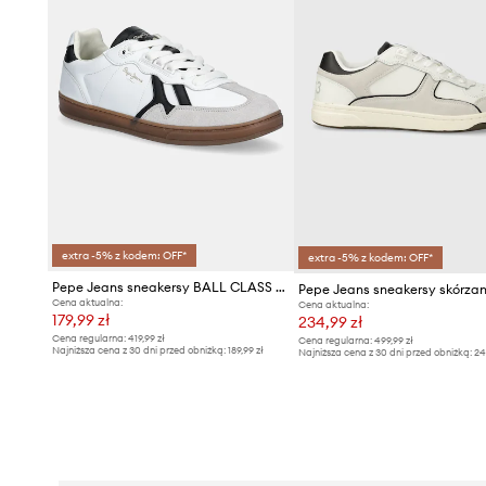
extra -5% z kodem: OFF*
extra -5% z kodem: OFF*
Pepe Jeans sneakersy BALL CLASS M
Cena aktualna:
Cena aktualna:
179,99 zł
234,99 zł
Cena regularna:
419,99 zł
Cena regularna:
499,99 zł
Najniższa cena z 30 dni przed obniżką:
189,99 zł
Najniższa cena z 30 dni przed obniżką:
24