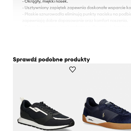
- Okrągły, miękki nosek.
- Usztywniony zapiętek zapewnia doskonałe wsparcie kost
- Płaskie sznurowadła eliminują punkty nacisku na podbic
zapewniają dobre dopasowanie oraz komfort noszenia.
- Tekstylne wnętrze jest komfortowe dla stopy i ułatwia 
czystości.
- Gumowa podeszwa zewnętrzna jest wytrzymała i odpor
- Długość wkładki wynosi: 27 cm.
- Wymiary podane dla rozmiaru: 42.
Sprawdź podobne produkty