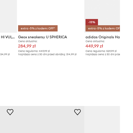
-15%
extra -5% z kodem: OFF*
extra -5% z kodem: OFF*
Tommy Hilfiger sneakersy TH HI VULC CORE LOW LTH II ESS
Geox sneakersy U SPHERICA
Cena aktualna:
Cena aktualna:
284,99 zł
449,99 zł
Cena regularna:
449,99 zł
Cena regularna:
529,99 zł
34,99 zł
Najniższa cena z 30 dni przed obniżką:
314,99 zł
Najniższa cena z 30 dni przed obniżką