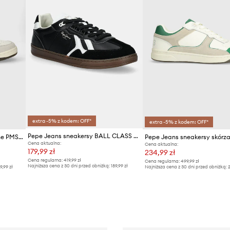
extra -5% z kodem: OFF*
extra -5% z kodem: OFF*
Pepe Jeans sneakersy BALL CLASS M
Pepe Jeans sneakersy skórzane PMS00015
Cena aktualna:
Cena aktualna:
179,99 zł
234,99 zł
Cena regularna:
419,99 zł
Cena regularna:
499,99 zł
Najniższa cena z 30 dni przed obniżką:
189,99 zł
9,99 zł
Najniższa cena z 30 dni przed obniżką:
2