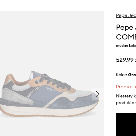
Pepe Je
Pepe 
COMB
męskie kol
529,99 
Kolor:
gr
Produkt 
Niestety 
produktami