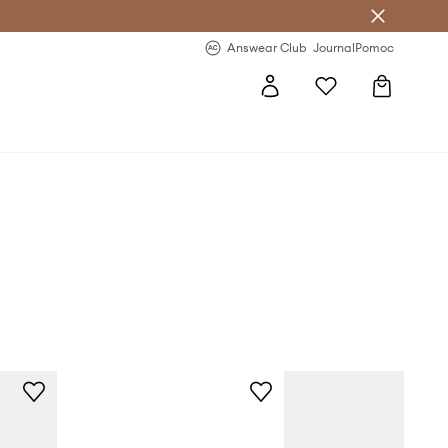
letter >
Regularne nowości >
Answear Club
Journal
Pomoc