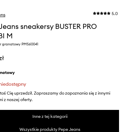
5.0
ans
Jeans sneakersy BUSTER PRO
I M
or granatowy PMS60041
zł
anatowy
niedostępny
ktoś Cię uprzedził. Zapraszamy do zapoznania się z innymi
 z naszej oferty.
Inne z tej kategorii
Wszystkie produkty Pepe Jeans