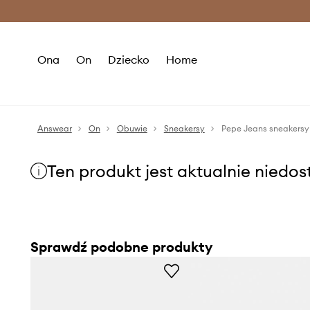
Premium Fashion Benefits >
O
Ona
On
Dziecko
Home
Answear
On
Obuwie
Sneakersy
Pepe Jeans sneakers
Ten produkt jest aktualnie niedo
Sprawdź podobne produkty