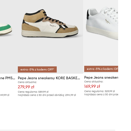
extra -5% z kodem: OFF*
extra -5% z kodem: OFF*
Pepe Jeans sneakersy skórzane PMS00015
Pepe Jeans sneakersy KORE BASKET M
Cena aktualna:
Cena aktualna:
169,99 zł
279,99 zł
Cena regularna:
329,99 zł
Cena regularna:
589,99 zł
Najniższa cena z 30 dni przed obniżką
49,99 zł
Najniższa cena z 30 dni przed obniżką:
294,99 zł