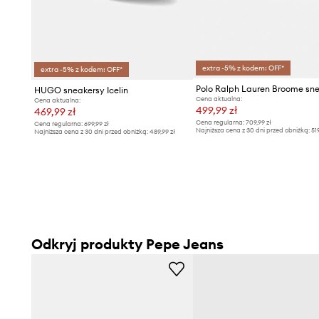
extra -5% z kodem: OFF*
extra -5% z kodem: OFF*
HUGO sneakersy Icelin
Cena aktualna:
Cena aktualna:
499,99 zł
469,99 zł
Cena regularna:
709,99 zł
Cena regularna:
699,99 zł
Najniższa cena z 30 dni przed obniżką:
51
Najniższa cena z 30 dni przed obniżką:
489,99 zł
Odkryj produkty Pepe Jeans