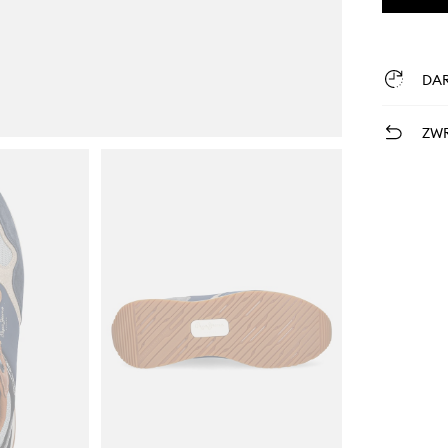
DA
ZWR