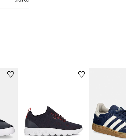
płaska
PMS60041
granatowy
Pepe Jeans