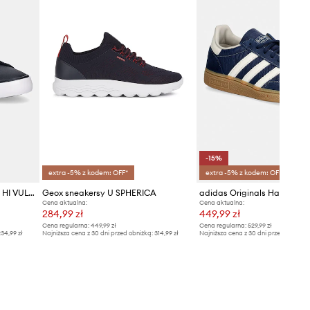
-15%
extra -5% z kodem: OFF*
extra -5% z kodem: OFF*
Tommy Hilfiger sneakersy TH HI VULC CORE LOW LTH II ESS
Geox sneakersy U SPHERICA
Cena aktualna:
Cena aktualna:
284,99 zł
449,99 zł
Cena regularna:
449,99 zł
Cena regularna:
529,99 zł
34,99 zł
Najniższa cena z 30 dni przed obniżką:
314,99 zł
Najniższa cena z 30 dni przed obniżką