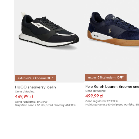
extra -5% z kodem: OFF*
extra -5% z kodem: OFF*
HUGO sneakersy Icelin
Cena aktualna:
Cena aktualna:
499,99 zł
469,99 zł
Cena regularna:
709,99 zł
Cena regularna:
699,99 zł
Najniższa cena z 30 dni przed obniżką:
51
Najniższa cena z 30 dni przed obniżką:
489,99 zł