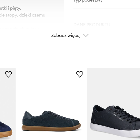
Typ podeszwy
ki i pięty.
ie stopy, dzięki czemu
DANE PRODUKTU
utrzymanie obuwia w
Zobacz więcej
na na uszkodzenia.
Kod producenta
Kolor
Marka
Producent
ID Produktu