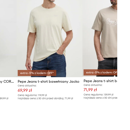
extra -5% z kodem: OFF*
extra -5% z kodem: OFF*
Pepe Jeans t-shirt bawełniany CORBUS
Pepe Jeans t-shirt bawełniany Jacko
Cena aktualna:
Cena aktualna:
71,99 zł
69,99 zł
Cena regularna:
139,99 zł
Cena regularna:
119,99 zł
Najniższa cena z 30 dni przed obniżką
89,99 zł
Najniższa cena z 30 dni przed obniżką:
71,99 zł