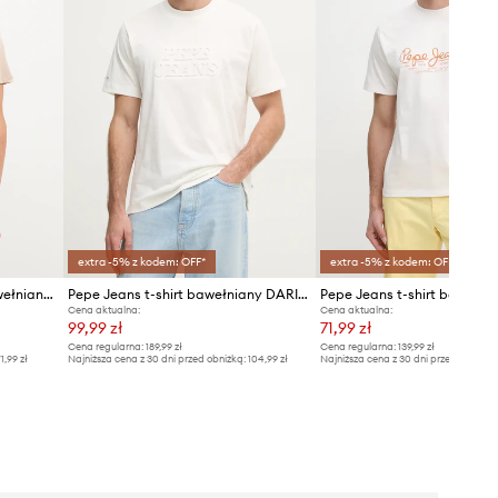
extra -5% z kodem: OFF*
extra -5% z kodem: OFF*
Pepe Jeans T-shirt męski bawełniany EGGO N
Pepe Jeans t-shirt bawełniany DARIUS TEE
Cena aktualna:
Cena aktualna:
99,99 zł
71,99 zł
Cena regularna:
189,99 zł
Cena regularna:
139,99 zł
1,99 zł
Najniższa cena z 30 dni przed obniżką:
104,99 zł
Najniższa cena z 30 dni przed obniżką