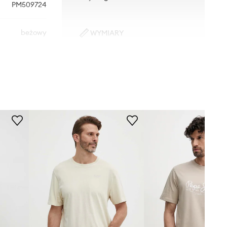
PM509724
beżowy
WYMIARY
Model ze zdjęcia ma 182 cm
Pepe Jeans
wzrostu i ma na sobie rozmiar M.
Rozmiarówka standardowa
Zalecamy wybór rozmiaru, jaki nosisz
zazwyczaj.
Tabela rozmiarów