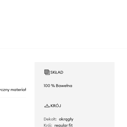
SKŁAD
100 % Bawełna
yczny materiał
KRÓJ
Dekolt
:
okrągły
Krój
:
regular fit