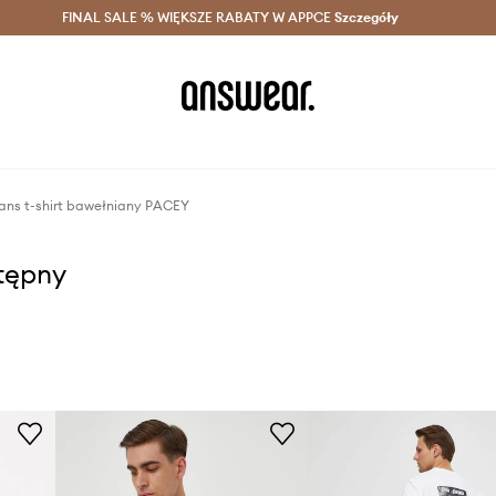
szczędzaj z Answear Club >
FINAL SALE % WIĘKSZE RABATY W APPCE
Dostawa nawet w 24h >
Szczegóły
News
ans t-shirt bawełniany PACEY
stępny