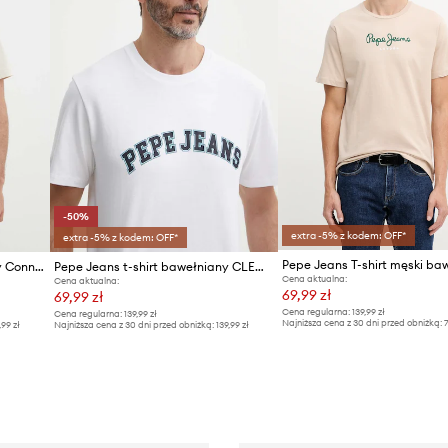
-50%
extra -5% z kodem: OFF*
extra -5% z kodem: OFF*
Pepe Jeans t-shirt bawełniany Connor
Pepe Jeans t-shirt bawełniany CLEMENT
Cena aktualna:
Cena aktualna:
69,99 zł
69,99 zł
Cena regularna:
139,99 zł
Cena regularna:
139,99 zł
Najniższa cena z 30 dni przed obniżką:
7
,99 zł
Najniższa cena z 30 dni przed obniżką:
139,99 zł