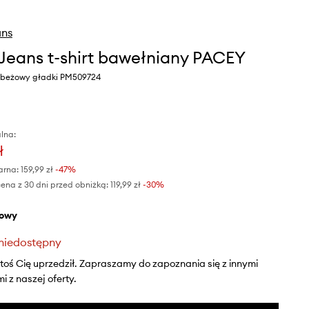
ans
Jeans t-shirt bawełniany PACEY
r beżowy gładki PM509724
lna:
ł
arna:
159,99 zł
-47%
ena z 30 dni przed obniżką:
119,99 zł
 -30%
żowy
niedostępny
ktoś Cię uprzedził. Zapraszamy do zapoznania się z innymi
 z naszej oferty.