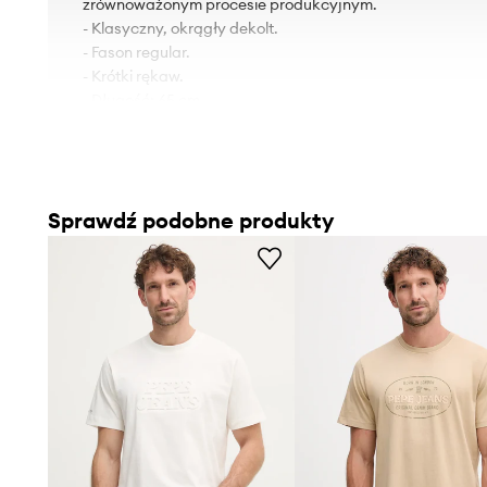
zrównoważonym procesie produkcyjnym.
- Klasyczny, okrągły dekolt.
- Fason regular.
- Krótki rękaw.
- Długość: 65 cm.
- Szerokość pod pachami: 52 cm.
- Wymiary podane dla rozmiaru: M.
Sprawdź podobne produkty