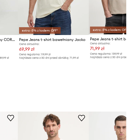
extra -5% z kodem: OFF*
extra -5% z kodem: OFF*
Pepe Jeans t-shirt bawełniany CORBUS
Pepe Jeans t-shirt bawełniany Jacko
Cena aktualna:
Cena aktualna:
71,99 zł
69,99 zł
Cena regularna:
139,99 zł
Cena regularna:
119,99 zł
Najniższa cena z 30 dni przed obniżką
89,99 zł
Najniższa cena z 30 dni przed obniżką:
71,99 zł