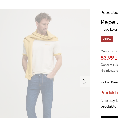
Pepe Je
Pepe 
męski kolo
-30%
Cena aktua
83,99 z
Cena regul
Najniższa c
Kolor:
be
Produkt 
Niestety 
produktami