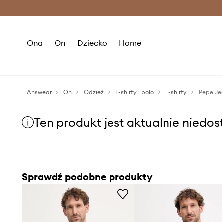
Premium Fashion Benefits >
O
Ona
On
Dziecko
Home
Answear
On
Odzież
T-shirty i polo
T-shirty
Pepe Je
Ten produkt jest aktualnie niedo
Sprawdź podobne produkty