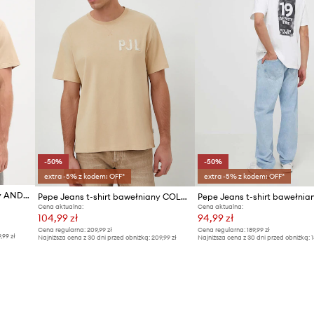
-50%
-50%
extra -5% z kodem: OFF*
extra -5% z kodem: OFF*
Pepe Jeans t-shirt bawełniany ANDER
Pepe Jeans t-shirt bawełniany COLDEN
Cena aktualna:
Cena aktualna:
104,99 zł
94,99 zł
Cena regularna:
209,99 zł
Cena regularna:
189,99 zł
9,99 zł
Najniższa cena z 30 dni przed obniżką:
209,99 zł
Najniższa cena z 30 dni przed obniżką:
1