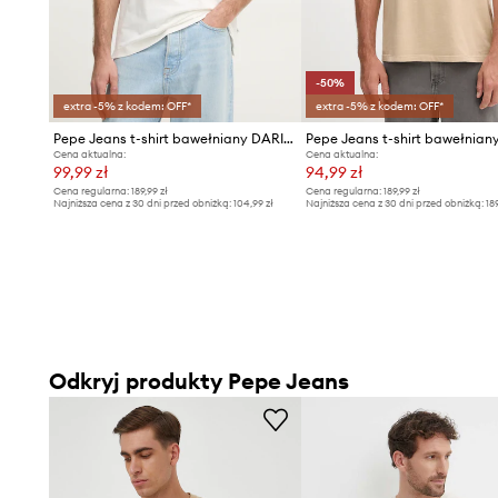
-50%
extra -5% z kodem: OFF*
extra -5% z kodem: OFF*
Pepe Jeans t-shirt bawełniany DARIUS TEE
Cena aktualna:
Cena aktualna:
99,99 zł
94,99 zł
Cena regularna:
189,99 zł
Cena regularna:
189,99 zł
Najniższa cena z 30 dni przed obniżką:
104,99 zł
Najniższa cena z 30 dni przed obniżką:
18
Odkryj produkty Pepe Jeans