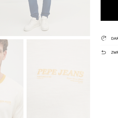
DA
ZWR