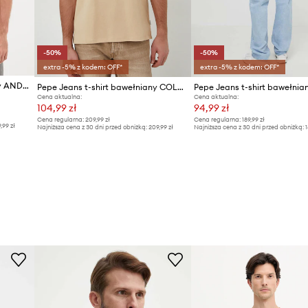
-50%
-50%
extra -5% z kodem: OFF*
extra -5% z kodem: OFF*
Pepe Jeans t-shirt bawełniany ANDER
Pepe Jeans t-shirt bawełniany COLDEN
Cena aktualna:
Cena aktualna:
104,99 zł
94,99 zł
Cena regularna:
209,99 zł
Cena regularna:
189,99 zł
9,99 zł
Najniższa cena z 30 dni przed obniżką:
209,99 zł
Najniższa cena z 30 dni przed obniżką:
1