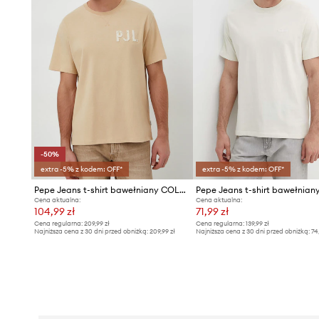
-50%
extra -5% z kodem: OFF*
extra -5% z kodem: OFF*
Pepe Jeans t-shirt bawełniany COLDEN
Cena aktualna:
Cena aktualna:
104,99 zł
71,99 zł
Cena regularna:
209,99 zł
Cena regularna:
139,99 zł
Najniższa cena z 30 dni przed obniżką:
209,99 zł
Najniższa cena z 30 dni przed obniżką:
74