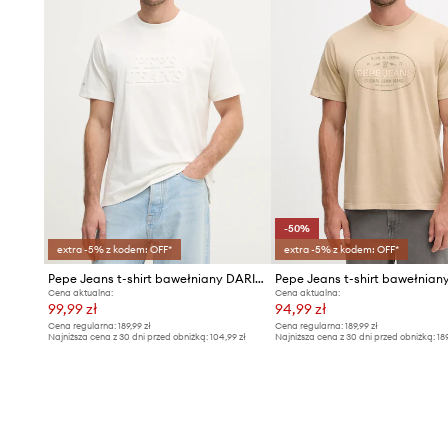
-50%
extra -5% z kodem: OFF*
extra -5% z kodem: OFF*
Pepe Jeans t-shirt bawełniany DARIUS TEE
Cena aktualna:
Cena aktualna:
99,99 zł
94,99 zł
Cena regularna:
189,99 zł
Cena regularna:
189,99 zł
Najniższa cena z 30 dni przed obniżką:
104,99 zł
Najniższa cena z 30 dni przed obniżką:
18