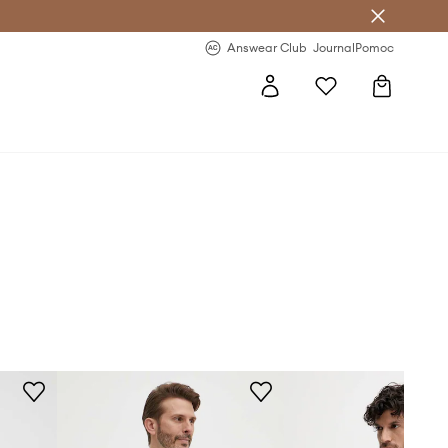
letter >
Regularne nowości >
Answear Club
Journal
Pomoc