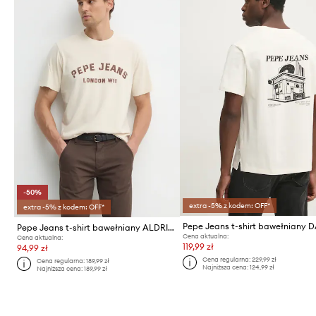
-50%
extra -5% z kodem: OFF*
extra -5% z kodem: OFF*
Pepe Jeans t-shirt bawełniany ALDRIDGE
Cena aktualna:
Cena aktualna:
119,99 zł
94,99 zł
Cena regularna:
229,99 zł
Cena regularna:
189,99 zł
Najniższa cena:
124,99 zł
Najniższa cena:
189,99 zł