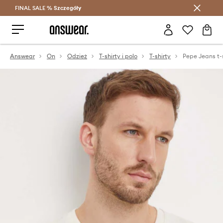
FINAL SALE %
Szczegóły
Oszczędzaj z Answear Club >
Answear
On
Odzież
T-shirty i polo
T-shirty