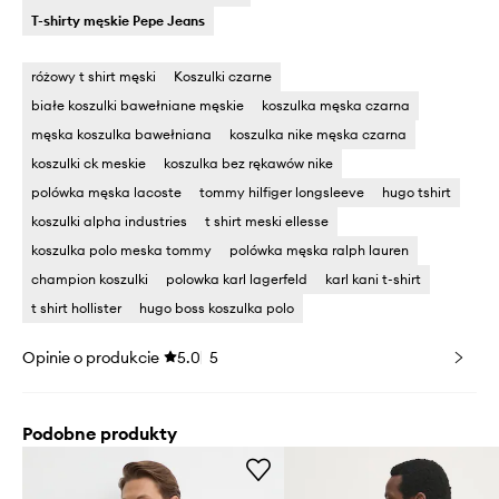
T-shirty męskie Pepe Jeans
różowy t shirt męski
Koszulki czarne
białe koszulki bawełniane męskie
koszulka męska czarna
męska koszulka bawełniana
koszulka nike męska czarna
koszulki ck meskie
koszulka bez rękawów nike
polówka męska lacoste
tommy hilfiger longsleeve
hugo tshirt
koszulki alpha industries
t shirt meski ellesse
koszulka polo meska tommy
polówka męska ralph lauren
champion koszulki
polowka karl lagerfeld
karl kani t-shirt
t shirt hollister
hugo boss koszulka polo
Opinie o produkcie
5.0
5
Podobne produkty