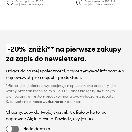
Cena regularna:
189,99 zł
Cena regularna:
159,99 zł
Najniższa cena:
104,99 zł
Najniższa cena:
84,99 zł
-20%
zniżki** na pierwsze zakupy
za zapis do newslettera.
Dołącz do naszej społeczności, aby otrzymywać informacje o
najnowszych promocjach i produktach.
**Rabat jest jednorazowy, obejmuje nieprzecenione produkty i jest
ważny przy zakupach za min. 350 zł. Rabat nie łączy się z innymi
promocjami, a niektóre produkty mogą być wyłączone z rabatu.
Szczegóły na stronie:
wykluczenia z promocji
.
Chcemy, żeby do Twojej skrzynki trafiało tylko to, co
naprawdę Cię interesuje. Powiedz, czy jest to:
Moda damska