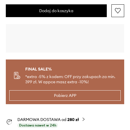
Dodaj do koszyka
FINAL SALE%
*extra -5% z kodem: OFF przy zakupach za min.
399 zł. W appce masz extra -10%!
Pobierz APP
DARMOWA DOSTAWA od
280 zł
Dostawa nawet w 24h