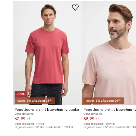
-10%
extra -5% z kodem: OFF*
extra -5% z kodem: OFF*
Pepe Jeans t-shirt bawełniany Jacko
Cena aktualna:
Cena aktualna:
62,99 zł
88,99 zł
Cena regularna:
119,99 zł
Cena regularna:
159,99 zł
Najniższa cena z 30 dni przed obniżką:
69,99 zł
Najniższa cena z 30 dni przed obniżką:
93