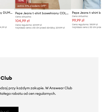
-50%
extra -5% z kodem: OFF*
Pepe Jeans t-shirt bawełniany DUMAS TEE
Pepe Jeans t-shirt bawełniany COLDEN
Cena aktualna:
Cena aktualna:
99,99 zł
104,99 zł
Cena regularna:
189,99 zł
Cena regularna:
209,99 zł
4,99 zł
Najniższa cena z 30 dni przed obniżką
Najniższa cena z 30 dni przed obniżką:
209,99 zł
 Club
zędzaj przy każdym zakupie. W Answear Club
tałego rabatu od cen regularnych.