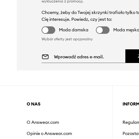
wykluczenia z promocji
.
Chcemy, żeby do Twojej skrzynki trafiało tylko 
Cię interesuje. Powiedz, czy jest to:
Moda damska
Moda męsk
Wybór oferty jest opcjonalny
O NAS
INFOR
O Answear.com
Regulam
Opinie o Answear.com
Pozosta