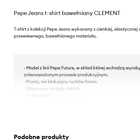
Pepe Jeans t-shirt bawełniany CLEMENT
T-shirt z kolekcji Pepe Jeans wykonany z cienkiej, elastycznej 
przewiewnego, bawełnianego materiału.
- Model z linii Pepe Future, w skład której wchodzą wyro
zrównoważonym procesie produkcyjnym.
- Prosty, nie blokujący ruchów fason.
- Klasyczny, okrągły dekolt.
- Krótki rękaw.
- Z przodu grafika z logo marki.
- Długość: 72 cm.
- Szerokość pod pachami: 56 cm.
- Wymiary podane dla rozmiaru: M.
Podobne produkty