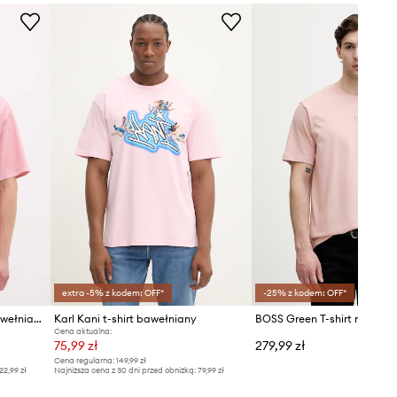
extra -5% z kodem: OFF*
-25% z kodem: OFF*
Guess Jeans t-shirt męski bawełniany
Karl Kani t-shirt bawełniany
Cena aktualna:
75,99 zł
279,99 zł
Cena regularna:
149,99 zł
22,99 zł
Najniższa cena z 30 dni przed obniżką:
79,99 zł