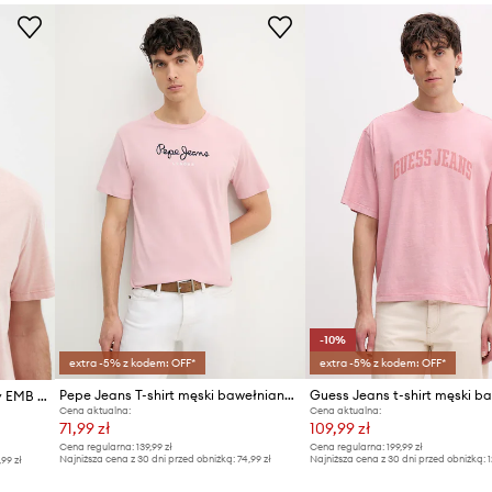
ID Produktu
-10%
extra -5% z kodem: OFF*
extra -5% z kodem: OFF*
Pepe Jeans T-shirt męski bawełniany EGGO N
Pepe Jeans t-shirt bawełniany EMB EGGO
Cena aktualna:
Cena aktualna:
71,99 zł
109,99 zł
Cena regularna:
139,99 zł
Cena regularna:
199,99 zł
Najniższa cena z 30 dni przed obniżką:
74,99 zł
Najniższa cena z 30 dni przed obniżką:
1
,99 zł