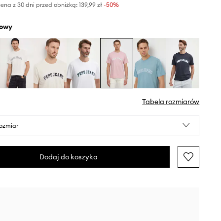
ena z 30 dni przed obniżką:
139,99 zł
 -50%
żowy
Tabela rozmiarów
rozmiar
Dodaj do koszyka