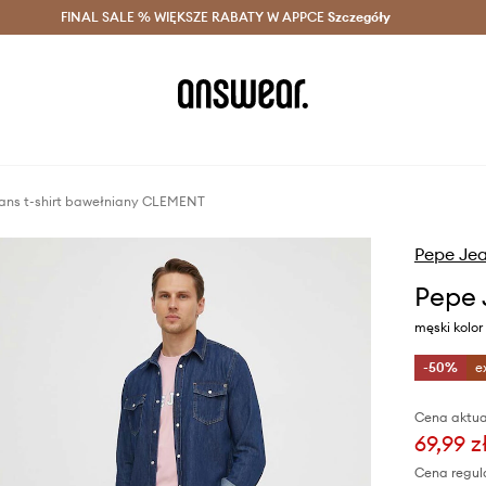
szczędzaj z Answear Club >
FINAL SALE % WIĘKSZE RABATY W APPCE
Dostawa nawet w 24h >
Szczegóły
News
ans t-shirt bawełniany CLEMENT
Pepe Je
Pepe 
męski kolo
-50%
e
Cena aktua
69,99 z
Cena regul