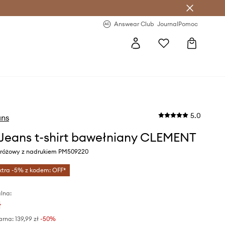
letter >
Regularne nowości >
Answear Club
Journal
Pomoc
5.0
ans
Jeans t-shirt bawełniany CLEMENT
r różowy z nadrukiem PM509220
xtra -5% z kodem: OFF*
lna:
ł
arna:
139,99 zł
-50%