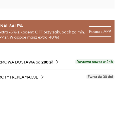
INAL SALE%
Pobierz APP
extra -5% z kodem: OFF przy zakupach za min.
99 zł. W appce masz extra -10%!
RMOWA DOSTAWA od
280 zł
Dostawa nawet w 24h
OTY I REKLAMACJE
Zwrot do 30 dni