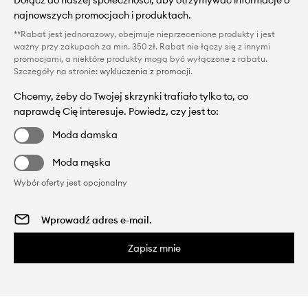
Dołącz do naszej społeczności, aby otrzymywać informacje o
najnowszych promocjach i produktach.
**Rabat jest jednorazowy, obejmuje nieprzecenione produkty i jest
ważny przy zakupach za min. 350 zł. Rabat nie łączy się z innymi
promocjami, a niektóre produkty mogą być wyłączone z rabatu.
Szczegóły na stronie:
wykluczenia z promocji
.
Chcemy, żeby do Twojej skrzynki trafiało tylko to, co
naprawdę Cię interesuje. Powiedz, czy jest to:
Moda damska
Moda męska
Wybór oferty jest opcjonalny
Zapisz mnie