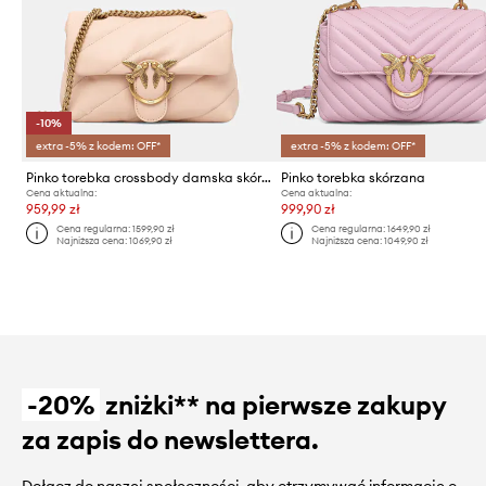
-10%
extra -5% z kodem: OFF*
extra -5% z kodem: OFF*
Pinko torebka crossbody damska skórzana
Pinko torebka skórzana
Cena aktualna:
Cena aktualna:
959,99 zł
999,90 zł
Cena regularna:
1599,90 zł
Cena regularna:
1649,90 zł
Najniższa cena:
1069,90 zł
Najniższa cena:
1049,90 zł
-20%
zniżki** na pierwsze zakupy
za zapis do newslettera.