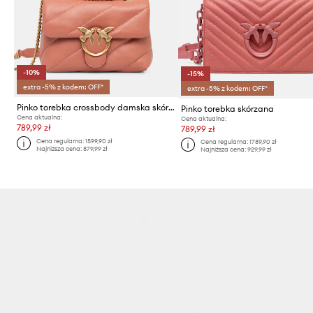
-10%
-15%
extra -5% z kodem: OFF*
extra -5% z kodem: OFF*
Pinko torebka crossbody damska skórzana
Pinko torebka skórzana
Cena aktualna:
Cena aktualna:
789,99 zł
789,99 zł
Cena regularna:
1599,90 zł
Cena regularna:
1789,90 zł
Najniższa cena:
879,99 zł
Najniższa cena:
929,99 zł