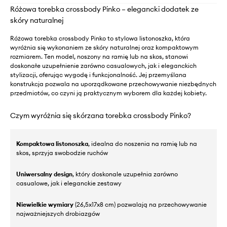
Różowa torebka crossbody Pinko – elegancki dodatek ze
skóry naturalnej
Różowa torebka crossbody Pinko to stylowa listonoszka, która
wyróżnia się wykonaniem ze skóry naturalnej oraz kompaktowym
rozmiarem. Ten model, noszony na ramię lub na skos, stanowi
doskonałe uzupełnienie zarówno casualowych, jak i eleganckich
stylizacji, oferując wygodę i funkcjonalność. Jej przemyślana
konstrukcja pozwala na uporządkowane przechowywanie niezbędnych
przedmiotów, co czyni ją praktycznym wyborem dla każdej kobiety.
Czym wyróżnia się skórzana torebka crossbody Pinko?
Kompaktowa listonoszka
, idealna do noszenia na ramię lub na
skos, sprzyja swobodzie ruchów
Uniwersalny design
, który doskonale uzupełnia zarówno
casualowe, jak i eleganckie zestawy
Niewielkie wymiary
(26,5x17x8 cm) pozwalają na przechowywanie
najważniejszych drobiazgów