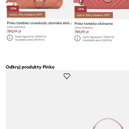
-10%
-15%
extra -5% z kodem: OFF*
extra -5% z kodem: OFF*
Pinko torebka crossbody damska skórzana
Pinko torebka skórzana
Cena aktualna:
Cena aktualna:
789,99 zł
789,99 zł
Cena regularna:
1599,90 zł
Cena regularna:
1789,90 zł
Najniższa cena:
879,99 zł
Najniższa cena:
929,99 zł
Odkryj produkty Pinko