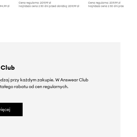
Cena regularna:
209,99 zł
Cena regularna:
209,99 zł
94,99 zł
Najniższa cena z 30 dni przed obniżką:
209,99 zł
Najniższa cena z 30 dni przed obniżką
 Club
zędzaj przy każdym zakupie. W Answear Club
tałego rabatu od cen regularnych.
ięcej