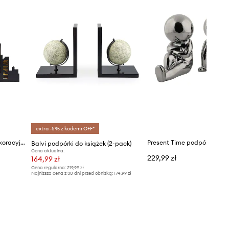
extra -5% z kodem: OFF*
Balvi podpórki do książek dekoracyjne z metalu 17 x 23 x 10 cm
Balvi podpórki do książek (2-pack)
Cena aktualna:
229,99 zł
164,99 zł
Cena regularna:
219,99 zł
Najniższa cena z 30 dni przed obniżką:
174,99 zł