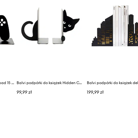
Balvi podpórki do książek Joypad 15 x 10 x 11,5 cm 2-pack
Balvi podpórki do książek Hidden Cat 16 x 10 x 13,5 cm 2-pack
99,99 zł
199,99 zł