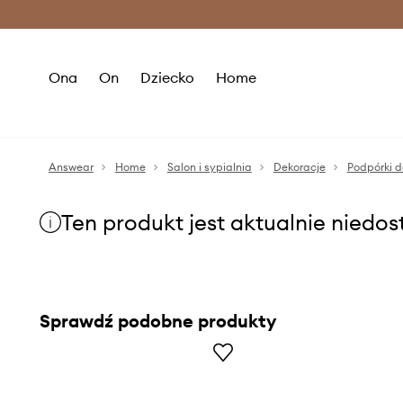
Premium Fashion Benefits >
O
Ona
On
Dziecko
Home
Answear
Home
Salon i sypialnia
Dekoracje
Podpórki d
Ten produkt jest aktualnie niedo
Sprawdź podobne produkty