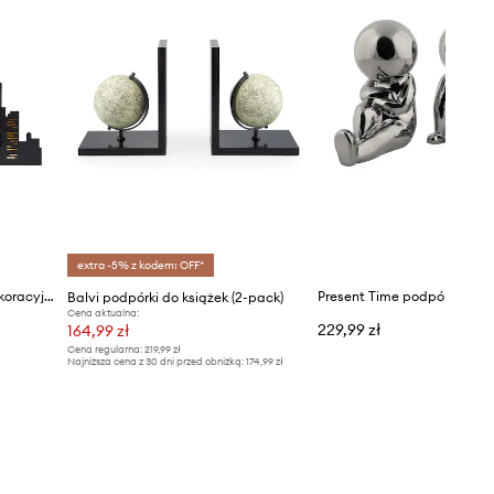
extra -5% z kodem: OFF*
Balvi podpórki do książek dekoracyjne z metalu 17 x 23 x 10 cm
Balvi podpórki do książek (2-pack)
Cena aktualna:
229,99 zł
164,99 zł
Cena regularna:
219,99 zł
Najniższa cena z 30 dni przed obniżką:
174,99 zł