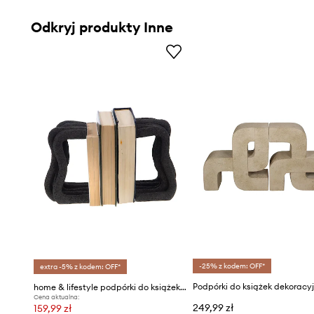
Odkryj produkty Inne
-25% z kodem: OFF*
extra -5% z kodem: OFF*
home & lifestyle podpórki do książek 2-pack
Cena aktualna:
249,99 zł
159,99 zł