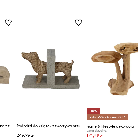
-10%
extra -5% z kodem: OFF*
Podpórki do książek dekoracyjne z tworzywa sztucznego 39,6 x 7 x 19,6 cm
Podpórki do książek z tworzywa sztucznego 26 x 9 x 16 cm
home & lifestyle dekoracja
Cena aktualna:
249,99 zł
174,99 zł