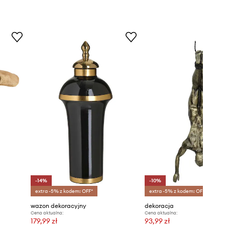
-14%
-10%
extra -5% z kodem: OFF*
extra -5% z kodem: OFF*
wazon dekoracyjny
dekoracja
Cena aktualna:
Cena aktualna:
179,99 zł
93,99 zł