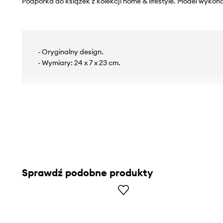
Podpórka do książek z kolekcji home & lifestyle. Model wykona
- Oryginalny design.
- Wymiary: 24 x 7 x 23 cm.
Sprawdź podobne produkty