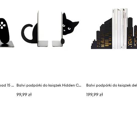
Balvi podpórki do książek Joypad 15 x 10 x 11,5 cm 2-pack
Balvi podpórki do książek Hidden Cat 16 x 10 x 13,5 cm 2-pack
99,99 zł
199,99 zł