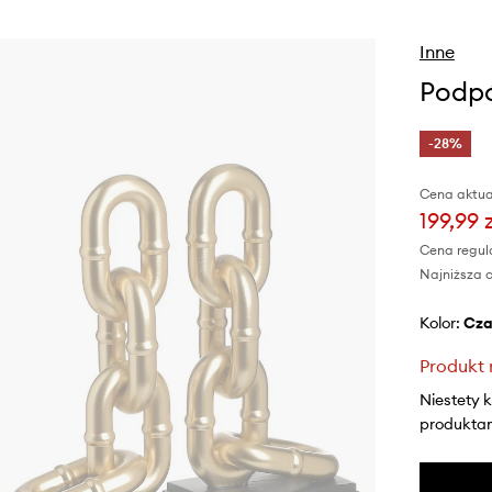
Inne
Podpó
-28%
Cena aktua
199,99 
Cena regul
Najniższa c
Kolor:
cz
Produkt 
Niestety 
produktami