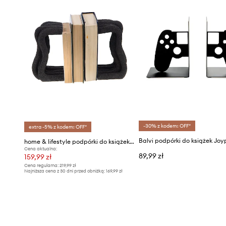
-30% z kodem: OFF*
extra -5% z kodem: OFF*
home & lifestyle podpórki do książek 2-pack
Cena aktualna:
89,99 zł
159,99 zł
Cena regularna:
219,99 zł
Najniższa cena z 30 dni przed obniżką:
169,99 zł