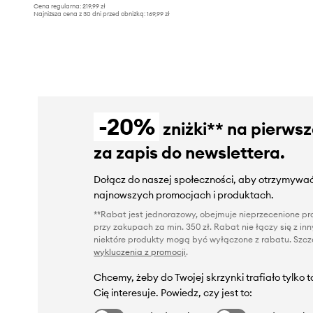
Cena regularna:
219,99 zł
Najniższa cena z 30 dni przed obniżką:
169,99 zł
-20%
zniżki** na pierws
za zapis do newslettera.
Dołącz do naszej społeczności, aby otrzymywać
najnowszych promocjach i produktach.
**Rabat jest jednorazowy, obejmuje nieprzecenione pro
przy zakupach za min. 350 zł. Rabat nie łączy się z i
niektóre produkty mogą być wyłączone z rabatu. Szcze
wykluczenia z promocji
.
Chcemy, żeby do Twojej skrzynki trafiało tylko 
Cię interesuje. Powiedz, czy jest to: