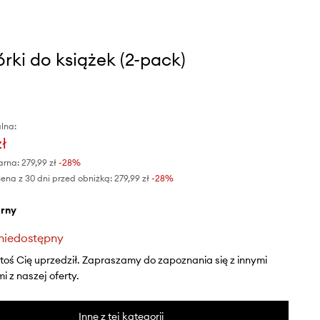
rki do książek (2-pack)
lna:
zł
arna:
279,99 zł
-28%
ena z 30 dni przed obniżką:
279,99 zł
 -28%
arny
niedostępny
ktoś Cię uprzedził. Zapraszamy do zapoznania się z innymi
 z naszej oferty.
Inne z tej kategorii