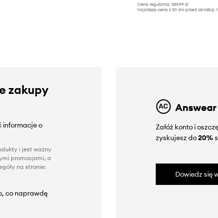
Cena regularna:
389,99 zł
Najniższa cena z 30 dni przed obniżką:
1
ze zakupy
Answear
 informacje o
Załóż konto i oszc
zyskujesz do
20%
s
dukty i jest ważny
nnymi promocjami, a
góły na stronie:
Dowiedz się w
to, co naprawdę