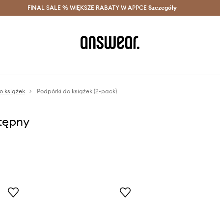
szczędzaj z Answear Club >
FINAL SALE % WIĘKSZE RABATY W APPCE
Dostawa nawet w 24h >
Szczegóły
News
o książek
Podpórki do książek (2-pack)
stępny