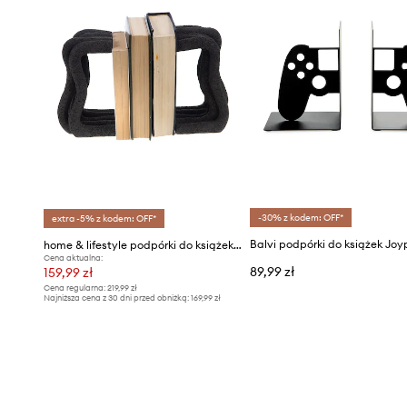
-30% z kodem: OFF*
extra -5% z kodem: OFF*
home & lifestyle podpórki do książek 2-pack
Cena aktualna:
89,99 zł
159,99 zł
Cena regularna:
219,99 zł
Najniższa cena z 30 dni przed obniżką:
169,99 zł