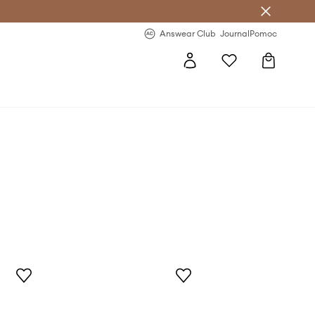
letter >
Regularne nowości >
Answear Club
Journal
Pomoc