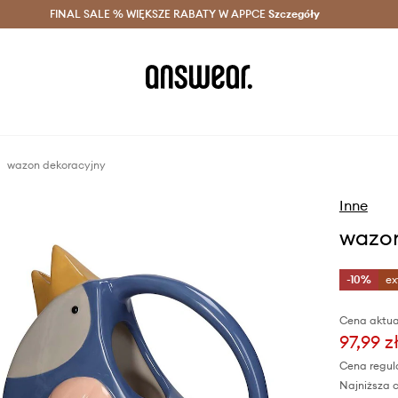
szczędzaj z Answear Club >
FINAL SALE % WIĘKSZE RABATY W APPCE
Dostawa nawet w 24h >
Szczegóły
News
wazon dekoracyjny
Inne
wazon
-10%
ex
Cena aktua
97,99 z
Cena regul
Najniższa c