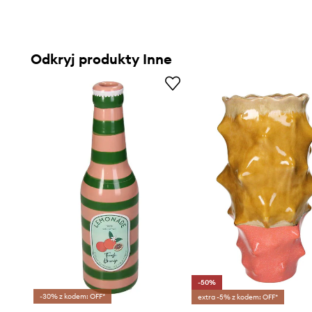
Odkryj produkty Inne
-50%
-30% z kodem: OFF*
extra -5% z kodem: OFF*