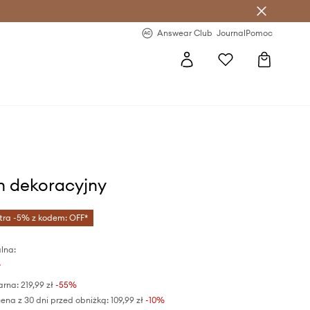
letter >
Regularne nowości >
Answear Club
Journal
Pomoc
 dekoracyjny
tra -5% z kodem: OFF*
lna:
ł
arna:
219,99 zł
-55%
ena z 30 dni przed obniżką:
109,99 zł
 -10%