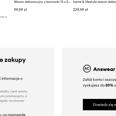
Wazon dekoracyjny z kamionki 13 x 20 cm
home & lifestyle wazon deko
99,99 zł
229,99 zł
9,99 zł
ze zakupy
Answear
 informacje o
Załóż konto i oszc
zyskujesz do
20%
s
dukty i jest ważny
nnymi promocjami, a
góły na stronie:
Dowiedz się w
to, co naprawdę