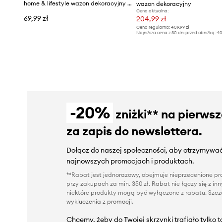
home & lifestyle wazon dekoracyjny 24 x 6,5 x 6,5 cm
wazon dekoracyjny
Cena aktualna:
69,99 zł
204,99 zł
Cena regularna:
409,99 zł
Najniższa cena z 30 dni przed obniżką:
40
-20%
zniżki** na pierws
za zapis do newslettera.
Dołącz do naszej społeczności, aby otrzymywać
najnowszych promocjach i produktach.
**Rabat jest jednorazowy, obejmuje nieprzecenione pro
przy zakupach za min. 350 zł. Rabat nie łączy się z i
niektóre produkty mogą być wyłączone z rabatu. Szcze
wykluczenia z promocji
.
Chcemy, żeby do Twojej skrzynki trafiało tylko 