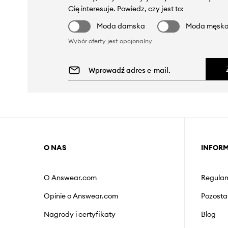
Cię interesuje. Powiedz, czy jest to:
Moda damska
Moda męsk
Wybór oferty jest opcjonalny
O NAS
INFOR
O Answear.com
Regulam
Opinie o Answear.com
Pozosta
Nagrody i certyfikaty
Blog