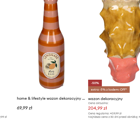
-50%
extra -5% z kodem: OFF*
home & lifestyle wazon dekoracyjny 24 x 6,5 x 6,5 cm
wazon dekoracyjny
Cena aktualna:
69,99 zł
204,99 zł
Cena regularna:
409,99 zł
9,99 zł
Najniższa cena z 30 dni przed obniżką:
4