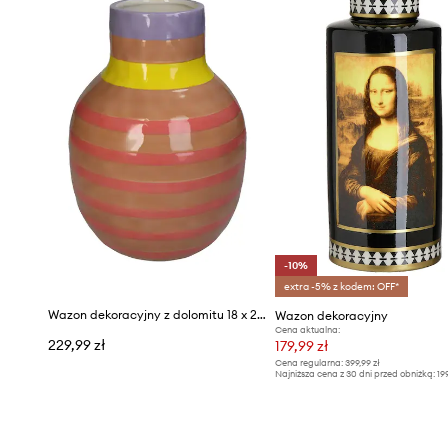
-10%
extra -5% z kodem: OFF*
Wazon dekoracyjny z dolomitu 18 x 20 cm
Wazon dekoracyjny
Cena aktualna:
229,99 zł
179,99 zł
Cena regularna:
399,99 zł
Najniższa cena z 30 dni przed obniżką:
19