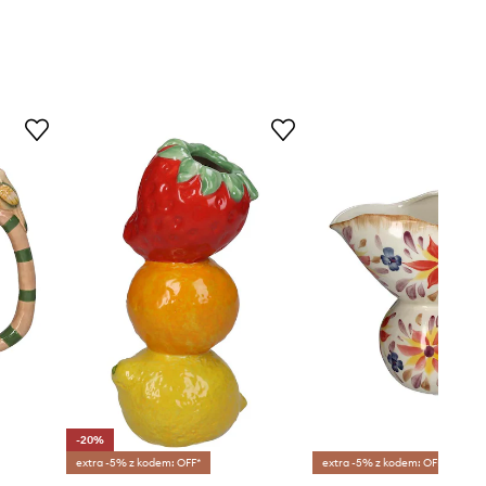
-20%
extra -5% z kodem: OFF*
extra -5% z kodem: OFF*