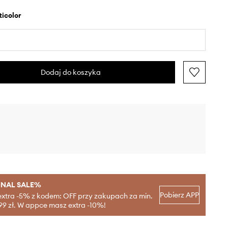
lticolor
Dodaj do koszyka
INAL SALE%
Pobierz APP
extra -5% z kodem: OFF przy zakupach za min.
99 zł. W appce masz extra -10%!