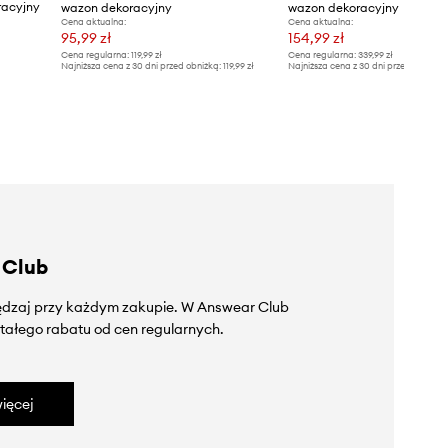
racyjny
wazon dekoracyjny
wazon dekoracyjny
Cena aktualna:
Cena aktualna:
95,99 zł
154,99 zł
Cena regularna:
119,99 zł
Cena regularna:
339,99 zł
Najniższa cena z 30 dni przed obniżką:
119,99 zł
Najniższa cena z 30 dni przed obniżką
 Club
zędzaj przy każdym zakupie. W Answear Club
tałego rabatu od cen regularnych.
ięcej