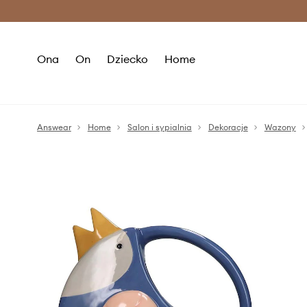
Premium Fashion Benefits >
O
Ona
On
Dziecko
Home
Answear
Home
Salon i sypialnia
Dekoracje
Wazony