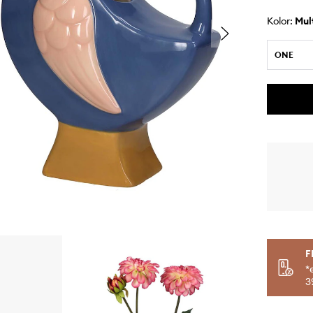
Kolor:
mu
ONE
F
*
3