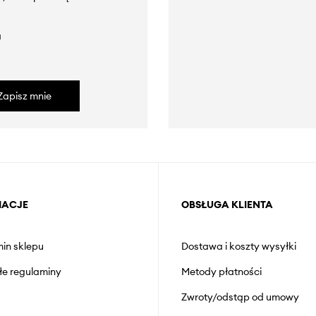
a
Zapisz mnie
MACJE
OBSŁUGA KLIENTA
in sklepu
Dostawa i koszty wysyłki
łe regulaminy
Metody płatności
Zwroty/odstąp od umowy