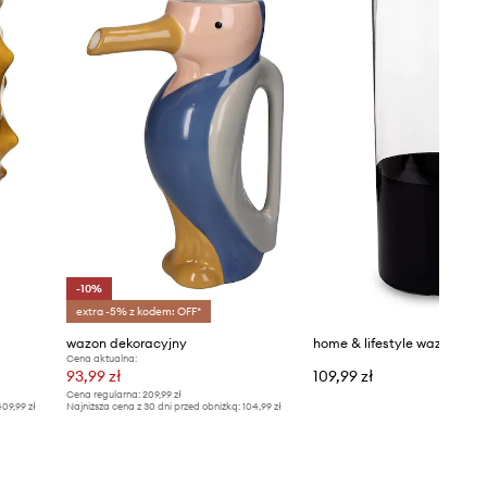
-10%
extra -5% z kodem: OFF*
wazon dekoracyjny
home & lifestyle wazon dek
Cena aktualna:
93,99 zł
109,99 zł
Cena regularna:
209,99 zł
09,99 zł
Najniższa cena z 30 dni przed obniżką:
104,99 zł