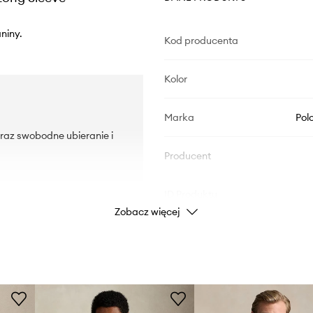
niny.
Kod producenta
Kolor
Marka
Pol
oraz swobodne ubieranie i
Producent
ID Produktu
Zobacz więcej