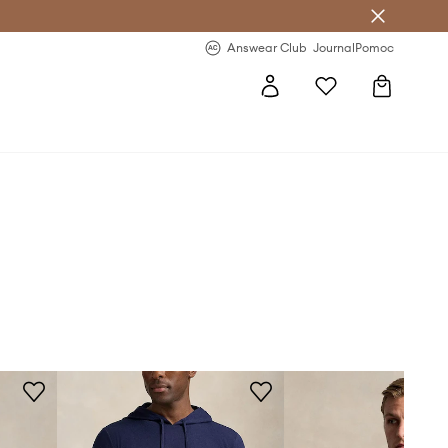
letter >
Regularne nowości >
Answear Club
Journal
Pomoc