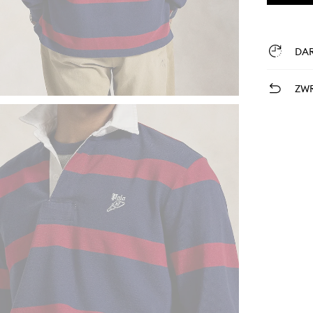
DA
ZWR