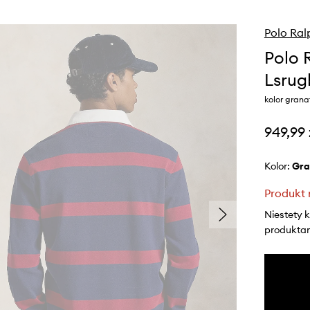
Polo Ral
Polo 
Lsrug
kolor gran
949,99 
Kolor:
gr
Produkt 
Niestety 
produktami