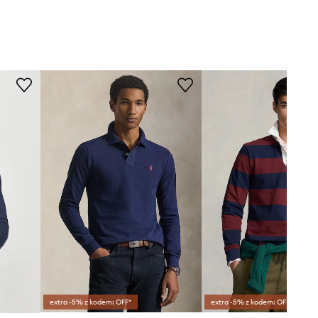
extra -5% z kodem: OFF*
extra -5% z kodem: OFF*