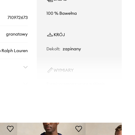
100 % Bawełna
710972673
granatowy
KRÓJ
Dekolt
:
zapinany
o Ralph Lauren
WYMIARY
Rozmiary prezentowane w sklepie
zostały przeliczone na standardową,
europejską tabelę rozmiarową. Na
metce dostarczonego produktu
znajduje się oryginalne oznaczenie
producenta.
Tabela rozmiarów