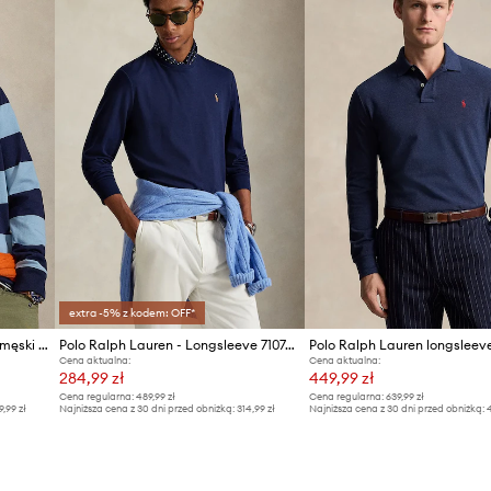
extra -5% z kodem: OFF*
Polo Ralph Lauren longsleeve męski bawełniany
Polo Ralph Lauren - Longsleeve 710760121003
Cena aktualna:
Cena aktualna:
284,99 zł
449,99 zł
Cena regularna:
489,99 zł
Cena regularna:
639,99 zł
9,99 zł
Najniższa cena z 30 dni przed obniżką:
314,99 zł
Najniższa cena z 30 dni przed obniżką:
4