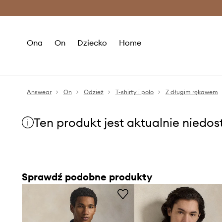
Premium Fashion Benefits >
O
Ona
On
Dziecko
Home
Answear
On
Odzież
T-shirty i polo
Z długim rękawem
Ten produkt jest aktualnie niedo
Sprawdź podobne produkty