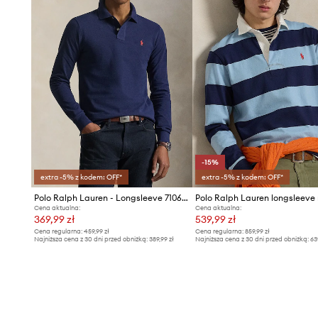
-15%
extra -5% z kodem: OFF*
extra -5% z kodem: OFF*
Polo Ralph Lauren - Longsleeve 710681126038
Cena aktualna:
Cena aktualna:
369,99 zł
539,99 zł
Cena regularna:
459,99 zł
Cena regularna:
859,99 zł
Najniższa cena z 30 dni przed obniżką:
389,99 zł
Najniższa cena z 30 dni przed obniżką:
63