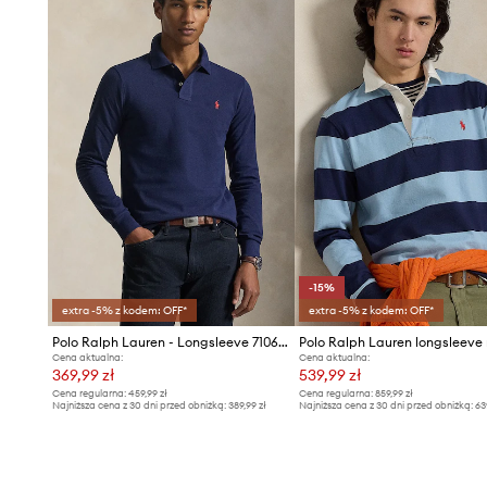
-15%
extra -5% z kodem: OFF*
extra -5% z kodem: OFF*
Polo Ralph Lauren - Longsleeve 710681126038
Cena aktualna:
Cena aktualna:
369,99 zł
539,99 zł
Cena regularna:
459,99 zł
Cena regularna:
859,99 zł
Najniższa cena z 30 dni przed obniżką:
389,99 zł
Najniższa cena z 30 dni przed obniżką:
63