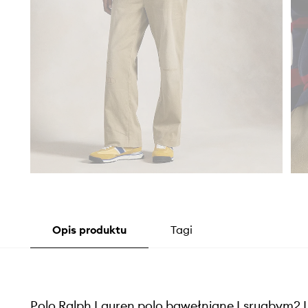
Opis produktu
Tagi
Polo Ralph Lauren polo bawełniane Lsrugbym2 