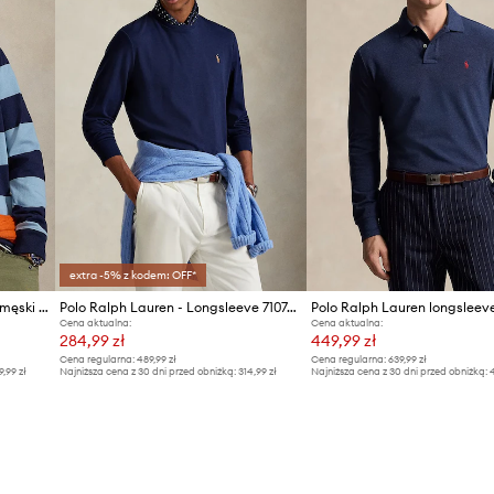
extra -5% z kodem: OFF*
Polo Ralph Lauren longsleeve męski bawełniany
Polo Ralph Lauren - Longsleeve 710760121003
Cena aktualna:
Cena aktualna:
284,99 zł
449,99 zł
Cena regularna:
489,99 zł
Cena regularna:
639,99 zł
9,99 zł
Najniższa cena z 30 dni przed obniżką:
314,99 zł
Najniższa cena z 30 dni przed obniżką:
4