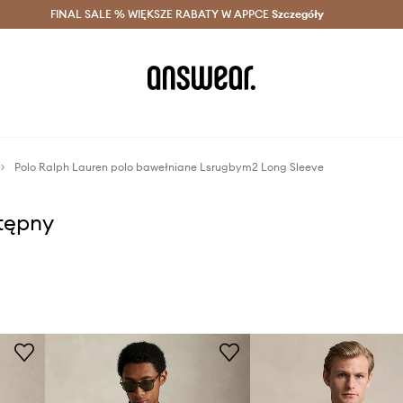
szczędzaj z Answear Club >
FINAL SALE % WIĘKSZE RABATY W APPCE
Dostawa nawet w 24h >
Szczegóły
News
Polo Ralph Lauren polo bawełniane Lsrugbym2 Long Sleeve
stępny