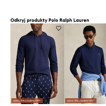
Odkryj produkty Polo Ralph Lauren
extra -5% z kodem: OFF*
extra -5% z kodem: OFF*