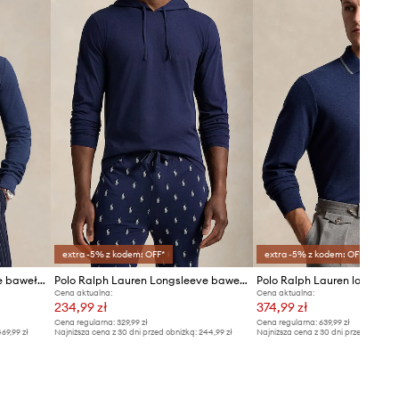
extra -5% z kodem: OFF*
extra -5% z kodem: OFF*
Polo Ralph Lauren longsleeve bawełniany
Polo Ralph Lauren Longsleeve bawełniany 714844760001
Cena aktualna:
Cena aktualna:
234,99 zł
374,99 zł
Cena regularna:
329,99 zł
Cena regularna:
639,99 zł
69,99 zł
Najniższa cena z 30 dni przed obniżką:
244,99 zł
Najniższa cena z 30 dni przed obniżką