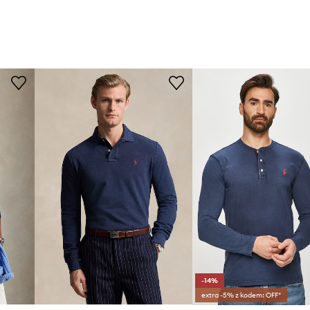
-14%
extra -5% z kodem: OFF*