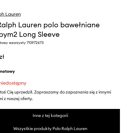
ph Lauren
Ralph Lauren polo bawełniane
bym2 Long Sleeve
atowy wzorzysty 710972673
zł
anatowy
niedostępny
ktoś Cię uprzedził. Zapraszamy do zapoznania się z innymi
 z naszej oferty.
Inne z tej kategorii
Wszystkie produkty Polo Ralph Lauren