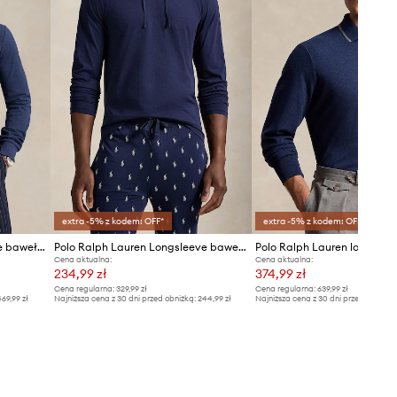
extra -5% z kodem: OFF*
extra -5% z kodem: OFF*
Polo Ralph Lauren longsleeve bawełniany
Polo Ralph Lauren Longsleeve bawełniany 714844760001
Cena aktualna:
Cena aktualna:
234,99 zł
374,99 zł
Cena regularna:
329,99 zł
Cena regularna:
639,99 zł
69,99 zł
Najniższa cena z 30 dni przed obniżką:
244,99 zł
Najniższa cena z 30 dni przed obniżką