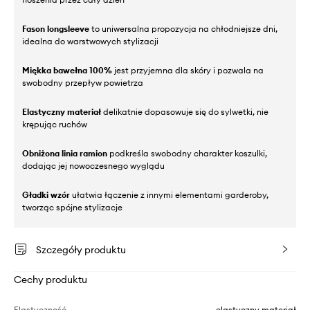
Fason longsleeve
to uniwersalna propozycja na chłodniejsze dni,
idealna do warstwowych stylizacji
Miękka bawełna 100%
jest przyjemna dla skóry i pozwala na
swobodny przepływ powietrza
Elastyczny materiał
delikatnie dopasowuje się do sylwetki, nie
krępując ruchów
Obniżona linia ramion
podkreśla swobodny charakter koszulki,
dodając jej nowoczesnego wyglądu
Gładki wzór
ułatwia łączenie z innymi elementami garderoby,
tworząc spójne stylizacje
Szczegóły produktu
Cechy produktu
Elastyczność
elastyczny materiał