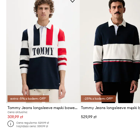
extra -5% z kodem: OFF*
-25% z kodem: OFF*
Tommy Jeans longsleeve męski bawełniany
Cena aktualna:
309,99 zł
529,99 zł
Cena regularna:
529,99 zł
Najniższa cena:
339,99 zł