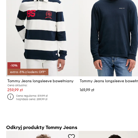
-10%
extra -5% z kodem: OFF*
Tommy Jeans longsleeve bawełniany
Tommy Jeans longsleeve baweł
Cena aktualna:
259,99 zł
169,99 zł
Cena regularna:
519,99 zł
Najniższa cena:
289,99 zł
Odkryj produkty Tommy Jeans