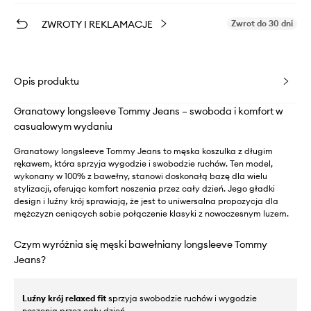
ZWROTY I REKLAMACJE
Zwrot do 30 dni
Opis produktu
Granatowy longsleeve Tommy Jeans – swoboda i komfort w
casualowym wydaniu
Granatowy longsleeve Tommy Jeans to męska koszulka z długim
rękawem, która sprzyja wygodzie i swobodzie ruchów. Ten model,
wykonany w 100% z bawełny, stanowi doskonałą bazę dla wielu
stylizacji, oferując komfort noszenia przez cały dzień. Jego gładki
design i luźny krój sprawiają, że jest to uniwersalna propozycja dla
mężczyzn ceniących sobie połączenie klasyki z nowoczesnym luzem.
Czym wyróżnia się męski bawełniany longsleeve Tommy
Jeans?
Luźny krój relaxed fit
sprzyja swobodzie ruchów i wygodzie
noszenia przez cały dzień