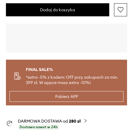
Dodaj do koszyka
FINAL SALE%
*extra -5% z kodem: OFF przy zakupach za min.
399 zł. W appce masz extra -10%!
Pobierz APP
DARMOWA DOSTAWA od
280 zł
Dostawa nawet w 24h