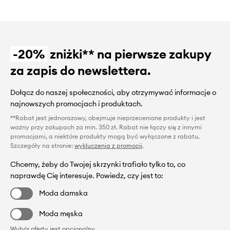
-20%
zniżki** na pierwsze zakupy
za zapis do newslettera.
Dołącz do naszej społeczności, aby otrzymywać informacje o
najnowszych promocjach i produktach.
**Rabat jest jednorazowy, obejmuje nieprzecenione produkty i jest
ważny przy zakupach za min. 350 zł. Rabat nie łączy się z innymi
promocjami, a niektóre produkty mogą być wyłączone z rabatu.
Szczegóły na stronie:
wykluczenia z promocji
.
Chcemy, żeby do Twojej skrzynki trafiało tylko to, co
naprawdę Cię interesuje. Powiedz, czy jest to:
Moda damska
Moda męska
Wybór oferty jest opcjonalny