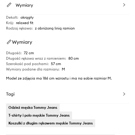
Wymiary
Dekolt
:
okrągły
Krój
:
relaxed fit
Rodzaj rękawa
:
z obniżoną linią ramion
Wymiary
Długość
:
72 cm
Długość rękawa wraz z ramieniem
:
80 cm
Szerokość pod pachami
:
57 cm
Wymiary podane dla rozmiaru
:
M
Model ze zdjęcia ma 186 cm wzrostu i ma na sobie rozmiar M.
Tagi
Odzież męska Tommy Jeans
T-shirty i polo męskie Tommy Jeans
Koszulki z długim rękawem męskie Tommy Jeans