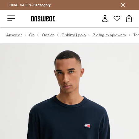
FINAL SALE %
Szczegóły
Oszczędzaj z Answear Club >
Answear
On
Odzież
T-shirty i polo
Z długim rękawem