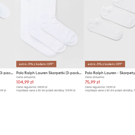
extra -5% z kodem: OFF*
extra -5% z kodem: OFF*
Polo Ralph Lauren - Skarpety (3-pack) 449655205001
Polo Ralph Lauren Skarpetki (3-pack) 449858064001
Cena aktualna:
Cena aktualna:
104,99 zł
75,99 zł
Cena regularna:
159,99 zł
Cena regularna:
119,99 zł
,99 zł
Najniższa cena z 30 dni przed obniżką:
109,99 zł
Najniższa cena z 30 dni przed obniżką:
7