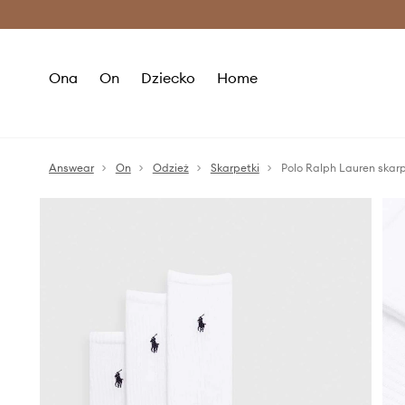
Premium Fashion Benefits >
O
Ona
On
Dziecko
Home
Answear
On
Odzież
Skarpetki
Polo Ralph Lauren skar