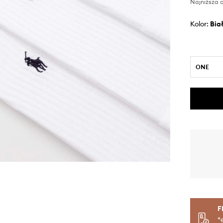
Najniższa c
Kolor:
bia
ONE
F
*