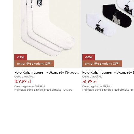
-12%
-10%
extra -5% z kodem: OFF*
extra -5% z kodem: OFF*
Polo Ralph Lauren - Skarpety (3-pack) 449723748001
Cena aktualna:
Cena aktualna:
109,99 zł
76,99 zł
Cena regularna:
159,99 zł
Cena regularna:
119,99 zł
Najniższa cena z 30 dni przed obniżką:
124,99 zł
Najniższa cena z 30 dni przed obniżką:
85