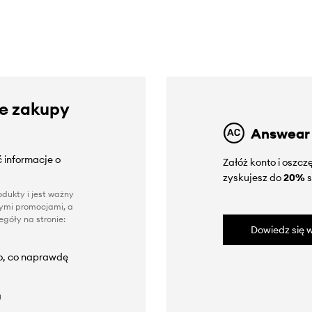
ze zakupy
Answear
 informacje o
Załóż konto i oszc
zyskujesz do
20%
s
dukty i jest ważny
nnymi promocjami, a
góły na stronie:
Dowiedz się w
to, co naprawdę
a