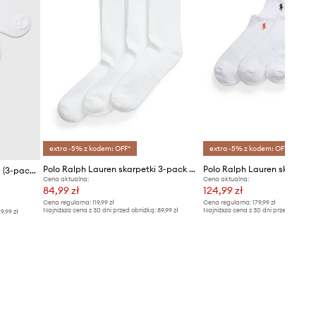
extra -5% z kodem: OFF*
extra -5% z kodem: OFF*
Polo Ralph Lauren skarpetki 3-pack Wimbledon Collection
Polo Ralph Lauren skarpetk
Polo Ralph Lauren - Skarpety (3-pack) 449655213002
Cena aktualna:
Cena aktualna:
84,99 zł
124,99 zł
Cena regularna:
119,99 zł
Cena regularna:
179,99 zł
Najniższa cena z 30 dni przed obniżką:
89,99 zł
Najniższa cena z 30 dni przed obniżką
9,99 zł