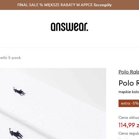
szczędzaj z Answear Club >
FINAL SALE % WIĘKSZE RABATY W APPCE
Dostawa nawet w 24h >
Szczegóły
News
petki 3-pack
Polo Ral
Polo 
męskie kolo
extra -5%
Cena aktua
114,99 z
Cena regul