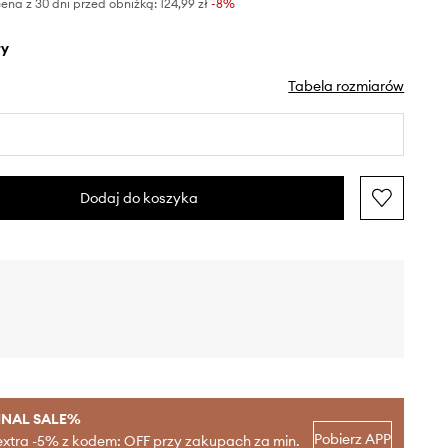
ena z 30 dni przed obniżką:
124,99 zł
 -8%
ły
Tabela rozmiarów
Dodaj do koszyka
INAL SALE%
Pobierz APP
extra -5% z kodem: OFF przy zakupach za min.