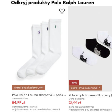
Odkryj produkty Polo Ralph Lauren
-10%
extra -5% z kodem: OFF*
extra -5% z kodem: OFF*
Polo Ralph Lauren skarpetki 3-pack Wimbledon Collection
Cena aktualna:
Cena aktualna:
84,99 zł
76,99 zł
Cena regularna:
119,99 zł
Cena regularna:
119,99 zł
Najniższa cena z 30 dni przed obniżką:
89,99 zł
Najniższa cena z 30 dni przed obniżką:
85