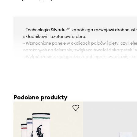
- Technologia Silvadur™ zapobiega rozwojowi drobnoust
składnikowi - azotanowi srebra.
- Wzmocnione panele w okolicach palców i pięty, czyli e
narażonych na ścieranie, zwiększa trwałość skarpetek i 
- Wykończenie ze ściągacza zapobiega zsuwaniu się ska
Podobne produkty