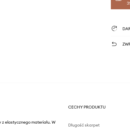
3
DA
ZWR
CECHY PRODUKTU
y z elastycznego materiału. W
Długość skarpet