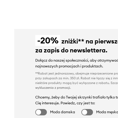
-20%
zniżki** na pierws
za zapis do newslettera.
Dołącz do naszej społeczności, aby otrzymywać
najnowszych promocjach i produktach.
**Rabat jest jednorazowy, obejmuje nieprzecenione pro
przy zakupach za min. 350 zł. Rabat nie łączy się z i
niektóre produkty mogą być wyłączone z rabatu. Szcze
wykluczenia z promocji
.
Chcemy, żeby do Twojej skrzynki trafiało tylko 
Cię interesuje. Powiedz, czy jest to:
Moda damska
Moda męsk