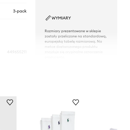
3-pack
WYMIARY
Rozmiary prezentowane w sklepie
zostały przeliczone na standardową,
europejską tabelę rozmiarową. Na
metce dostarczonego produktu
449655211
znajduje się oryginalne oznaczenie
producenta.
Tabela rozmiarów
003
biały
o Ralph Lauren