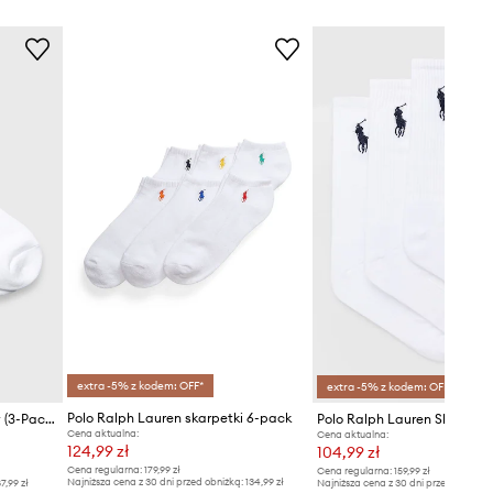
extra -5% z kodem: OFF*
extra -5% z kodem: OFF*
Polo Ralph Lauren skarpetki 6-pack
Polo Ralph Lauren - Skarpety (3-Pack) 449655220003
Cena aktualna:
Cena aktualna:
124,99 zł
104,99 zł
Cena regularna:
179,99 zł
Cena regularna:
159,99 zł
Najniższa cena z 30 dni przed obniżką:
134,99 zł
7,99 zł
Najniższa cena z 30 dni przed obniżką