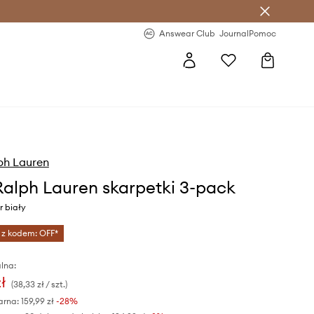
letter >
Regularne nowości >
Answear Club
Journal
Pomoc
ph Lauren
Ralph Lauren skarpetki 3-pack
r biały
 z kodem: OFF*
lna:
ł
(38,33 zł / szt.)
arna:
159,99 zł
-28%