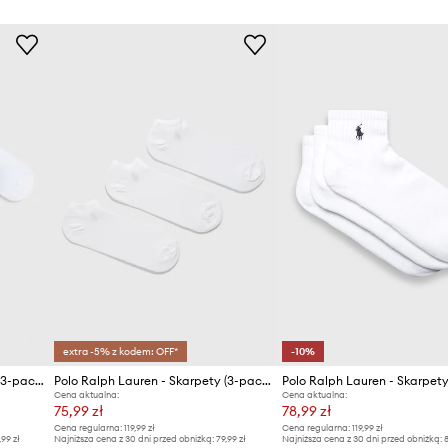
extra -5% z kodem: OFF*
-10%
Polo Ralph Lauren - Skarpety (3-pack) 449655205001
Polo Ralph Lauren - Skarpety (3-pack) 449655213002
Cena aktualna:
Cena aktualna:
75,99 zł
78,99 zł
Cena regularna:
119,99 zł
Cena regularna:
119,99 zł
,99 zł
Najniższa cena z 30 dni przed obniżką:
79,99 zł
Najniższa cena z 30 dni przed obniżką:
8