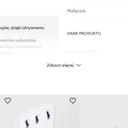
Multipack
rojów, dzięki aktywnemu
DANE PRODUKTU
lementów najbardziej
wydłuża ich żywotność.
Kod producenta
rpetek.
Zobacz więcej
Kolor producenta
Kolor
Marka
Pol
ID Produktu