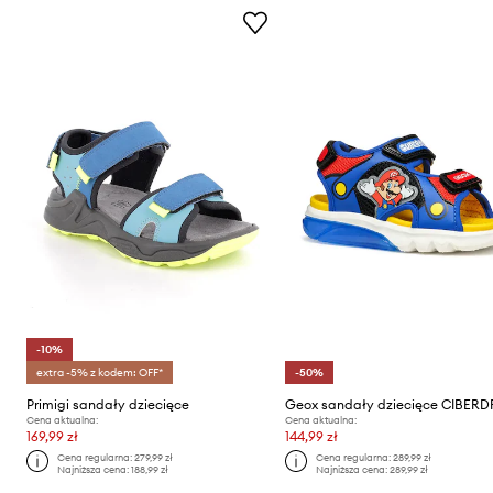
-10%
extra -5% z kodem: OFF*
-50%
Primigi sandały dziecięce
Geox sandały dziecięce CIBER
Cena aktualna:
Cena aktualna:
169,99 zł
144,99 zł
Cena regularna:
279,99 zł
Cena regularna:
289,99 zł
Najniższa cena:
188,99 zł
Najniższa cena:
289,99 zł