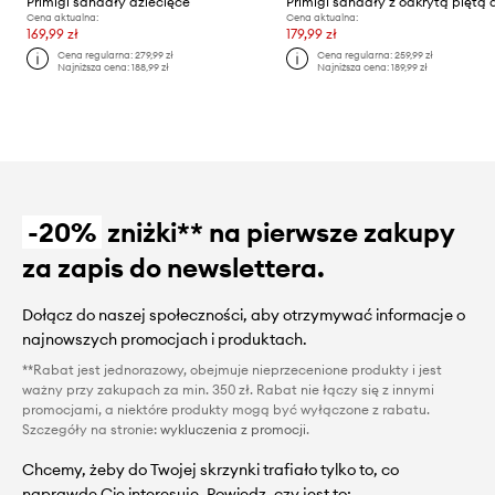
Primigi sandały dziecięce
Cena aktualna:
Cena aktualna:
169,99 zł
179,99 zł
Cena regularna:
279,99 zł
Cena regularna:
259,99 zł
Najniższa cena:
188,99 zł
Najniższa cena:
189,99 zł
-20%
zniżki** na pierwsze zakupy
za zapis do newslettera.
Dołącz do naszej społeczności, aby otrzymywać informacje o
najnowszych promocjach i produktach.
**Rabat jest jednorazowy, obejmuje nieprzecenione produkty i jest
ważny przy zakupach za min. 350 zł. Rabat nie łączy się z innymi
promocjami, a niektóre produkty mogą być wyłączone z rabatu.
Szczegóły na stronie:
wykluczenia z promocji
.
Chcemy, żeby do Twojej skrzynki trafiało tylko to, co
naprawdę Cię interesuje. Powiedz, czy jest to: