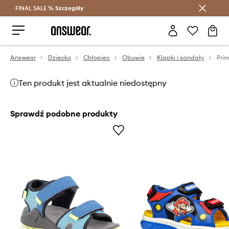
FINAL SALE %
Szczegóły
Oszczędzaj z Answear Club >
Answear
Dziecko
Chłopiec
Obuwie
Klapki i sandały
Ten produkt jest aktualnie niedostępny
Sprawdź podobne produkty