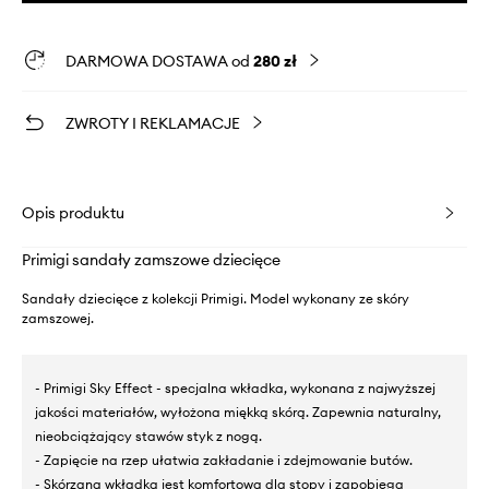
DARMOWA DOSTAWA od
280 zł
ZWROTY I REKLAMACJE
Opis produktu
Primigi sandały zamszowe dziecięce
Sandały dziecięce z kolekcji Primigi. Model wykonany ze skóry
zamszowej.
- Primigi Sky Effect - specjalna wkładka, wykonana z najwyższej
jakości materiałów, wyłożona miękką skórą. Zapewnia naturalny,
nieobciążający stawów styk z nogą.
- Zapięcie na rzep ułatwia zakładanie i zdejmowanie butów.
- Skórzana wkładka jest komfortowa dla stopy i zapobiega