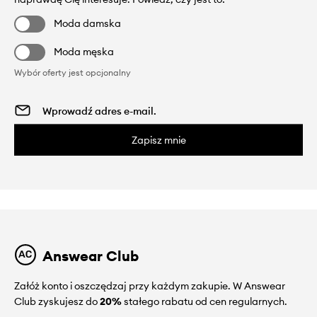
Moda damska
Moda męska
Wybór oferty jest opcjonalny
Zapisz mnie
Answear Club
Załóż konto i oszczędzaj przy każdym zakupie. W Answear
Club zyskujesz do
20%
stałego rabatu od cen regularnych.