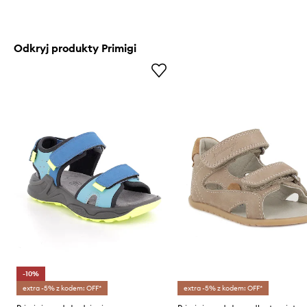
Odkryj produkty Primigi
-10%
extra -5% z kodem: OFF*
extra -5% z kodem: OFF*