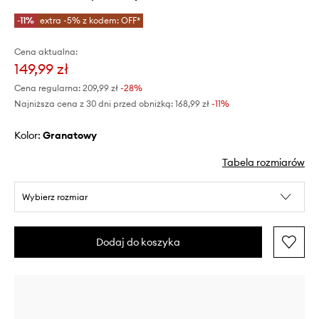
-11%
extra -5% z kodem: OFF*
Cena aktualna:
149,99 zł
Cena regularna:
209,99 zł
-28%
Najniższa cena z 30 dni przed obniżką:
168,99 zł
 -11%
Kolor:
granatowy
Tabela rozmiarów
Wybierz rozmiar
Dodaj do koszyka