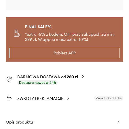
FINAL SALE%
*extra -5% z kodem: OFF przy zakupach za min.
399 zł. W appce masz extra -10%!
Pobierz APP
DARMOWA DOSTAWA od
280 zł
Dostawa nawet w 24h
ZWROTY I REKLAMACJE
Zwrot do 30 dni
Opis produktu