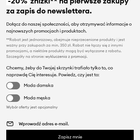
-20%
zniżki** na pierwsze zakupy
za zapis do newslettera.
Dołącz do naszej społeczności, aby otrzymywać informacje o
najnowszych promocjach i produktach.
**Rabat jest jednorazowy, obejmuje nieprzecenione produkty i jest
ważny przy zakupach za min. 350 zł. Rabat nie łączy się z innymi
promocjami, a niektóre produkty mogą być wyłączone z rabatu.
Szczegóły na stronie:
wykluczenia z promocji
.
Chcemy, żeby do Twojej skrzynki trafiało tylko to, co
naprawdę Cię interesuje. Powiedz, czy jest to:
Moda damska
Moda męska
Wybór oferty jest opcjonalny
Zapisz mnie