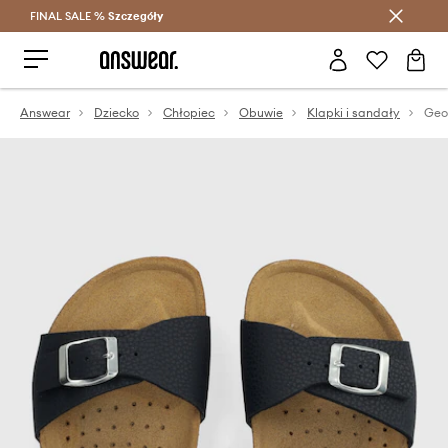
FINAL SALE %
Szczegóły
Oszczędzaj z Answear Club >
Answear
Dziecko
Chłopiec
Obuwie
Klapki i sandały
Geo