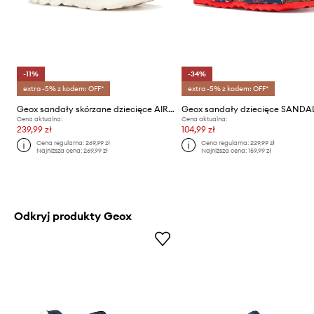
-11%
-34%
extra -5% z kodem: OFF*
extra -5% z kodem: OFF*
Geox sandały skórzane dziecięce AIRADYUM
Cena aktualna:
Cena aktualna:
239,99 zł
104,99 zł
Cena regularna:
269,99 zł
Cena regularna:
229,99 zł
Najniższa cena:
269,99 zł
Najniższa cena:
159,99 zł
Odkryj produkty Geox