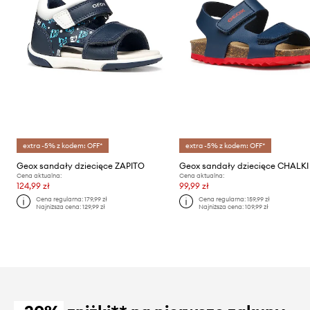
extra -5% z kodem: OFF*
extra -5% z kodem: OFF*
Geox sandały dziecięce ZAPITO
Geox sandały dziecięce CHALKI
Cena aktualna:
Cena aktualna:
124,99 zł
99,99 zł
Cena regularna:
179,99 zł
Cena regularna:
159,99 zł
Najniższa cena:
129,99 zł
Najniższa cena:
109,99 zł