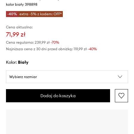
kolor biały 398898
-40%
extra -5% z kodem: OFF*
Cena aktualna:
71,99 zł
Cena regularna:
239,99 zł
-70%
Najniższa cena z 30 dni przed obniżką:
119,99 zł
 -40%
Kolor:
biały
Wybierz rozmiar
Dodaj do koszyka