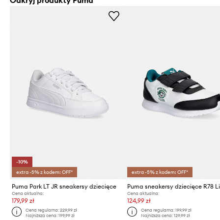
Odkryj produkty Puma
-10%
extra -5% z kodem: OFF*
extra -5% z kodem: OFF*
Puma Park LT JR sneakersy dziecięce
Cena aktualna:
Cena aktualna:
179,99 zł
124,99 zł
Cena regularna:
229,99 zł
Cena regularna:
199,99 zł
Najniższa cena:
199,99 zł
Najniższa cena:
129,99 zł