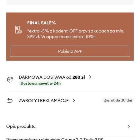
FINAL SALE%
*extra -5% z kodem: OFF przy zakupach za min.
399 zł. W appce masz extra -10%!
Pobierz APP
DARMOWA DOSTAWA od
280 zł
Dostawa nawet w 24h
ZWROTY I REKLAMACJE
Zwrot do 30 dni
Opis produktu
Puma sneakersy dziecięce Caven 2.0 Trolls 2 PS