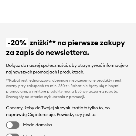
-20%
zniżki** na pierwsze zakupy
za zapis do newslettera.
Dołącz do naszej społeczności, aby otrzymywać informacje o
najnowszych promocjach i produktach.
**Rabat jest jednorazowy, obejmuje nieprzecenione produkty i jest
ważny przy zakupach za min. 350 zł. Rabat nie łączy się z innymi
promocjami, a niektóre produkty mogą być wyłączone z rabatu.
Szczegóły na stronie:
wykluczenia z promocji
.
Chcemy, żeby do Twojej skrzynki trafiało tylko to, co
naprawdę Cię interesuje. Powiedz, czy jest to:
Moda damska