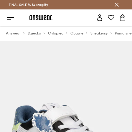
FINAL SALE %
Szczegóły
Oszczędzaj z Answear Club >
Answear
Dziecko
Chłopiec
Obuwie
Sneakersy