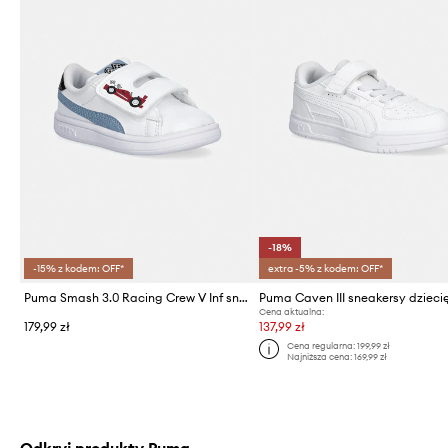
-18%
-15% z kodem: OFF*
extra -5% z kodem: OFF*
Puma Smash 3.0 Racing Crew V Inf sneakersy dziecięce
Puma Caven III sneakersy dzieci
Cena aktualna:
179,99 zł
137,99 zł
Cena regularna:
199,99 zł
Najniższa cena:
169,99 zł