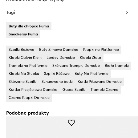
Tagi
Buty dla chłopca Puma
Sneakersy Puma
Szpilki Beżowe
Buty Zimowe Damskie
Klapki na Platformie
Klapki Calvin Klein
Lordsy Damskie
Klapki Złote
Trampki na Platformie
Skórzane Trampki Damskie
Białe trampki
Klapki Na Słupku
Szpilki Różowe
Buty Na Platformie
Skórzane Szpilki
Sznurowane botki
Kurtki Pikowane Damskie
Kurtka Przejściowa Damska
Guess Szpilki
Trampki Czarne
Czarne Klapki Damskie
Podobne produkty