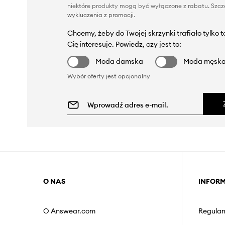
niektóre produkty mogą być wyłączone z rabatu. Szcze
wykluczenia z promocji
.
Chcemy, żeby do Twojej skrzynki trafiało tylko 
Cię interesuje. Powiedz, czy jest to:
Moda damska
Moda męsk
Wybór oferty jest opcjonalny
O NAS
INFOR
O Answear.com
Regulam