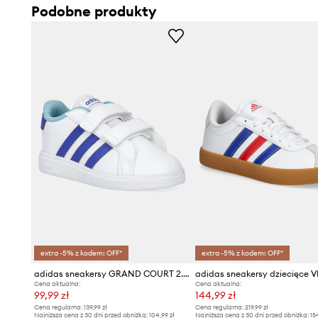
Podobne produkty
extra -5% z kodem: OFF*
extra -5% z kodem: OFF*
adidas sneakersy GRAND COURT 2.0
Cena aktualna:
Cena aktualna:
99,99 zł
144,99 zł
Cena regularna:
139,99 zł
Cena regularna:
219,99 zł
Najniższa cena z 30 dni przed obniżką:
104,99 zł
Najniższa cena z 30 dni przed obniżką:
15