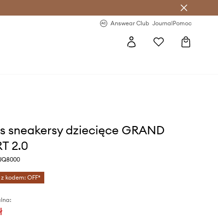
letter >
Regularne nowości >
Answear Club
Journal
Pomoc
s sneakersy dziecięce GRAND
T 2.0
 JQ8000
 z kodem: OFF*
lna:
ł