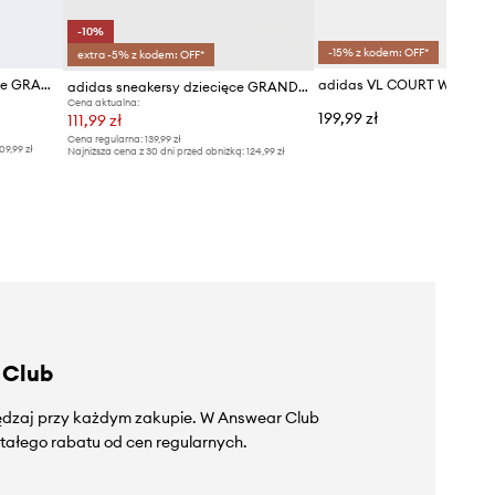
-10%
-15% z kodem: OFF*
extra -5% z kodem: OFF*
adidas sneakersy niemowlęce GRAND COURT 3.0
adidas sneakersy dziecięce GRAND COURT 2.
Cena aktualna:
199,99 zł
111,99 zł
Cena regularna:
139,99 zł
09,99 zł
Najniższa cena z 30 dni przed obniżką:
124,99 zł
 Club
zędzaj przy każdym zakupie. W Answear Club
tałego rabatu od cen regularnych.