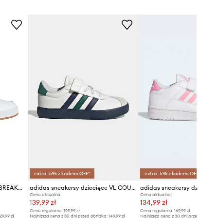
adidas
extra -5% z kodem: OFF*
extra -5% z kodem: OFF*
adidas sneakersy dziecięce BREAKNET 3.0
adidas sneakersy dziecięce VL COURT 3.0
Cena aktualna:
Cena aktualna:
139,99 zł
134,99 zł
Cena regularna:
199,99 zł
Cena regularna:
169,99 zł
29,99 zł
Najniższa cena z 30 dni przed obniżką:
149,99 zł
Najniższa cena z 30 dni przed obniżką