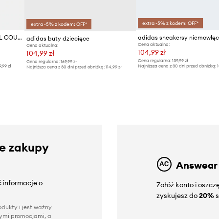
extra -5% z kodem: OFF*
extra -5% z kodem: OFF*
adidas sneakersy dziecięce VL COURT 3.0
adidas buty dziecięce
Cena aktualna:
Cena aktualna:
104,99 zł
104,99 zł
Cena regularna:
139,99 zł
Cena regularna:
169,99 zł
9,99 zł
Najniższa cena z 30 dni przed obniżką:
1
Najniższa cena z 30 dni przed obniżką:
114,99 zł
ze zakupy
Answear
 informacje o
Załóż konto i oszc
zyskujesz do
20%
s
dukty i jest ważny
nnymi promocjami, a