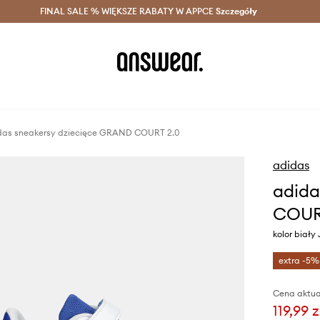
szczędzaj z Answear Club >
FINAL SALE % WIĘKSZE RABATY W APPCE
Dostawa nawet w 24h >
Szczegóły
News
das sneakersy dziecięce GRAND COURT 2.0
adidas
adida
COUR
kolor biały
extra -5%
Cena aktua
119,99 z