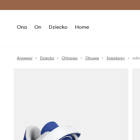
Premium Fashion Benefits >
O
Ona
On
Dziecko
Home
Answear
Dziecko
Chłopiec
Obuwie
Sneakersy
adi