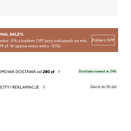
INAL SALE%
Pobierz APP
extra -5% z kodem: OFF przy zakupach za min.
99 zł. W appce masz extra -10%!
RMOWA DOSTAWA od
280 zł
Dostawa nawet w 24h
OTY I REKLAMACJE
Zwrot do 30 dni