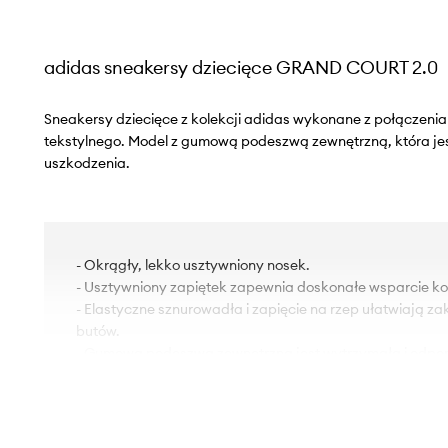
adidas sneakersy dziecięce GRAND COURT 2.0
Sneakersy dziecięce z kolekcji adidas wykonane z połączenia 
tekstylnego. Model z gumową podeszwą zewnętrzną, która je
uszkodzenia.
- Okrągły, lekko usztywniony nosek.
- Usztywniony zapiętek zapewnia doskonałe wsparcie kost
- Elastyczne sznurowadła i zapięcie na rzep ułatwiają z
butów.
- Gumowa podeszwa zewnętrzna jest wytrzymała i odpor
- Tekstylne wnętrze jest komfortowe dla stopy i ułatwia 
czystości.
- Długość wkładki wynosi: 19 cm.
- Wymiary podane dla rozmiaru: 31.