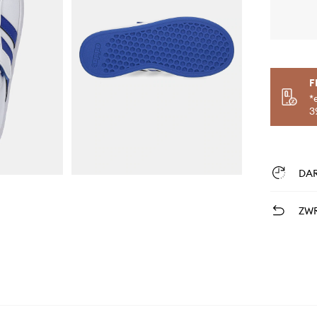
F
*
3
DA
ZWR