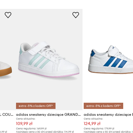
Marka
Producent
ID Produktu
extra -5% z kodem: OFF*
extra -5% z kodem: OFF*
adidas sneakersy dziecięce VL COURT 3.0
adidas sneakersy dziecięce GRAND COURT 2.0
Cena aktualna:
Cena aktualna:
109,99 zł
124,99 zł
Cena regularna:
169,99 zł
Cena regularna:
179,99 zł
4,99 zł
Najniższa cena z 30 dni przed obniżką:
114,99 zł
Najniższa cena z 30 dni przed obniżką:
1