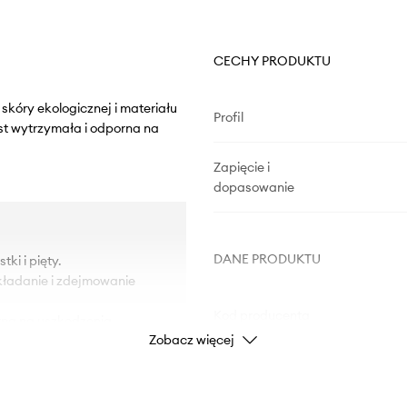
CECHY PRODUKTU
skóry ekologicznej i materiału
Profil
st wytrzymała i odporna na
Zapięcie i
dopasowanie
DANE PRODUKTU
ki i pięty.
akładanie i zdejmowanie
Kod producenta
na na uszkodzenia.
Zobacz więcej
utrzymanie obuwia w
Kolor