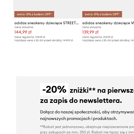
extra -5% z kodem: OFF*
extra -5% z kodem: OFF*
adidas sneakersy dziecięce STREETTALK
Cena aktualna:
Cena aktualna:
144,99 zł
139,99 zł
Cena regularna:
199,99 zł
Cena regularna:
219,99 zł
Najniższa cena z 30 dni przed obniżką:
149,99 zł
Najniższa cena z 30 dni przed obniżką:
14
-20%
zniżki** na pierws
za zapis do newslettera.
Dołącz do naszej społeczności, aby otrzymywać
najnowszych promocjach i produktach.
**Rabat jest jednorazowy, obejmuje nieprzecenione pro
przy zakupach za min. 350 zł. Rabat nie łączy się z i