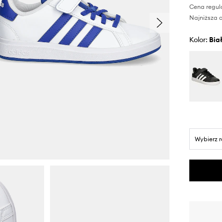
Cena regul
Najniższa c
Kolor:
bia
Wybierz 