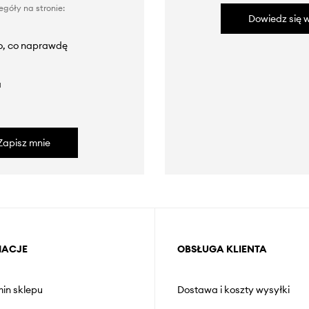
góły na stronie:
Dowiedz się w
to, co naprawdę
a
Zapisz mnie
MACJE
OBSŁUGA KLIENTA
in sklepu
Dostawa i koszty wysyłki