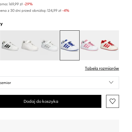
arna:
169,99 zł
-29%
ena z 30 dni przed obniżką:
124,99 zł
 -4%
ły
Tabela rozmiarów
rozmiar
Dodaj do koszyka