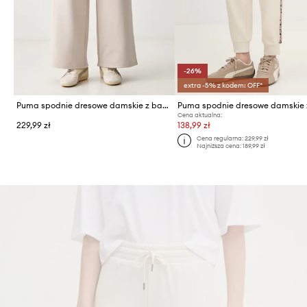
-26%
extra -5% z kodem: OFF*
Puma spodnie dresowe damskie z bawełną Essentials
Cena aktualna:
229,99 zł
138,99 zł
Cena regularna:
229,99 zł
Najniższa cena:
189,99 zł