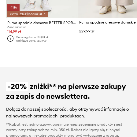
-11%
extra -5% z kodem: OFF*
Puma spodnie dresowe BETTER SPORTSWEAR
Cena aktualna:
229,99 zł
114,99 zł
Cena regularna:
269,99 zł
Najniższa cena:
129,99 zł
-20%
zniżki** na pierwsze zakupy
za zapis do newslettera.
Dołącz do naszej społeczności, aby otrzymywać informacje o
najnowszych promocjach i produktach.
**Rabat jest jednorazowy, obejmuje nieprzecenione produkty i jest
ważny przy zakupach za min. 350 zł. Rabat nie łączy się z innymi
promocjami, a niektóre produkty mogą być wyłączone z rabatu.