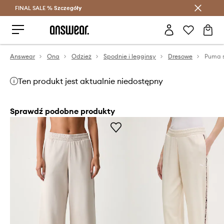
FINAL SALE %
Szczegóły
Oszczędzaj z Answear Club >
Answear
Ona
Odzież
Spodnie i legginsy
Dresowe
Puma 
Ten produkt jest aktualnie niedostępny
Sprawdź podobne produkty