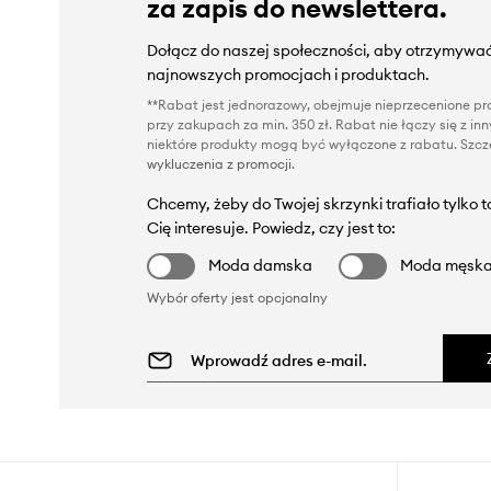
za zapis do newslettera.
Dołącz do naszej społeczności, aby otrzymywać
najnowszych promocjach i produktach.
**Rabat jest jednorazowy, obejmuje nieprzecenione pro
przy zakupach za min. 350 zł. Rabat nie łączy się z i
niektóre produkty mogą być wyłączone z rabatu. Szcze
wykluczenia z promocji
.
Chcemy, żeby do Twojej skrzynki trafiało tylko 
Cię interesuje. Powiedz, czy jest to:
Moda damska
Moda męsk
Wybór oferty jest opcjonalny