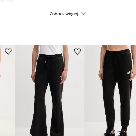
roczków.
Zobacz więcej
Kolor
Marka
Producent
ID Produktu