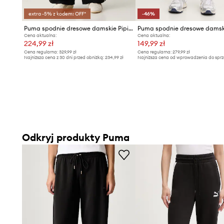
extra -5% z kodem: OFF*
-46%
Puma spodnie dresowe damskie Piping Relaxed Woven
Cena aktualna:
Cena aktualna:
224,99 zł
149,99 zł
Cena regularna:
329,99 zł
Cena regularna:
279,99 zł
Najniższa cena z 30 dni przed obniżką:
234,99 zł
Najniższa cena od wprowadzenia do sprz
279,99 zł
Odkryj produkty Puma