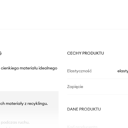
G
CECHY PRODUKTU
 cienkiego materiału idealnego
Elastyczność
elast
Zapięcie
ch materiały z recyklingu.
DANE PRODUKTU
ę podczas ruchu.
Kod producenta