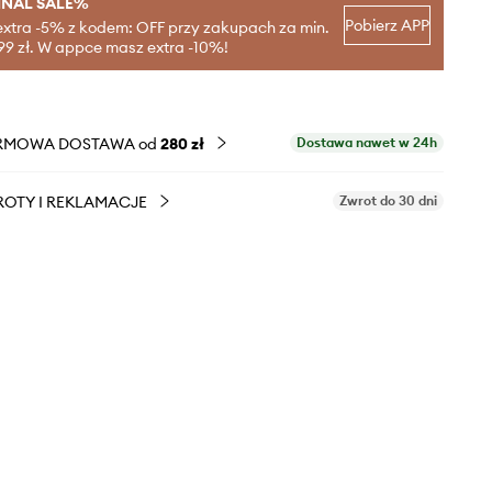
INAL SALE%
Pobierz APP
extra -5% z kodem: OFF przy zakupach za min.
99 zł. W appce masz extra -10%!
RMOWA DOSTAWA od
280 zł
Dostawa nawet w 24h
OTY I REKLAMACJE
Zwrot do 30 dni