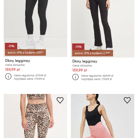
-11%
-11%
extra -5% z kodem: OFF*
extra -5% z kodem: OFF*
Dkny legginsy
Dkny legginsy
Cena aktualna:
Cena aktualna:
159,99 zł
159,99 zł
Cena regularna:
279,99 zł
Cena regularna:
329,99 zł
Najniższa cena:
179,99 zł
Najniższa cena:
179,99 zł