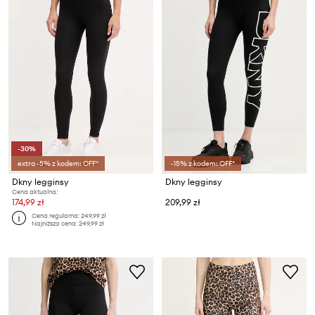
-30%
extra -5% z kodem: OFF*
-15% z kodem: OFF*
Dkny legginsy
Dkny legginsy
Cena aktualna:
174,99 zł
209,99 zł
Cena regularna:
249,99 zł
Najniższa cena:
249,99 zł