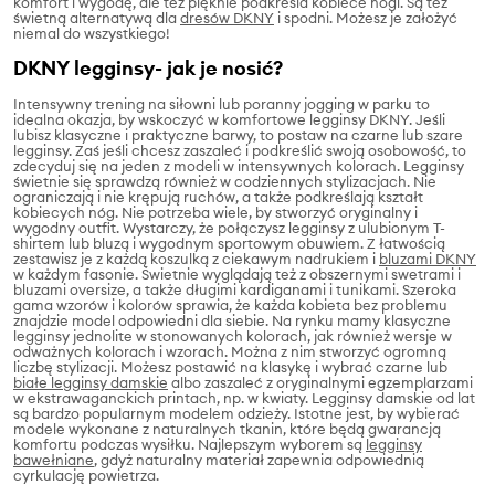
komfort i wygodę, ale też pięknie podkreśla kobiece nogi. Są też
świetną alternatywą dla
dresów DKNY
i spodni. Możesz je założyć
niemal do wszystkiego!
DKNY legginsy- jak je nosić?
Intensywny trening na siłowni lub poranny jogging w parku to
idealna okazja, by wskoczyć w komfortowe legginsy DKNY. Jeśli
lubisz klasyczne i praktyczne barwy, to postaw na czarne lub szare
legginsy. Zaś jeśli chcesz zaszaleć i podkreślić swoją osobowość, to
zdecyduj się na jeden z modeli w intensywnych kolorach. Legginsy
świetnie się sprawdzą również w codziennych stylizacjach. Nie
ograniczają i nie krępują ruchów, a także podkreślają kształt
kobiecych nóg. Nie potrzeba wiele, by stworzyć oryginalny i
wygodny outfit. Wystarczy, że połączysz legginsy z ulubionym T-
shirtem lub bluzą i wygodnym sportowym obuwiem. Z łatwością
zestawisz je z każdą koszulką z ciekawym nadrukiem i
bluzami DKNY
w każdym fasonie. Świetnie wyglądają też z obszernymi swetrami i
bluzami oversize, a także długimi kardiganami i tunikami. Szeroka
gama wzorów i kolorów sprawia, że każda kobieta bez problemu
znajdzie model odpowiedni dla siebie. Na rynku mamy klasyczne
legginsy jednolite w stonowanych kolorach, jak również wersje w
odważnych kolorach i wzorach. Można z nim stworzyć ogromną
liczbę stylizacji. Możesz postawić na klasykę i wybrać czarne lub
białe legginsy damskie
albo zaszaleć z oryginalnymi egzemplarzami
w ekstrawaganckich printach, np. w kwiaty. Legginsy damskie od lat
są bardzo popularnym modelem odzieży. Istotne jest, by wybierać
modele wykonane z naturalnych tkanin, które będą gwarancją
komfortu podczas wysiłku. Najlepszym wyborem są
legginsy
bawełniane
, gdyż naturalny materiał zapewnia odpowiednią
cyrkulację powietrza.