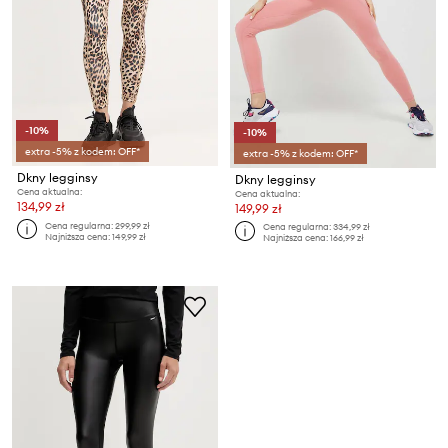
-10%
-10%
extra -5% z kodem: OFF*
extra -5% z kodem: OFF*
Dkny legginsy
Dkny legginsy
Cena aktualna:
Cena aktualna:
134,99 zł
149,99 zł
Cena regularna:
299,99 zł
Cena regularna:
334,99 zł
Najniższa cena:
149,99 zł
Najniższa cena:
166,99 zł