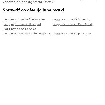
Zapoznaj się z naszą ofertą już dziś!
Sprawdź co oferują inne marki
Legginsy damskie The Kooples
Legginsy damskie Superdry
Legginsy damskie Desigual
Legginsy damskie Plein Sport
Legginsy damskie Asics
Legginsy damskie adidas originals
Legginsy damskie p.e nation