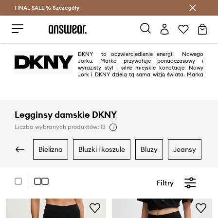
FINAL SALE %
Szczegóły
Oszczędzaj z Answear Club >
DKNY to odzwierciedlenie energii Nowego
Jorku. Marka przywołuje ponadczasowy i
wyrazisty styl i silne miejskie konotacje. Nowy
Jork i DKNY dzielą tą sama wizję świata. Marka
łączy w sobie współczene formy i kolory z redefinicją klasycznego smaku.
Kolekcje podkreślają miejską energię, a także wyrafinowany i nowoczesny
styl życia.
Legginsy damskie DKNY
Liczba wybranych produktów: 13
bielizna
bluzki i koszule
bluzy
jeansy
Filtry