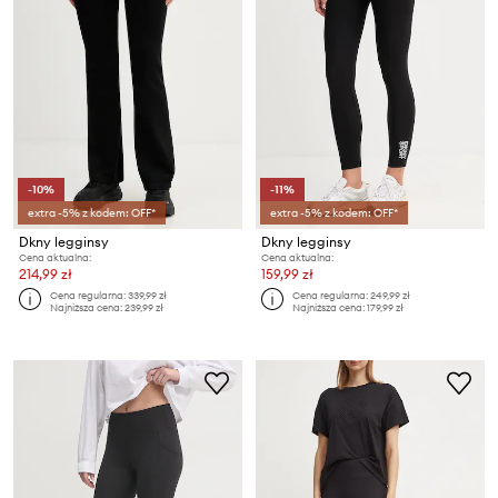
-10%
-11%
extra -5% z kodem: OFF*
extra -5% z kodem: OFF*
Dkny legginsy
Dkny legginsy
Cena aktualna:
Cena aktualna:
214,99 zł
159,99 zł
Cena regularna:
339,99 zł
Cena regularna:
249,99 zł
Najniższa cena:
239,99 zł
Najniższa cena:
179,99 zł