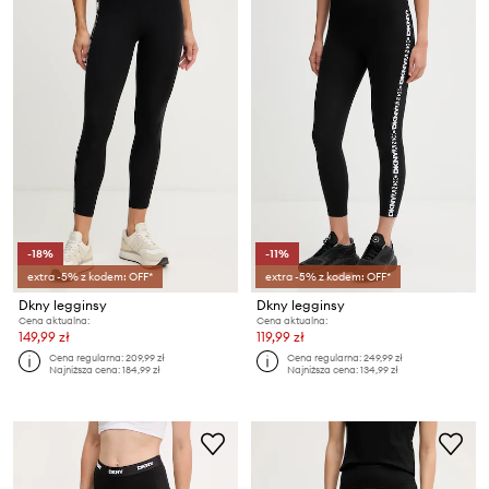
-18%
-11%
extra -5% z kodem: OFF*
extra -5% z kodem: OFF*
Dkny legginsy
Dkny legginsy
Cena aktualna:
Cena aktualna:
149,99 zł
119,99 zł
Cena regularna:
209,99 zł
Cena regularna:
249,99 zł
Najniższa cena:
184,99 zł
Najniższa cena:
134,99 zł