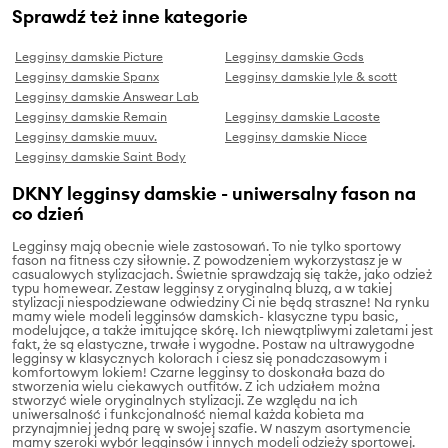
Sprawdź też inne kategorie
Legginsy damskie Picture
Legginsy damskie Gcds
Legginsy damskie Spanx
Legginsy damskie lyle & scott
Legginsy damskie Answear Lab
Legginsy damskie Remain
Legginsy damskie Lacoste
Legginsy damskie muuv.
Legginsy damskie Nicce
Legginsy damskie Saint Body
DKNY legginsy damskie - uniwersalny fason na
co dzień
Legginsy mają obecnie wiele zastosowań. To nie tylko sportowy
fason na fitness czy siłownie. Z powodzeniem wykorzystasz je w
casualowych stylizacjach. Świetnie sprawdzają się także, jako odzież
typu homewear. Zestaw legginsy z oryginalną bluzą, a w takiej
stylizacji niespodziewane odwiedziny Ci nie będą straszne! Na rynku
mamy wiele modeli legginsów damskich- klasyczne typu basic,
modelujące, a także imitujące skórę. Ich niewątpliwymi zaletami jest
fakt, że są elastyczne, trwałe i wygodne. Postaw na ultrawygodne
legginsy w klasycznych kolorach i ciesz się ponadczasowym i
komfortowym lokiem! Czarne legginsy to doskonała baza do
stworzenia wielu ciekawych outfitów. Z ich udziałem można
stworzyć wiele oryginalnych stylizacji. Ze względu na ich
uniwersalność i funkcjonalność niemal każda kobieta ma
przynajmniej jedną parę w swojej szafie. W naszym asortymencie
mamy szeroki wybór legginsów i innych modeli odzieży sportowej.