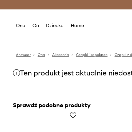
Premium Fashion Benefits >
O
Ona
On
Dziecko
Home
Answear
Ona
Akcesoria
Czapki i kapelusze
Czapki z 
Ten produkt jest aktualnie niedo
Sprawdź podobne produkty