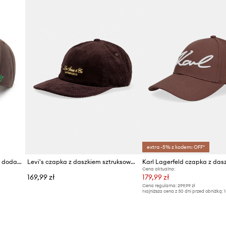
extra -5% z kodem: OFF*
47 brand czapka z daszkiem z dodatkiem wełny MLB New York Yankees
Levi's czapka z daszkiem sztruksowa LAKESHORE
Cena aktualna:
169,99 zł
179,99 zł
Cena regularna:
299,99 zł
Najniższa cena z 30 dni przed obniżką:
1