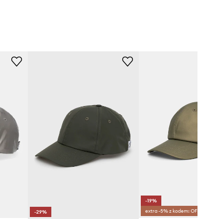
-19%
extra -5% z kodem: OFF*
-29%