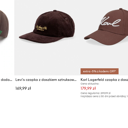
extra -5% z kodem: OFF*
47 brand czapka z daszkiem z dodatkiem wełny MLB New York Yankees
Levi's czapka z daszkiem sztruksowa LAKESHORE
Cena aktualna:
169,99 zł
179,99 zł
Cena regularna:
299,99 zł
Najniższa cena z 30 dni przed obniżką:
1