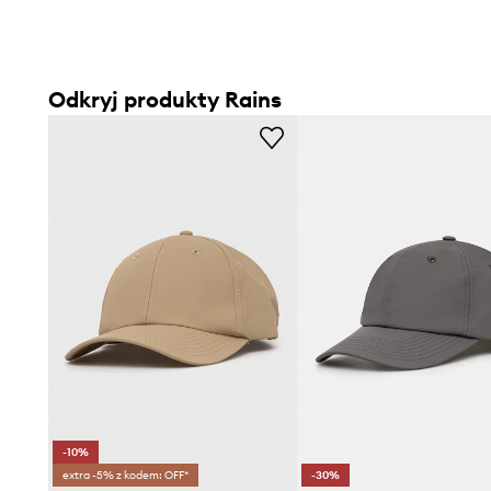
Odkryj produkty Rains
-10%
extra -5% z kodem: OFF*
-30%