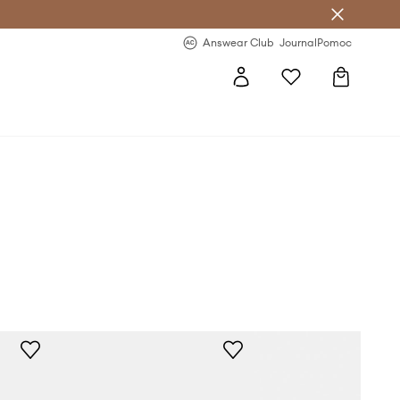
letter >
Regularne nowości >
Answear Club
Journal
Pomoc