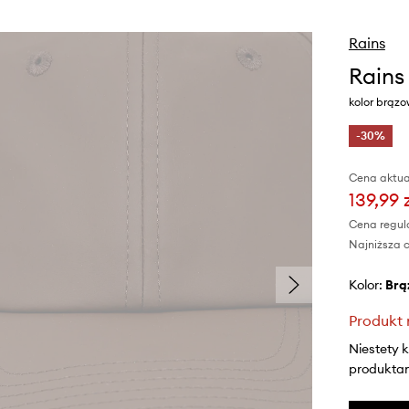
Rains
Rains
kolor brąz
-30%
Cena aktua
139,99 
Cena regul
Najniższa c
Kolor:
br
Produkt 
Niestety 
produktami