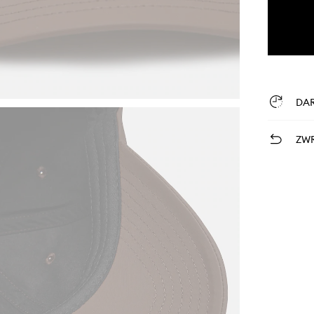
DA
ZWR