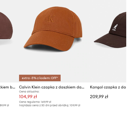
extra -5% z kodem: OFF*
Karl Lagerfeld czapka z daszkiem bawełniana K/SIGNATURE
Calvin Klein czapka z daszkiem damska bawełniana
Cena aktualna:
104,99 zł
209,99 zł
Cena regularna:
169,99 zł
89,99 zł
Najniższa cena z 30 dni przed obniżką:
109,99 zł