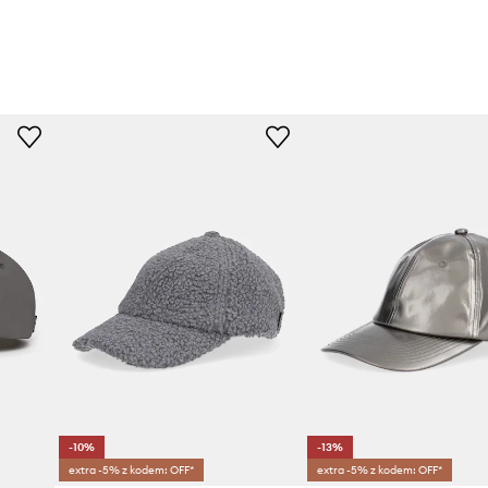
-10%
-13%
extra -5% z kodem: OFF*
extra -5% z kodem: OFF*