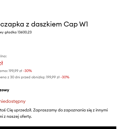
 czapka z daszkiem Cap W1
owy gładka 13600.23
lna:
zł
arna:
199,99 zł
-30%
ena z 30 dni przed obniżką:
199,99 zł
 -30%
ązowy
niedostępny
ktoś Cię uprzedził. Zapraszamy do zapoznania się z innymi
 z naszej oferty.