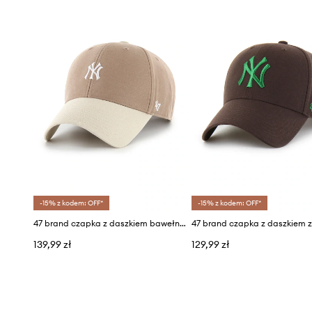
-15% z kodem: OFF*
-15% z kodem: OFF*
47 brand czapka z daszkiem bawełniana MLB New York Yankees
139,99 zł
129,99 zł