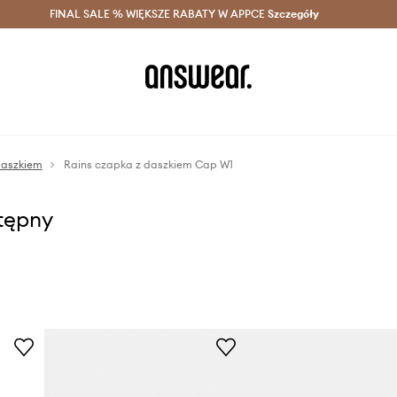
szczędzaj z Answear Club >
FINAL SALE % WIĘKSZE RABATY W APPCE
Dostawa nawet w 24h >
Szczegóły
News
daszkiem
Rains czapka z daszkiem Cap W1
stępny