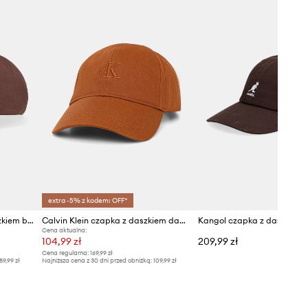
extra -5% z kodem: OFF*
Karl Lagerfeld czapka z daszkiem bawełniana K/SIGNATURE
Calvin Klein czapka z daszkiem damska bawełniana
Cena aktualna:
104,99 zł
209,99 zł
Cena regularna:
169,99 zł
89,99 zł
Najniższa cena z 30 dni przed obniżką:
109,99 zł