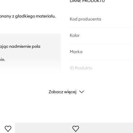
DANE PRODUKTU
onany z gładkiego materiału.
Kod producenta
Kolor
zając nadmiernie pola
Marka
ie.
ID Produktu
Zobacz więcej