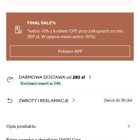
FINAL SALE%
*extra -5% z kodem: OFF przy zakupach za min.
399 zł. W appce masz extra -10%!
Pobierz APP
DARMOWA DOSTAWA od
280 zł
Dostawa nawet w 24h
ZWROTY I REKLAMACJE
Zwrot do 30 dni
Opis produktu
Rains czapka z daszkiem 13600 Cap