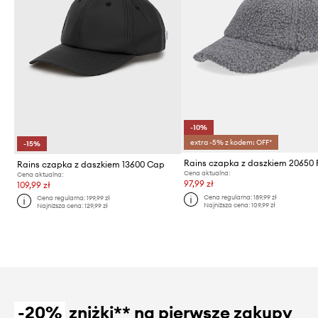
-10%
extra -5% z kodem: OFF*
-15%
Rains czapka z daszkiem 13600 Cap
Cena aktualna:
Cena aktualna:
97,99 zł
109,99 zł
Cena regularna:
189,99 zł
Cena regularna:
199,99 zł
Najniższa cena:
109,99 zł
Najniższa cena:
129,99 zł
-20%
zniżki** na pierwsze zakupy