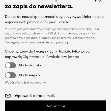
za zapis do newslettera.
Dołącz do naszej społeczności, aby otrzymywać informacje o
najnowszych promocjach i produktach.
**Rabat jest jednorazowy, obejmuje nieprzecenione produkty i jest
ważny przy zakupach za min. 350 zł. Rabat nie łączy się z innymi
promocjami, a niektóre produkty mogą być wyłączone z rabatu.
Szczegóły na stronie:
wykluczenia z promocji
.
Chcemy, żeby do Twojej skrzynki trafiało tylko to, co
naprawdę Cię interesuje. Powiedz, czy jest to:
Moda damska
Moda męska
Wybór oferty jest opcjonalny
Zapisz mnie