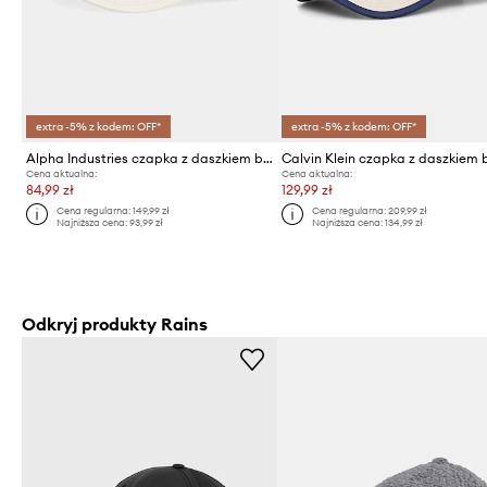
extra -5% z kodem: OFF*
extra -5% z kodem: OFF*
Alpha Industries czapka z daszkiem bawełniana Crew Camo Cap
Cena aktualna:
Cena aktualna:
84,99 zł
129,99 zł
Cena regularna:
149,99 zł
Cena regularna:
209,99 zł
Najniższa cena:
93,99 zł
Najniższa cena:
134,99 zł
Odkryj produkty Rains