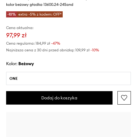
kolor beżowy gładka 13600.24-24Sand
-10%
extra -5% z kodem: OFF*
Cena aktualna:
97,99 zł
Cena regularna:
184,99 zł
-47%
Najniższa cena z 30 dni przed obniżką:
109,99 zł
 -10%
Kolor:
beżowy
ONE
Dodaj do koszyka