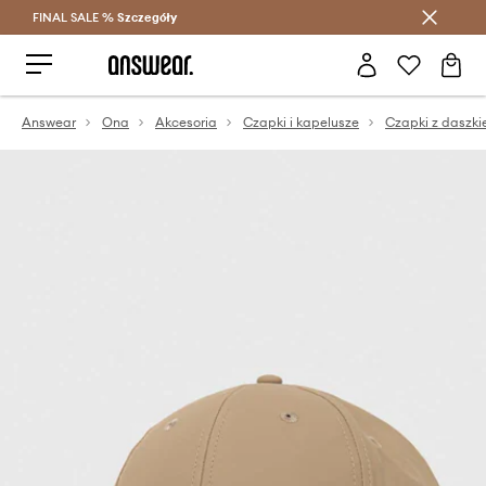
FINAL SALE %
Szczegóły
Oszczędzaj z Answear Club >
Answear
Ona
Akcesoria
Czapki i kapelusze
Czapki z daszk