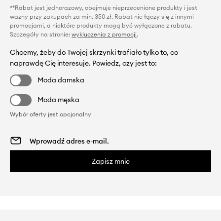
**Rabat jest jednorazowy, obejmuje nieprzecenione produkty i jest
ważny przy zakupach za min. 350 zł. Rabat nie łączy się z innymi
promocjami, a niektóre produkty mogą być wyłączone z rabatu.
Szczegóły na stronie:
wykluczenia z promocji
.
Chcemy, żeby do Twojej skrzynki trafiało tylko to, co
naprawdę Cię interesuje. Powiedz, czy jest to:
Moda damska
Moda męska
Wybór oferty jest opcjonalny
Zapisz mnie