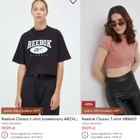
-50%
extra -5% z kodem: OFF*
extra -5% z kodem: OFF*
Reebok Classic t-shirt bawełniany ARCHIVE ESSENTIALS
Reebok Classic T-shirt HB8653
Cena aktualna:
Cena aktualna:
99,99 zł
59,99 zł
Cena regularna:
159,99 zł
Cena regularna:
119,99 zł
Najniższa cena:
104,99 zł
Najniższa cena:
119,99 zł