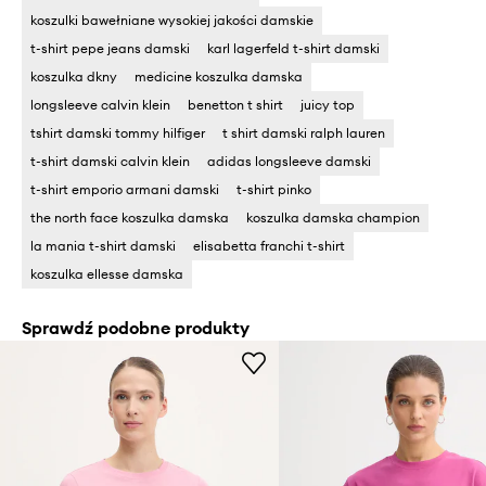
koszulki bawełniane wysokiej jakości damskie
t-shirt pepe jeans damski
karl lagerfeld t-shirt damski
koszulka dkny
medicine koszulka damska
longsleeve calvin klein
benetton t shirt
juicy top
tshirt damski tommy hilfiger
t shirt damski ralph lauren
t-shirt damski calvin klein
adidas longsleeve damski
t-shirt emporio armani damski
t-shirt pinko
the north face koszulka damska
koszulka damska champion
la mania t-shirt damski
elisabetta franchi t-shirt
koszulka ellesse damska
Sprawdź podobne produkty