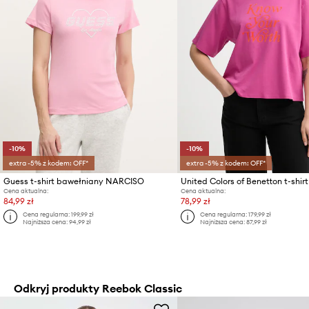
-10%
-10%
extra -5% z kodem: OFF*
extra -5% z kodem: OFF*
Guess t-shirt bawełniany NARCISO
Cena aktualna:
Cena aktualna:
84,99 zł
78,99 zł
Cena regularna:
199,99 zł
Cena regularna:
179,99 zł
Najniższa cena:
94,99 zł
Najniższa cena:
87,99 zł
Odkryj produkty Reebok Classic