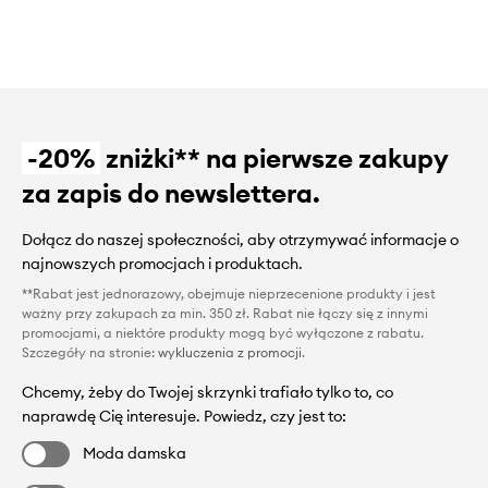
-20%
zniżki** na pierwsze zakupy
za zapis do newslettera.
Dołącz do naszej społeczności, aby otrzymywać informacje o
najnowszych promocjach i produktach.
**Rabat jest jednorazowy, obejmuje nieprzecenione produkty i jest
ważny przy zakupach za min. 350 zł. Rabat nie łączy się z innymi
promocjami, a niektóre produkty mogą być wyłączone z rabatu.
Szczegóły na stronie:
wykluczenia z promocji
.
Chcemy, żeby do Twojej skrzynki trafiało tylko to, co
naprawdę Cię interesuje. Powiedz, czy jest to:
Moda damska