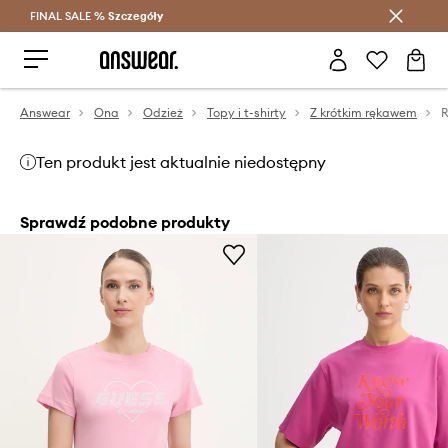
FINAL SALE %
Szczegóły
Oszczędzaj z Answear Club >
Answear
Ona
Odzież
Topy i t-shirty
Z krótkim rękawem
R
Ten produkt jest aktualnie niedostępny
Sprawdź podobne produkty