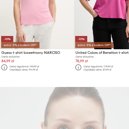
-10%
-10%
extra -5% z kodem: OFF*
extra -5% z kodem: OFF*
Guess t-shirt bawełniany NARCISO
Cena aktualna:
Cena aktualna:
84,99 zł
78,99 zł
Cena regularna:
199,99 zł
Cena regularna:
179,99 zł
Najniższa cena:
94,99 zł
Najniższa cena:
87,99 zł