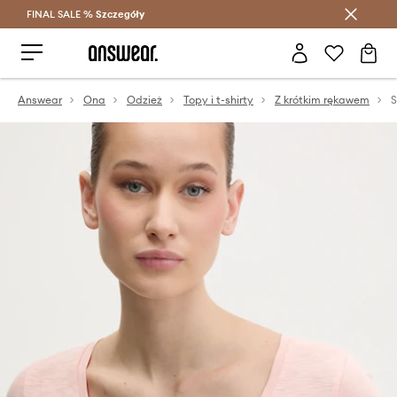
FINAL SALE %
Szczegóły
Oszczędzaj z Answear Club >
Answear
Ona
Odzież
Topy i t-shirty
Z krótkim rękawem
S