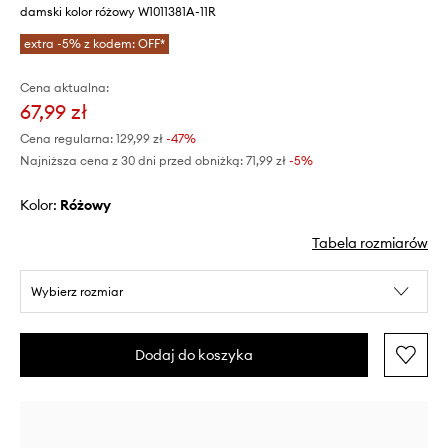
damski kolor różowy W1011381A-11R
extra -5% z kodem: OFF*
Cena aktualna:
67,99 zł
Cena regularna:
129,99 zł
-47%
Najniższa cena z 30 dni przed obniżką:
71,99 zł
 -5%
Kolor:
różowy
Tabela rozmiarów
Wybierz rozmiar
Dodaj do koszyka