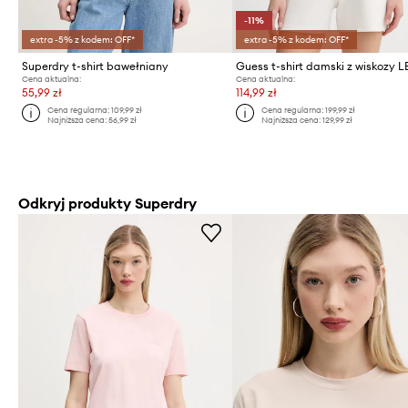
-11%
extra -5% z kodem: OFF*
extra -5% z kodem: OFF*
Superdry t-shirt bawełniany
Guess t-shirt damski z wiskozy
Cena aktualna:
Cena aktualna:
55,99 zł
114,99 zł
Cena regularna:
109,99 zł
Cena regularna:
199,99 zł
Najniższa cena:
56,99 zł
Najniższa cena:
129,99 zł
Odkryj produkty Superdry