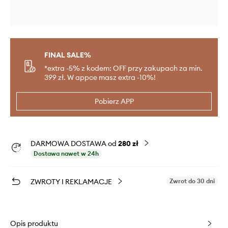
FINAL SALE%
*extra -5% z kodem: OFF przy zakupach za min.
399 zł. W appce masz extra -10%!
Pobierz APP
DARMOWA DOSTAWA od
280 zł
Dostawa nawet w 24h
ZWROTY I REKLAMACJE
Zwrot do 30 dni
Opis produktu