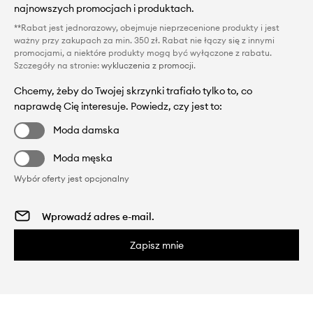
najnowszych promocjach i produktach.
**Rabat jest jednorazowy, obejmuje nieprzecenione produkty i jest
ważny przy zakupach za min. 350 zł. Rabat nie łączy się z innymi
promocjami, a niektóre produkty mogą być wyłączone z rabatu.
Szczegóły na stronie:
wykluczenia z promocji
.
Chcemy, żeby do Twojej skrzynki trafiało tylko to, co
naprawdę Cię interesuje. Powiedz, czy jest to:
Moda damska
Moda męska
Wybór oferty jest opcjonalny
Zapisz mnie