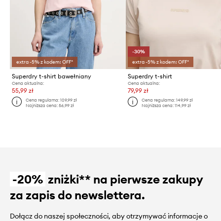
-30%
extra -5% z kodem: OFF*
extra -5% z kodem: OFF*
Superdry t-shirt bawełniany
Superdry t-shirt
Cena aktualna:
Cena aktualna:
55,99 zł
79,99 zł
Cena regularna:
109,99 zł
Cena regularna:
149,99 zł
Najniższa cena:
56,99 zł
Najniższa cena:
114,99 zł
-20%
zniżki** na pierwsze zakupy
za zapis do newslettera.
Dołącz do naszej społeczności, aby otrzymywać informacje o