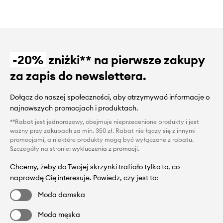
-20%
zniżki** na pierwsze zakupy
za zapis do newslettera.
Dołącz do naszej społeczności, aby otrzymywać informacje o
najnowszych promocjach i produktach.
**Rabat jest jednorazowy, obejmuje nieprzecenione produkty i jest
ważny przy zakupach za min. 350 zł. Rabat nie łączy się z innymi
promocjami, a niektóre produkty mogą być wyłączone z rabatu.
Szczegóły na stronie:
wykluczenia z promocji
.
Chcemy, żeby do Twojej skrzynki trafiało tylko to, co
naprawdę Cię interesuje. Powiedz, czy jest to:
Moda damska
Moda męska