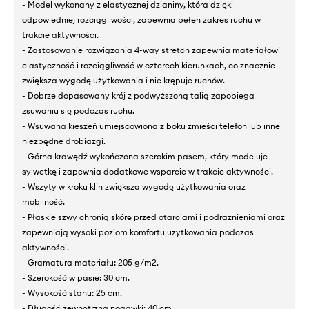
- Model wykonany z elastycznej dzianiny, która dzięki
odpowiedniej rozciągliwości, zapewnia pełen zakres ruchu w
trakcie aktywności.
- Zastosowanie rozwiązania 4-way stretch zapewnia materiałowi
elastyczność i rozciągliwość w czterech kierunkach, co znacznie
zwiększa wygodę użytkowania i nie krępuje ruchów.
- Dobrze dopasowany krój z podwyższoną talią zapobiega
zsuwaniu się podczas ruchu.
- Wsuwana kieszeń umiejscowiona z boku zmieści telefon lub inne
niezbędne drobiazgi.
- Górna krawędź wykończona szerokim pasem, który modeluje
sylwetkę i zapewnia dodatkowe wsparcie w trakcie aktywności.
- Wszyty w kroku klin zwiększa wygodę użytkowania oraz
mobilność.
- Płaskie szwy chronią skórę przed otarciami i podrażnieniami oraz
zapewniają wysoki poziom komfortu użytkowania podczas
aktywności.
- Gramatura materiału: 205 g/m2.
- Szerokość w pasie: 30 cm.
- Wysokość stanu: 25 cm.
- Długość zewnętrzna nogawki: 40 cm.