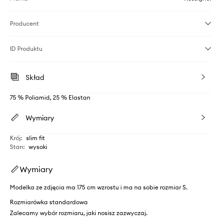
Producent
ID Produktu
Skład
75 % Poliamid, 25 % Elastan
Wymiary
Krój
:
slim fit
Stan
:
wysoki
Wymiary
Modelka ze zdjęcia ma 175 cm wzrostu i ma na sobie rozmiar S.
Rozmiarówka standardowa
Zalecamy wybór rozmiaru, jaki nosisz zazwyczaj.