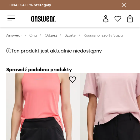
FINAL SALE %
Szczegóły
Oszczędzaj z Answear Club >
Answear
Ona
Odzież
Szorty
Rossignol szorty Sapa
Ten produkt jest aktualnie niedostępny
Sprawdź podobne produkty