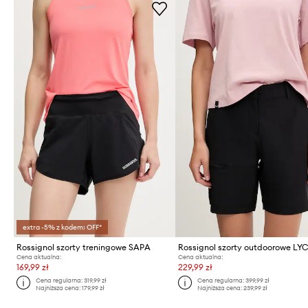
extra -5% z kodem: OFF*
Rossignol szorty treningowe SAPA
Rossignol szorty outdoorowe LY
Cena aktualna:
Cena aktualna:
169,99 zł
229,99 zł
Cena regularna:
319,99 zł
Cena regularna:
399,99 zł
Najniższa cena:
179,99 zł
Najniższa cena:
239,99 zł