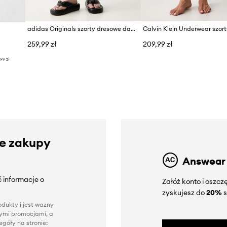
adidas Originals szorty dresowe damskie z bawełną SST 2.0
259,99 zł
209,99 zł
,99 zł
ze zakupy
Answear
 informacje o
Załóż konto i oszc
zyskujesz do
20%
s
dukty i jest ważny
nnymi promocjami, a
góły na stronie: