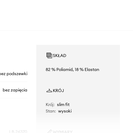
SKŁAD
82 % Poliamid, 18 % Elastan
bez podszewki
bez zapięcia
KRÓJ
Krój
:
slim fit
Stan
:
wysoki
LB.26370
WYMIARY