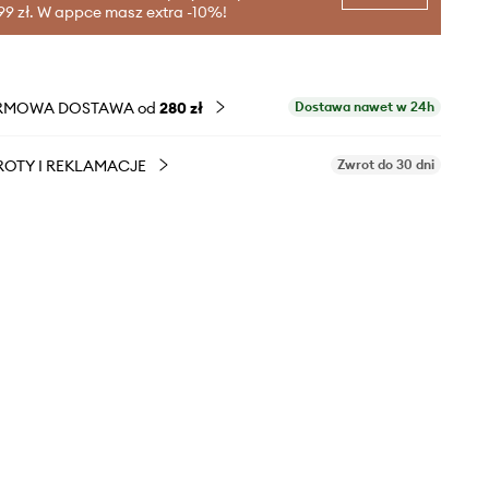
99 zł. W appce masz extra -10%!
RMOWA DOSTAWA od
280 zł
Dostawa nawet w 24h
OTY I REKLAMACJE
Zwrot do 30 dni