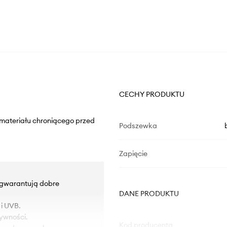
CECHY PRODUKTU
 materiału chroniącego przed
Podszewka
Zapięcie
e gwarantują dobre
DANE PRODUKTU
i UVB.
ywności.
Kod producenta