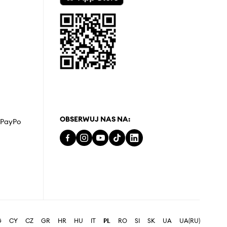
OBSERWUJ NAS NA:
z PayPo
G
CY
CZ
GR
HR
HU
IT
PL
RO
SI
SK
UA
UA(RU)