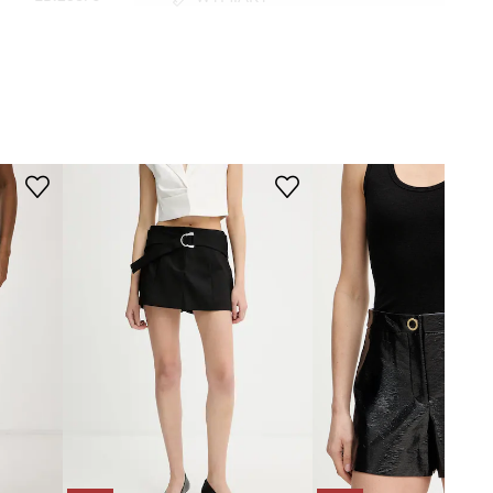
Modelka ze zdjęcia ma 175 cm
czarny
wzrostu i ma na sobie rozmiar S.
Tabela rozmiarów
Labellamafia