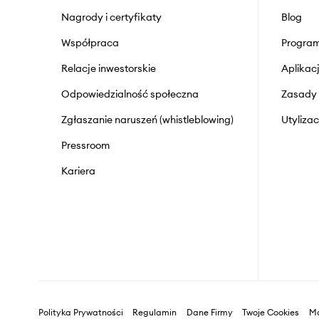
Nagrody i certyfikaty
Blog
Współpraca
Program
Relacje inwestorskie
Aplika
Odpowiedzialność społeczna
Zasady 
Zgłaszanie naruszeń (whistleblowing)
Utyliza
Pressroom
Kariera
Polityka Prywatności
Regulamin
Dane Firmy
Twoje Cookies
Ma