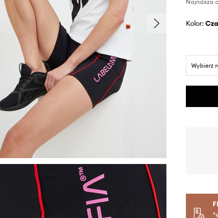
Najniższa c
Kolor:
cz
Wybierz 
F
*