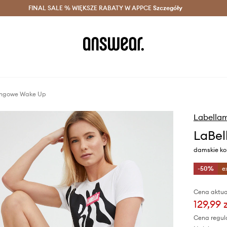
szczędzaj z Answear Club >
FINAL SALE % WIĘKSZE RABATY W APPCE
Dostawa nawet w 24h >
Szczegóły
News
ningowe Wake Up
Labella
LaBel
damskie kol
-50%
e
Cena aktua
129,99 
Cena regul