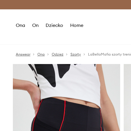
Premium Fashion Benefits >
O
Ona
On
Dziecko
Home
Answear
Ona
Odzież
Szorty
LaBellaMafia szorty tre