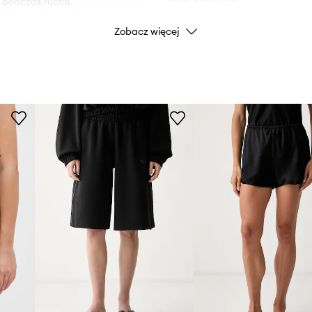
ę podczas ruchu.
lub inne akcesoria
Zobacz więcej
Kolor
 mobilność.
niami oraz zapewniają
Marka
i.
ID Produktu