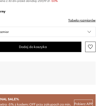
ena z 30 dni przed obniżką:
259,99 zł
 -50%
arny
Tabela rozmiarów
rozmiar
Dodaj do koszyka
INAL SALE%
Pobierz APP
extra -5% z kodem: OFF przy zakupach za min.