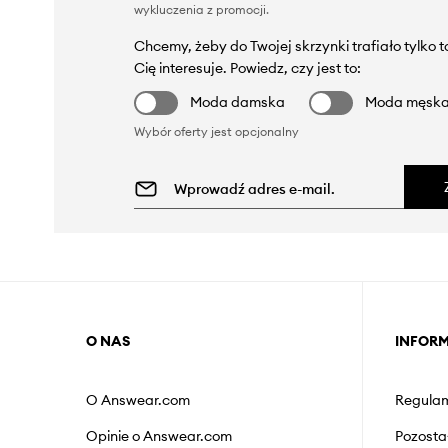
wykluczenia z promocji
.
Chcemy, żeby do Twojej skrzynki trafiało tylko 
Cię interesuje. Powiedz, czy jest to:
Moda damska
Moda męsk
Wybór oferty jest opcjonalny
O NAS
INFOR
O Answear.com
Regulam
Opinie o Answear.com
Pozosta