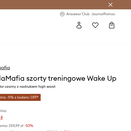
letter >
Regularne nowości >
Answear Club
Journal
Pomoc
mafia
laMafia szorty treningowe Wake Up
or czarny z nadrukiem high waist
xtra -5% z kodem: OFF*
lna:
zł
arna:
259,99 zł
-50%