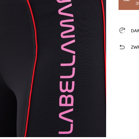
3
DA
ZWR