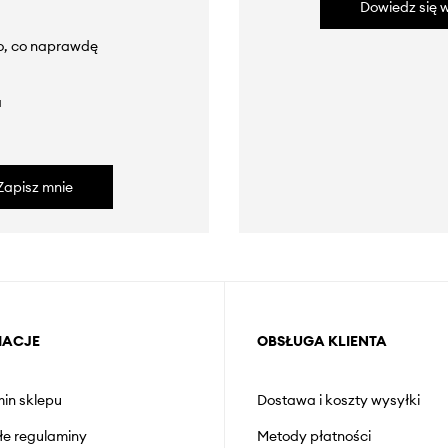
Dowiedz się w
to, co naprawdę
a
Zapisz mnie
MACJE
OBSŁUGA KLIENTA
in sklepu
Dostawa i koszty wysyłki
łe regulaminy
Metody płatności