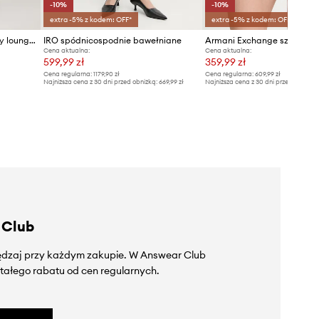
-10%
-10%
extra -5% z kodem: OFF*
extra -5% z kodem: OFF*
Calvin Klein Underwear szorty lounge damskie
IRO spódnicospodnie bawełniane
Armani Exchange szorty
Cena aktualna:
Cena aktualna:
599,99 zł
359,99 zł
Cena regularna:
1179,90 zł
Cena regularna:
609,99 zł
Najniższa cena z 30 dni przed obniżką:
669,99 zł
Najniższa cena z 30 dni przed obniżką
 Club
zędzaj przy każdym zakupie. W Answear Club
tałego rabatu od cen regularnych.