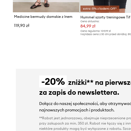
extra -5% z kodem: OFF*
Medicine bermudy damskie z lnem
Hummel szorty treningowe Tif
Cena aktualna:
119,90 zł
84,99 zł
Cena regularna:
109,99 zł
Najniższa cena z 30 dni przed obniżką:
89
-20%
zniżki** na pierws
za zapis do newslettera.
Dołącz do naszej społeczności, aby otrzymywać
najnowszych promocjach i produktach.
**Rabat jest jednorazowy, obejmuje nieprzecenione pro
przy zakupach za min. 350 zł. Rabat nie łączy się z i
niektóre produkty mogą być wyłączone z rabatu. Szcze