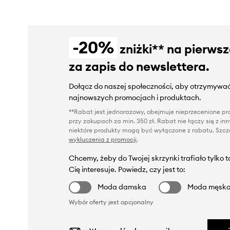
-20%
zniżki** na pierws
za zapis do newslettera.
Dołącz do naszej społeczności, aby otrzymywać
najnowszych promocjach i produktach.
**Rabat jest jednorazowy, obejmuje nieprzecenione pro
przy zakupach za min. 350 zł. Rabat nie łączy się z i
niektóre produkty mogą być wyłączone z rabatu. Szcze
wykluczenia z promocji
.
Chcemy, żeby do Twojej skrzynki trafiało tylko 
Cię interesuje. Powiedz, czy jest to:
Moda damska
Moda męsk
Wybór oferty jest opcjonalny