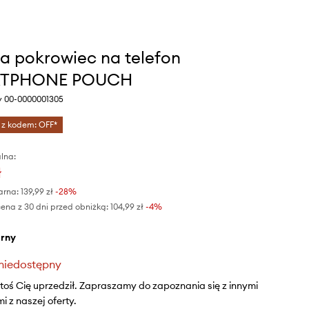
a pokrowiec na telefon
TPHONE POUCH
ny 00-0000001305
 z kodem: OFF*
lna:
ł
arna:
139,99 zł
-28%
ena z 30 dni przed obniżką:
104,99 zł
 -4%
arny
niedostępny
ktoś Cię uprzedził. Zapraszamy do zapoznania się z innymi
 z naszej oferty.