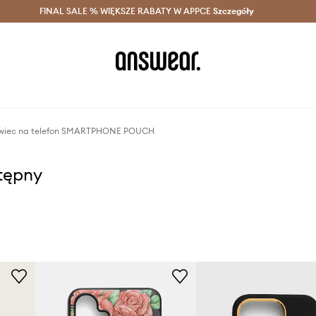
szczędzaj z Answear Club >
FINAL SALE % WIĘKSZE RABATY W APPCE
Dostawa nawet w 24h >
Szczegóły
News
owiec na telefon SMARTPHONE POUCH
stępny