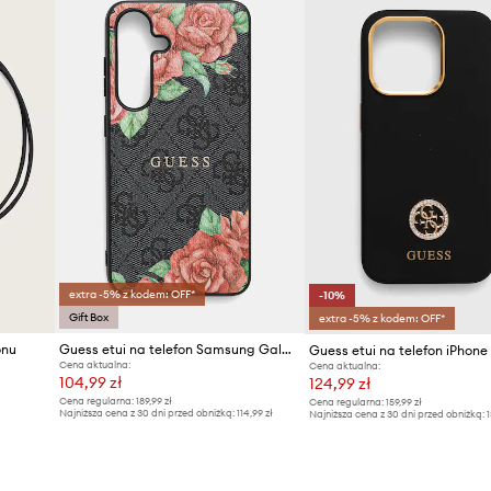
iałanie wody. Produkt w
ala na większy komfort
ie gwarantuje jednak
extra -5% z kodem: OFF*
-10%
Gift Box
extra -5% z kodem: OFF*
onu
Guess etui na telefon Samsung Galaxy S25
Cena aktualna:
Cena aktualna:
104,99 zł
124,99 zł
Cena regularna:
189,99 zł
Cena regularna:
159,99 zł
Najniższa cena z 30 dni przed obniżką:
114,99 zł
Najniższa cena z 30 dni przed obniżką:
1