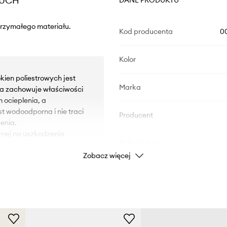
OUCH
trzymałego materiału.
Kod producenta
0
Kolor
kien poliestrowych jest
Marka
ta zachowuje właściwości
 ocieplenia, a
t wodoodporna i nie traci
Producent
enia.
rnej na uszkodzenia
ID Produktu
Zobacz więcej
orny suwak, chronią
turę baterii, dzięki