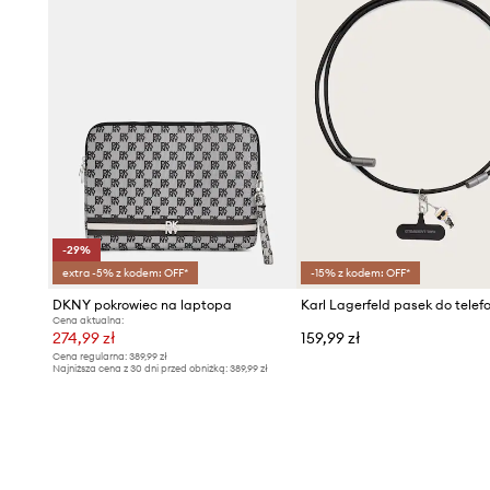
-29%
extra -5% z kodem: OFF*
-15% z kodem: OFF*
DKNY pokrowiec na laptopa
Karl Lagerfeld pasek do telef
Cena aktualna:
274,99 zł
159,99 zł
Cena regularna:
389,99 zł
Najniższa cena z 30 dni przed obniżką:
389,99 zł