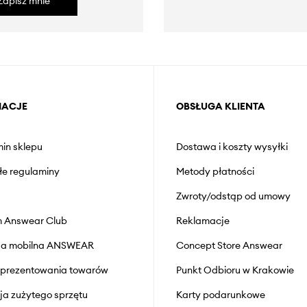
Zapisz mnie
MACJE
OBSŁUGA KLIENTA
in sklepu
Dostawa i koszty wysyłki
łe regulaminy
Metody płatności
Zwroty/odstąp od umowy
 Answear Club
Reklamacje
cja mobilna ANSWEAR
Concept Store Answear
prezentowania towarów
Punkt Odbioru w Krakowie
cja zużytego sprzętu
Karty podarunkowe