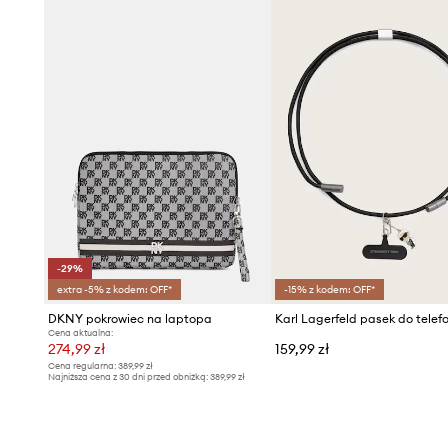
- Wodoodporność oznacza podwyższoną odporność na dz
kontakcie z wodą zachowuje swoje właściwości, co pozw
użytkowania dzięki niższemu progowi przemakalności, n
całkowitej wodoszczelności.
-29%
extra -5% z kodem: OFF*
-15% z kodem: OFF*
DKNY pokrowiec na laptopa
Karl Lagerfeld pasek do telef
Cena aktualna:
274,99 zł
159,99 zł
Cena regularna:
389,99 zł
Najniższa cena z 30 dni przed obniżką:
389,99 zł