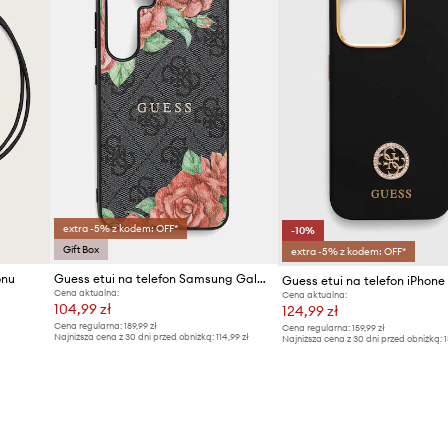
extra -5% z kodem: OFF*
-10%
Gift Box
extra -5% z kodem: OFF*
onu
Guess etui na telefon Samsung Galaxy S25
Cena aktualna:
Cena aktualna:
104,99 zł
124,99 zł
Cena regularna:
189,99 zł
Cena regularna:
159,99 zł
Najniższa cena z 30 dni przed obniżką:
114,99 zł
Najniższa cena z 30 dni przed obniżką:
1