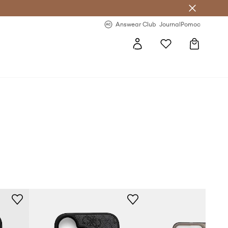
letter >
Regularne nowości >
Answear Club
Journal
Pomoc