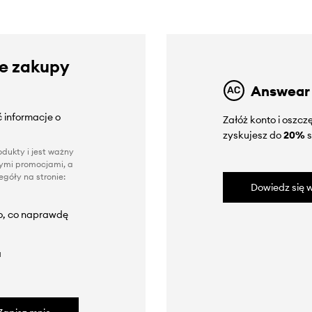
ze zakupy
Answear
 informacje o
Załóż konto i oszc
zyskujesz do
20%
s
dukty i jest ważny
nnymi promocjami, a
góły na stronie:
Dowiedz się w
to, co naprawdę
a