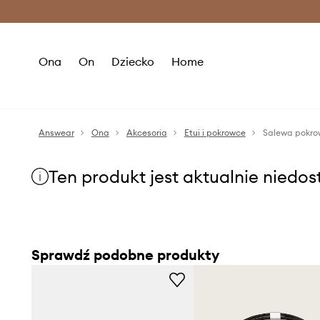
Premium Fashion Benefits >
O
Ona
On
Dziecko
Home
Answear
Ona
Akcesoria
Etui i pokrowce
Salewa pokr
Ten produkt jest aktualnie niedo
Sprawdź podobne produkty