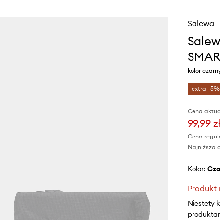
Salewa
Salew
SMAR
kolor czar
extra -5%
Cena aktua
99,99 z
Cena regul
Najniższa c
Kolor:
cz
Produkt 
Niestety 
produktami