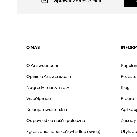
O NAS
INFOR
O Answear.com
Regulam
Opinie o Answear.com
Pozosta
Nagrody i certyfikaty
Blog
Współpraca
Program
Relacje inwestorskie
Aplika
Odpowiedzialność społeczna
Zasady 
Zgłaszanie naruszeń (whistleblowing)
Utyliza