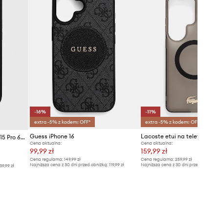
-16%
-11%
extra -5% z kodem: OFF*
extra -5% z kodem: OFF*
Guess iPhone 16
Guess etui na telefon iPhone 15 Pro 6.1
Cena aktualna:
Cena aktualna:
99,99 zł
159,99 zł
Cena regularna:
149,99 zł
Cena regularna:
259,99 zł
Najniższa cena z 30 dni przed obniżką:
119,99 zł
Najniższa cena z 30 dni przed obniżką
39,99 zł