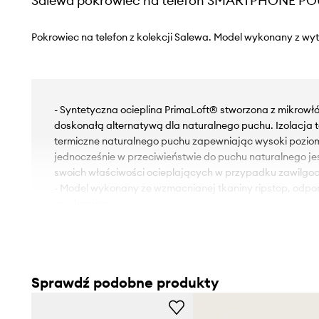
Salewa pokrowiec na telefon SMARTPHONE P
Pokrowiec na telefon z kolekcji Salewa. Model wykonany z wy
- Syntetyczna ocieplina PrimaLoft® stworzona z mikrowłó
doskonałą alternatywą dla naturalnego puchu. Izolacja 
termiczne naturalnego puchu zapewniając wysoki poziom
jednocześnie w przeciwieństwie do puchu naturalnego jes
swoich właściwości ocieplających w przypadku zawilgoc
- Model wykonany ze wzmacnianej tkaniny ripstop, odpo
mechaniczne.
- Odpowiednia, wodoszczelna konstrukcja oraz wodoodp
telefon przed zawilgoceniem.
- Izolacja termiczna dłużej utrzymuje odpowiednią tempera
czemu telefon wolniej się rozładowuje.
Sprawdź podobne produkty
- Model przeznaczony na telefon o wielkości do 6.2 cala.
- Gramatura produktu: 35 g.
- Wymiary: 9,5 x 18,5 cm.