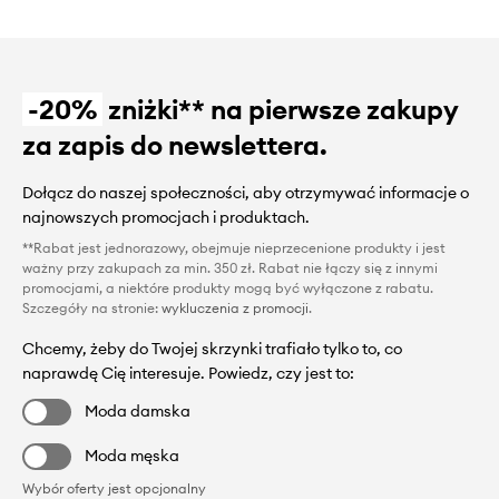
-20%
zniżki** na pierwsze zakupy
za zapis do newslettera.
Dołącz do naszej społeczności, aby otrzymywać informacje o
najnowszych promocjach i produktach.
**Rabat jest jednorazowy, obejmuje nieprzecenione produkty i jest
ważny przy zakupach za min. 350 zł. Rabat nie łączy się z innymi
promocjami, a niektóre produkty mogą być wyłączone z rabatu.
Szczegóły na stronie:
wykluczenia z promocji
.
Chcemy, żeby do Twojej skrzynki trafiało tylko to, co
naprawdę Cię interesuje. Powiedz, czy jest to:
Moda damska
Moda męska
Wybór oferty jest opcjonalny