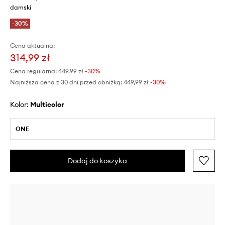
damski
-30%
Cena aktualna:
314,99 zł
Cena regularna:
449,99 zł
-30%
Najniższa cena z 30 dni przed obniżką:
449,99 zł
 -30%
Kolor:
multicolor
ONE
Dodaj do koszyka