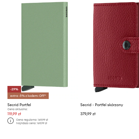
-29%
extra -5% z kodem: OFF*
Secrid Portfel
Secrid - Portfel skórzany
Cena aktualna:
119,99 zł
379,99 zł
Cena regularna:
169,99 zł
Najniższa cena:
169,99 zł