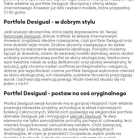
Takie właśnie są portfele Desigual. Skorzystaj z oferty sklepu
internetowego Answear już dziś i wybierz modele, które przypadną
Ci do gustu.
Portfele Desigual - w dobrym stylu
Jeśli szukasz akcesoriów, które będą dopasowane do Twojej
listonoszki Desigual
, dobrze trafiłaś. W sklepie internetowym
Answear znajdziesz idealne rozwiązanie, czyli portfele Desigual oraz
inne dodatki tejże marki. Drobne akcenty nawiązujące do siebie
pozwolą na stworzenie zestawienia idealnego. Ponadto możemy
łączyć je dowolnie, zatem do beżowej torebki damskiej, warto dodać
unikalny pomarańczowy portfel ze skóry ekologicznej. Wytłoczony
wzór kwiatów niesie ze sobą delikatność oraz spokój wewnętrzny. W
sytuacji, gdy chcemy nadać outfitowi profesjonalizmu i elegancji,
dobrze jest wypróbować czarne portfele Desigual wykonane również
ze skóry ekologicznej. Ich niezwykłe, subtelne tłoczenia przyciągają
wzrok i zachwycają esencją powagi. Może również skusisz się na
jeden z nich?
Portfel Desigual - postaw na coś oryginalnego
Marka Desigual swoje korzenie ma w gorącej Hiszpanii i tam właśnie
powstają niezwykłe projekty, wchodzące w skład najnowszych
kolekcji całorocznych. Wśród nich pojawiają się eleganckie portfele
damskie Desigual, jak i intrygujące
plecaki Desigual
. Te dwa
elementy nie tylko samodzielnie potrafią zachwycić człowieka, lecz
również mogą kreować nietuzinkowy tandem. Otóż zazwyczaj,
wychodząc z domu, zabieramy ze sobą wiele niezbędnych
drobiazgów. W czym je przenieść? Oczywiście, wybór pada na
torebkę lub plecak, jednak nie wszystko uda nam się w nich