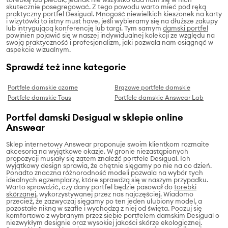
skutecznie posegregować. Z tego powodu warto mieć pod ręką
praktyczny portfel Desigual. Mnogość niewielkich kieszonek na karty
i wizytówki to istny must have, jeśli wybieramy się na dłuższe zakupy
lub intrygującą konferencję lub targi. Tym samym
damski portfel
powinien pojawić się w naszej indywidualnej kolekcji ze względu na
swoją praktyczność i profesjonalizm, jaki pozwala nam osiągnąć w
aspekcie wizualnym.
Sprawdź też inne kategorie
Portfele damskie czarne
Brązowe portfele damskie
Portfele damskie Tous
Portfele damskie Answear Lab
Portfel damski Desigual w sklepie online
Answear
Sklep internetowy Answear proponuje swoim klientkom rozmaite
akcesoria na wyjątkowe okazje. W gronie niezastąpionych
propozycji musiały się zatem znaleźć portfele Desigual. Ich
wyjątkowy design sprawia, że chętnie sięgamy po nie na co dzień.
Ponadto znaczna różnorodność modeli pozwala na wybór tych
idealnych egzemplarzy, które sprawdzą się w naszym przypadku.
Warto sprawdzić, czy dany portfel będzie pasował do
torebki
skórzanej
, wykorzystywanej przez nas najczęściej. Wiadomo
przecież, że zazwyczaj sięgamy po ten jeden ulubiony model, a
pozostałe nikną w szafie i wychodzą z niej od święta. Poczuj się
komfortowo z wybranym przez siebie portfelem damskim Desigual o
niezwykłym designie oraz wysokiej jakości skórze ekologicznej.