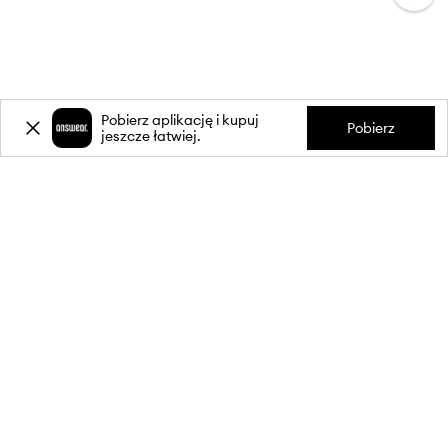
Pobierz aplikację i kupuj
Pobierz
jeszcze łatwiej.
-20%
zniżki** na pierwsze zakupy
za zapis do newslettera.
Dołącz do naszej społeczności, aby otrzymywać informacje o