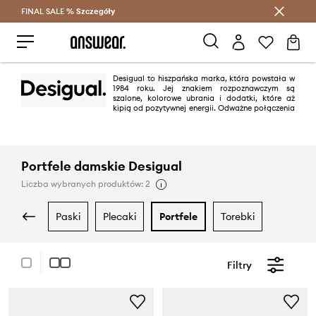
FINAL SALE %
Szczegóły
Oszczędzaj z Answear Club >
Desigual to hiszpańska marka, która powstała w
1984 roku. Jej znakiem rozpoznawczym są
szalone, kolorowe ubrania i dodatki, które aż
kipią od pozytywnej energii. Odważne połączenia
kolorów, patchworkowe wzory, hafty, zdobienia oraz zaskakujący design
sprawiają, że obok kolekcji Desigual nie sposób przejść obojętnie.
Portfele damskie Desigual
Liczba wybranych produktów: 2
paski
plecaki
portfele
torebki
Filtry