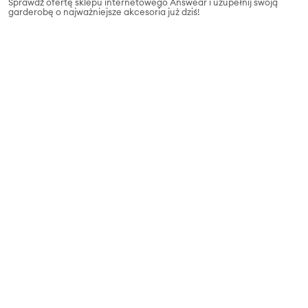
Sprawdź ofertę sklepu internetowego Answear i uzupełnij swoją
garderobę o najważniejsze akcesoria już dziś!