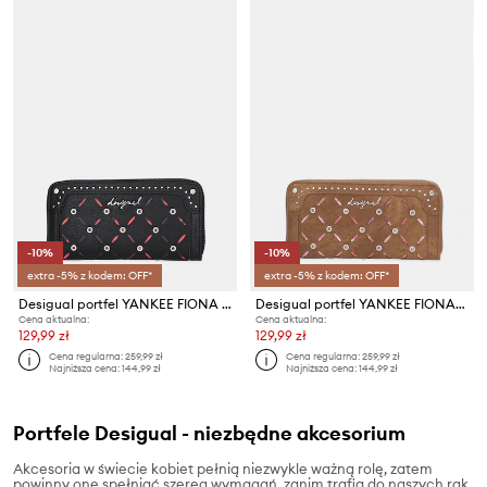
-10%
-10%
extra -5% z kodem: OFF*
extra -5% z kodem: OFF*
Desigual portfel YANKEE FIONA BLACK
Desigual portfel YANKEE FIONACAMEL
Cena aktualna:
Cena aktualna:
129,99 zł
129,99 zł
Cena regularna:
259,99 zł
Cena regularna:
259,99 zł
Najniższa cena:
144,99 zł
Najniższa cena:
144,99 zł
Portfele Desigual - niezbędne akcesorium
Akcesoria w świecie kobiet pełnią niezwykle ważną rolę, zatem
powinny one spełniać szereg wymagań, zanim trafią do naszych rąk.