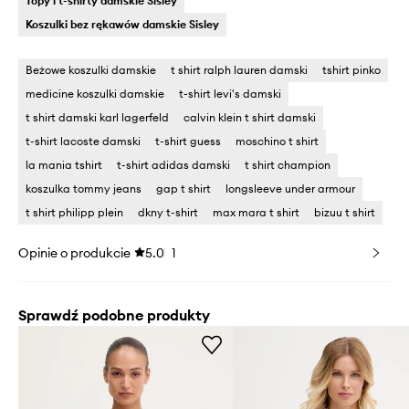
Topy i t-shirty damskie Sisley
Koszulki bez rękawów damskie Sisley
Beżowe koszulki damskie
t shirt ralph lauren damski
tshirt pinko
medicine koszulki damskie
t-shirt levi's damski
t shirt damski karl lagerfeld
calvin klein t shirt damski
t-shirt lacoste damski
t-shirt guess
moschino t shirt
la mania tshirt
t-shirt adidas damski
t shirt champion
koszulka tommy jeans
gap t shirt
longsleeve under armour
t shirt philipp plein
dkny t-shirt
max mara t shirt
bizuu t shirt
Opinie o produkcie
5.0
1
Sprawdź podobne produkty