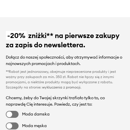
-20%
zniżki** na pierwsze zakupy
za zapis do newslettera.
Dołącz do naszej społeczności, aby otrzymywać informacje o
najnowszych promocjach i produktach.
**Rabat jest jednorazowy, obejmuje nieprzecenione produkty i jest
ważny przy zakupach za min. 350 zł. Rabat nie łączy się z innymi
promocjami, a niektóre produkty mogą być wyłączone z rabatu.
Szczegóły na stronie:
wykluczenia z promocji
.
Chcemy, żeby do Twojej skrzynki trafiało tylko to, co
naprawdę Cię interesuje. Powiedz, czy jest to:
Moda damska
Moda męska