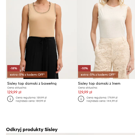
-18%
-10%
extra -5% z kodem: OFF*
extra -5% z kodem: OFF*
Sisley top damski z bawełną
Sisley top damski z lnem
Cena aktualna:
Cena aktualna:
129,99 zł
129,99 zł
Cena regularna:
159,99 zł
Cena regularna:
179,99 zł
Najniższa cena:
159,99 zł
Najniższa cena:
144,99 zł
Odkryj produkty Sisley