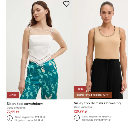
-18%
extra -5% z kodem: OFF*
-10%
Sisley top damski z bawełną
Sisley top bawełniany
Cena aktualna:
Cena aktualna:
129,99 zł
79,99 zł
Cena regularna:
159,99 zł
Cena regularna:
279,99 zł
Najniższa cena:
159,99 zł
Najniższa cena:
88,99 zł