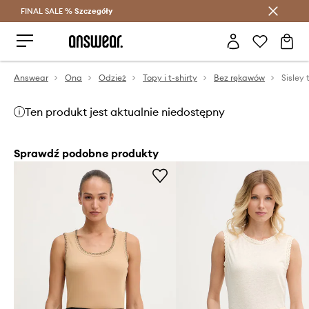
FINAL SALE %
Szczegóły
Oszczędzaj z Answear Club >
Answear
Ona
Odzież
Topy i t-shirty
Bez rękawów
Sisley 
Ten produkt jest aktualnie niedostępny
Sprawdź podobne produkty