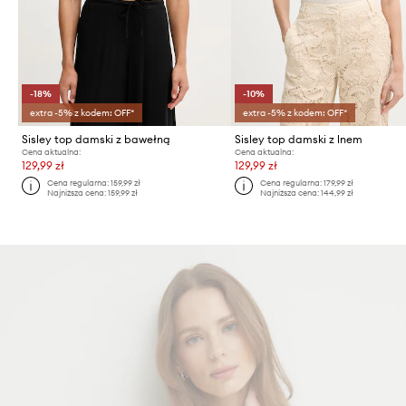
-18%
-10%
extra -5% z kodem: OFF*
extra -5% z kodem: OFF*
Sisley top damski z bawełną
Sisley top damski z lnem
Cena aktualna:
Cena aktualna:
129,99 zł
129,99 zł
Cena regularna:
159,99 zł
Cena regularna:
179,99 zł
Najniższa cena:
159,99 zł
Najniższa cena:
144,99 zł