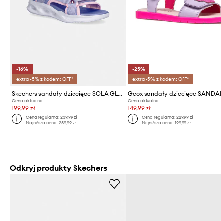
-16%
-25%
extra -5% z kodem: OFF*
extra -5% z kodem: OFF*
Skechers sandały dziecięce SOLA GLOW SANDAL
Cena aktualna:
Cena aktualna:
199,99 zł
149,99 zł
Cena regularna:
239,99 zł
Cena regularna:
229,99 zł
Najniższa cena:
239,99 zł
Najniższa cena:
199,99 zł
Odkryj produkty Skechers