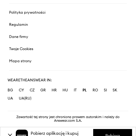
Polityka prywatności
Regulamin
Dane firmy
Twoje Cookies
Mapa strony
WEARETHEANSWEAR IN:
BG
CY
CZ
GR
HR
HU
IT
PL
RO
SI
SK
UA
UA(RU)
Zawartość tej strony jest chroniona prawem autorskim i należy do
Answear.com S.A.
Pobierz aplikację i kupuj
Pobierz