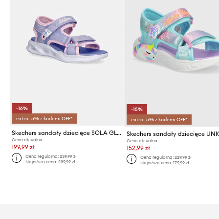
-16%
-15%
extra -5% z kodem: OFF*
extra -5% z kodem: OFF*
Skechers sandały dziecięce SOLA GLOW SANDAL
Cena aktualna:
Cena aktualna:
199,99 zł
152,99 zł
Cena regularna:
239,99 zł
Cena regularna:
229,99 zł
Najniższa cena:
239,99 zł
Najniższa cena:
179,99 zł