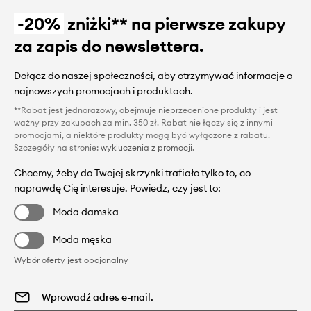
-20%
zniżki** na pierwsze zakupy
za zapis do newslettera.
Dołącz do naszej społeczności, aby otrzymywać informacje o
najnowszych promocjach i produktach.
**Rabat jest jednorazowy, obejmuje nieprzecenione produkty i jest
ważny przy zakupach za min. 350 zł. Rabat nie łączy się z innymi
promocjami, a niektóre produkty mogą być wyłączone z rabatu.
Szczegóły na stronie:
wykluczenia z promocji
.
Chcemy, żeby do Twojej skrzynki trafiało tylko to, co
naprawdę Cię interesuje. Powiedz, czy jest to:
Moda damska
Moda męska
Wybór oferty jest opcjonalny