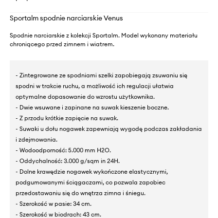
Sportalm spodnie narciarskie Venus
Spodnie narciarskie z kolekcji Sportalm. Model wykonany materiału
chroniącego przed zimnem i wiatrem.
- Zintegrowane ze spodniami szelki zapobiegają zsuwaniu się
spodni w trakcie ruchu, a możliwość ich regulacji ułatwia
optymalne dopasowanie do wzrostu użytkownika.
- Dwie wsuwane i zapinane na suwak kieszenie boczne.
- Z przodu krótkie zapięcie na suwak.
- Suwaki u dołu nogawek zapewniają wygodę podczas zakładania
i zdejmowania.
- Wodoodporność: 5.000 mm H2O.
- Oddychalność: 3.000 g/sqm in 24H.
- Dolne krawędzie nogawek wykończone elastycznymi,
podgumowanymi ściągaczami, co pozwala zapobiec
przedostawaniu się do wnętrza zimna i śniegu.
- Szerokość w pasie: 34 cm.
- Szerokość w biodrach: 43 cm.