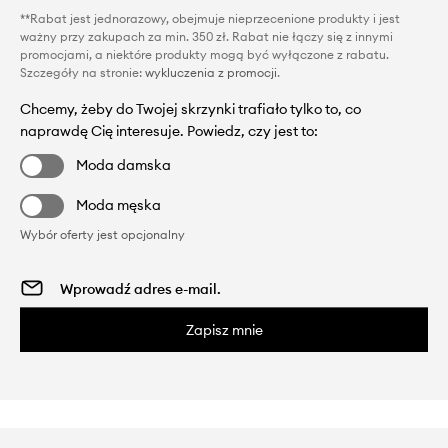
**Rabat jest jednorazowy, obejmuje nieprzecenione produkty i jest
ważny przy zakupach za min. 350 zł. Rabat nie łączy się z innymi
promocjami, a niektóre produkty mogą być wyłączone z rabatu.
Szczegóły na stronie:
wykluczenia z promocji
.
Chcemy, żeby do Twojej skrzynki trafiało tylko to, co
naprawdę Cię interesuje. Powiedz, czy jest to:
Moda damska
Moda męska
Wybór oferty jest opcjonalny
Zapisz mnie