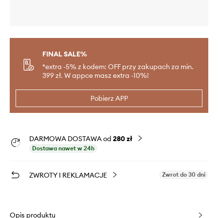
FINAL SALE%
*extra -5% z kodem: OFF przy zakupach za min.
399 zł. W appce masz extra -10%!
Pobierz APP
DARMOWA DOSTAWA od
280 zł
Dostawa nawet w 24h
ZWROTY I REKLAMACJE
Zwrot do 30 dni
Opis produktu