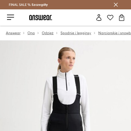
FINAL SALE %
Szczegóły
Oszczędzaj z Answear Club >
Answear
Ona
Odzież
Spodnie i legginsy
Narciarskie i sno