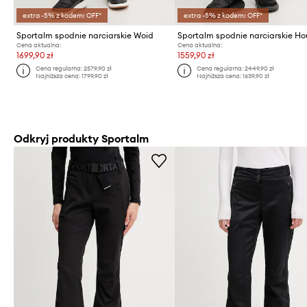
extra -5% z kodem: OFF*
extra -5% z kodem: OFF*
Sportalm spodnie narciarskie Woid
Sportalm spodnie narciarskie Ho
Cena aktualna:
Cena aktualna:
1699,90 zł
1559,90 zł
Cena regularna:
2579,90 zł
Cena regularna:
2449,90 zł
Najniższa cena:
1799,90 zł
Najniższa cena:
1639,90 zł
Odkryj produkty Sportalm