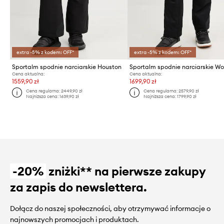
extra -5% z kodem: OFF*
extra -5% z kodem: OFF*
Sportalm spodnie narciarskie Houston
Sportalm spodnie narciarskie Wo
Cena aktualna:
Cena aktualna:
1559,90 zł
1699,90 zł
Cena regularna:
2449,90 zł
Cena regularna:
2579,90 zł
Najniższa cena:
1639,90 zł
Najniższa cena:
1799,90 zł
-20%
zniżki** na pierwsze zakupy
za zapis do newslettera.
Dołącz do naszej społeczności, aby otrzymywać informacje o
najnowszych promocjach i produktach.