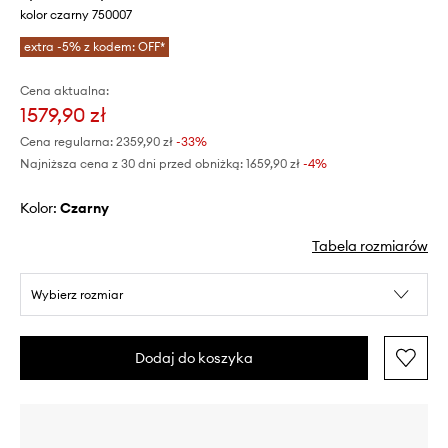
kolor czarny 750007
extra -5% z kodem: OFF*
Cena aktualna:
1579,90 zł
Cena regularna:
2359,90 zł
-33%
Najniższa cena z 30 dni przed obniżką:
1659,90 zł
 -4%
Kolor:
czarny
Tabela rozmiarów
Wybierz rozmiar
Dodaj do koszyka