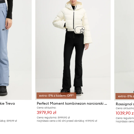
extra -5% z kodem: OFF*
extra -5% 
kie Treva
Perfect Moment kombinezon narciarski puchowy Polar Flare
Rossignol 
Cena aktualna:
Cena aktualna
3979,90 zł
1039,90 z
Cena regularna:
5999,90 zł
Cena regularn
iżką:
599,99 zł
Najniższa cena z 30 dni przed obniżką:
4199,90 zł
Najniższa cena