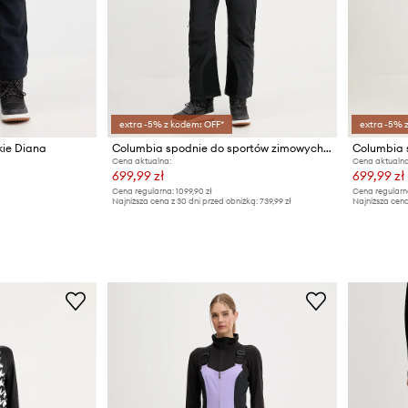
extra -5% z kodem: OFF*
extra -5% 
kie Diana
Columbia spodnie do sportów zimowych Highland Summit
Cena aktualna:
Cena aktualna
699,99 zł
699,99 zł
Cena regularna:
1099,90 zł
Cena regularn
Najniższa cena z 30 dni przed obniżką:
739,99 zł
Najniższa cena