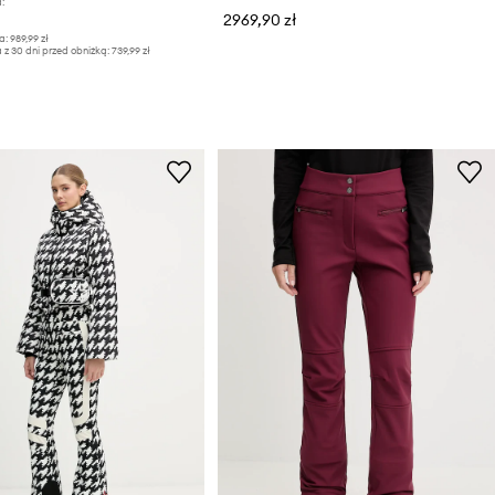
:
2969,90 zł
a:
989,99 zł
 z 30 dni przed obniżką:
739,99 zł