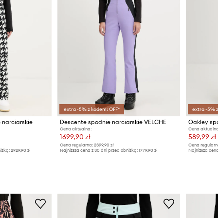
extra -5% z kodem: OFF*
extra -5% 
 narciarskie
Descente spodnie narciarskie VELCHE
Oakley sp
Cena aktualna:
Cena aktualna
1699,90 zł
589,99 zł
Cena regularna:
2399,90 zł
Cena regularn
iżką:
2929,90 zł
Najniższa cena z 30 dni przed obniżką:
1779,90 zł
Najniższa cena