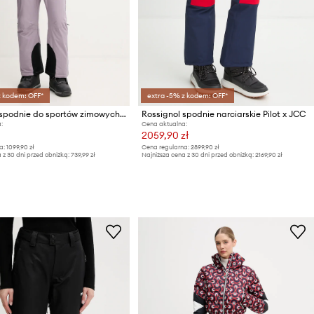
z kodem: OFF*
extra -5% z kodem: OFF*
Columbia spodnie do sportów zimowych Highland Summit
Rossignol spodnie narciarskie Pilot x JCC
:
Cena aktualna:
2059,90 zł
a:
1099,90 zł
Cena regularna:
2899,90 zł
 z 30 dni przed obniżką:
739,99 zł
Najniższa cena z 30 dni przed obniżką:
2169,90 zł