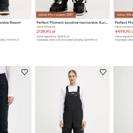
extra -5% z kodem: OFF*
extra -5% 
arskie Resort
Perfect Moment spodnie narciarskie Aurora
Cena aktualna:
Cena aktualna
2139,90 zł
4499,90 z
Cena regularna:
3229,90 zł
Cena regularn
iżką:
1449,90 zł
Najniższa cena z 30 dni przed obniżką:
2249,90 zł
Najniższa cena