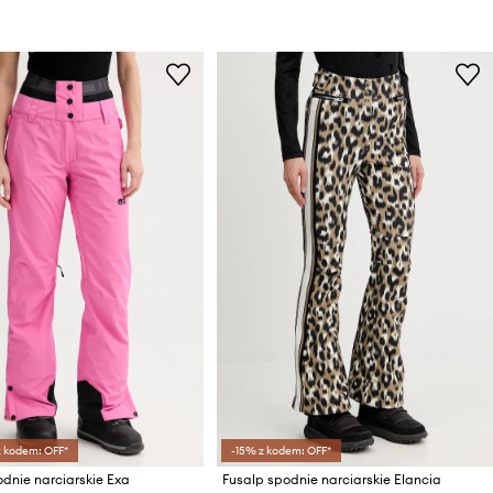
z kodem: OFF*
-15% z kodem: OFF*
odnie narciarskie Exa
Fusalp spodnie narciarskie Elancia