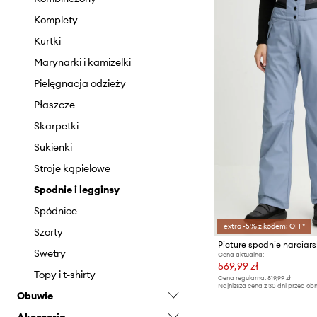
Komplety
Kurtki
Marynarki i kamizelki
Pielęgnacja odzieży
Płaszcze
Skarpetki
Sukienki
Stroje kąpielowe
Spodnie i legginsy
Spódnice
extra -5% z kodem: OFF*
Szorty
Picture spodnie narciars
Swetry
Cena aktualna:
569,99 zł
Topy i t-shirty
Cena regularna:
819,99 zł
Najniższa cena z 30 dni przed obn
Obuwie