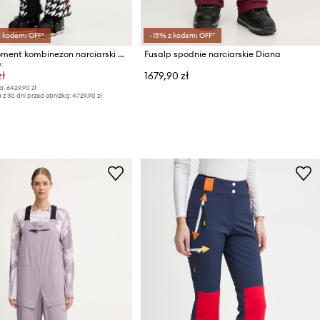
z kodem: OFF*
-15% z kodem: OFF*
Perfect Moment kombinezon narciarski puchowy Polar Flare
Fusalp spodnie narciarskie Diana
:
ł
1679,90 zł
a:
6429,90 zł
 z 30 dni przed obniżką:
4729,90 zł