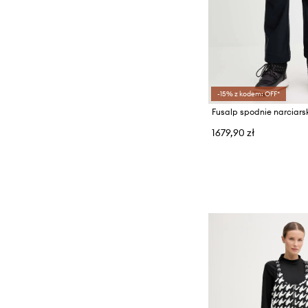
-15% z kodem: OFF*
Fusalp spodnie narciars
1679,90 zł