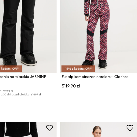
z kodem: OFF*
-15% z kodem: OFF*
odnie narciarskie JASMINE
Fusalp kombinezon narciarski Clarisse
:
5119,90 zł
a:
819,99 zł
 z 30 dni przed obniżką:
619,99 zł