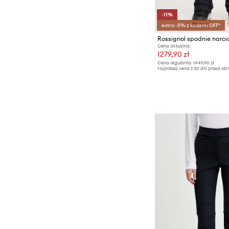
-11%
extra -5% z kodem: OFF*
Rossignol spodnie narci
Cena aktualna:
1279,90 zł
Cena regularna:
1449,90 zł
Najniższa cena z 30 dni przed obn