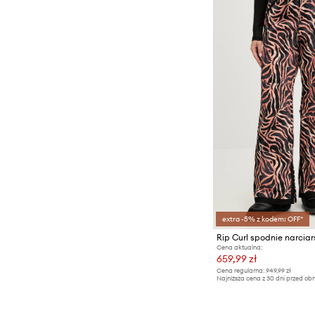
extra -5% z kodem: OFF*
Rip Curl spodnie narcia
Cena aktualna:
659,99 zł
Cena regularna:
949,99 zł
Najniższa cena z 30 dni przed obn