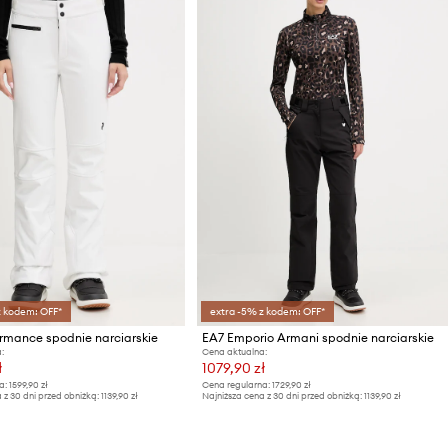
z kodem: OFF*
extra -5% z kodem: OFF*
rmance spodnie narciarskie
EA7 Emporio Armani spodnie narciarskie
:
Cena aktualna:
ł
1079,90 zł
a:
1599,90 zł
Cena regularna:
1729,90 zł
 z 30 dni przed obniżką:
1139,90 zł
Najniższa cena z 30 dni przed obniżką:
1139,90 zł