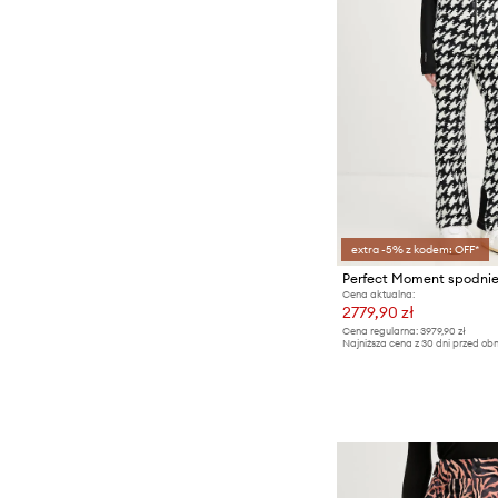
extra -5% z kodem: OFF*
Perfect Moment spodnie
Cena aktualna:
2779,90 zł
Cena regularna:
3979,90 zł
Najniższa cena z 30 dni przed obn