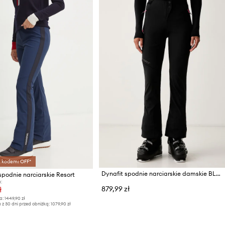
z kodem: OFF*
Dynafit spodnie narciarskie damskie BLACKLIGHT
spodnie narciarskie Resort
:
879,99 zł
ł
a:
1449,90 zł
 z 30 dni przed obniżką:
1079,90 zł