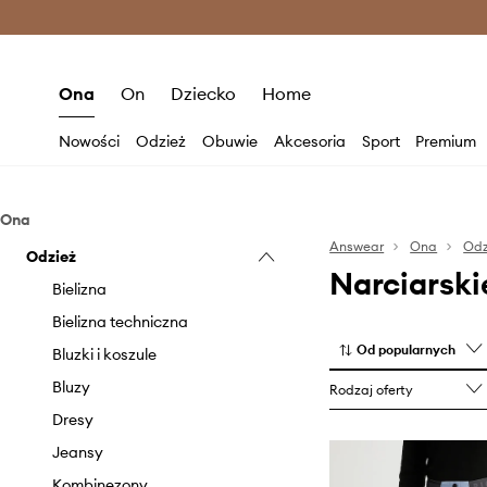
Premium Fashion Benefits >
O
Ona
On
Dziecko
Home
Nowości
Odzież
Obuwie
Akcesoria
Sport
Premium
Ona
Answear
Ona
Odz
Odzież
Narciarsk
Bielizna
Bielizna techniczna
Od popularnych
Bluzki i koszule
Bluzy
Rodzaj oferty
Dresy
Jeansy
Kombinezony