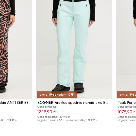
extra -5% z kodem: OFF*
extra -5% 
rskie ANTI SERIES
BOGNER Fire+Ice spodnie narciarskie BORJA
Peak Perfo
Cena aktualna:
Cena aktualna
1229,90 zł
1079,90 z
Cena regularna:
1879,90 zł
Cena regularn
iżką:
699,99 zł
Najniższa cena z 30 dni przed obniżką:
1299,90 zł
Najniższa cena