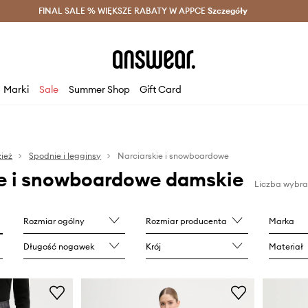
szczędzaj z Answear Club >
FINAL SALE % WIĘKSZE RABATY W APPCE
Dostawa nawet w 24h >
Szczegóły
News
Marki
Sale
Summer Shop
Gift Card
ież
Spodnie i legginsy
Narciarskie i snowboardowe
ie i snowboardowe damskie
Liczba wybra
Rozmiar ogólny
Rozmiar producenta
Marka
Długość nogawek
Krój
Materiał