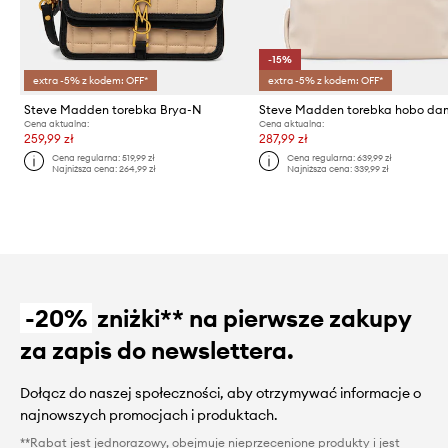
-15%
extra -5% z kodem: OFF*
extra -5% z kodem: OFF*
Steve Madden torebka Brya-N
Cena aktualna:
Cena aktualna:
259,99 zł
287,99 zł
Cena regularna:
519,99 zł
Cena regularna:
639,99 zł
Najniższa cena:
264,99 zł
Najniższa cena:
339,99 zł
-20%
zniżki** na pierwsze zakupy
za zapis do newslettera.
Dołącz do naszej społeczności, aby otrzymywać informacje o
najnowszych promocjach i produktach.
**Rabat jest jednorazowy, obejmuje nieprzecenione produkty i jest