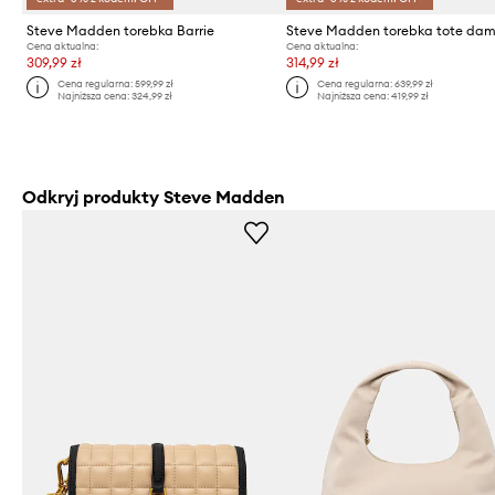
Steve Madden torebka Barrie
Cena aktualna:
Cena aktualna:
309,99 zł
314,99 zł
Cena regularna:
599,99 zł
Cena regularna:
639,99 zł
Najniższa cena:
324,99 zł
Najniższa cena:
419,99 zł
Odkryj produkty Steve Madden