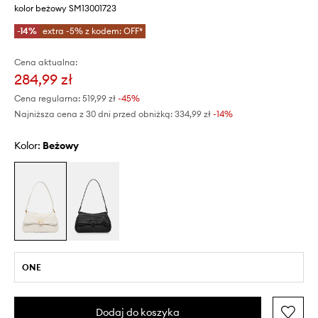
kolor beżowy SM13001723
-14%
extra -5% z kodem: OFF*
Cena aktualna:
284,99 zł
Cena regularna:
519,99 zł
-45%
Najniższa cena z 30 dni przed obniżką:
334,99 zł
 -14%
Kolor:
beżowy
ONE
Dodaj do koszyka