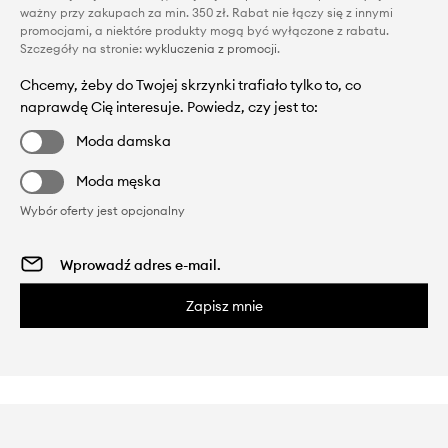
ważny przy zakupach za min. 350 zł. Rabat nie łączy się z innymi
promocjami, a niektóre produkty mogą być wyłączone z rabatu.
Szczegóły na stronie:
wykluczenia z promocji
.
Chcemy, żeby do Twojej skrzynki trafiało tylko to, co
naprawdę Cię interesuje. Powiedz, czy jest to:
Moda damska
Moda męska
Wybór oferty jest opcjonalny
Zapisz mnie