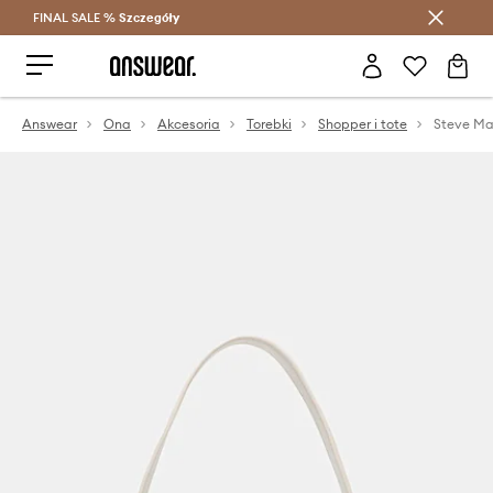
FINAL SALE %
Szczegóły
Oszczędzaj z Answear Club >
Answear
Ona
Akcesoria
Torebki
Shopper i tote
Steve Ma