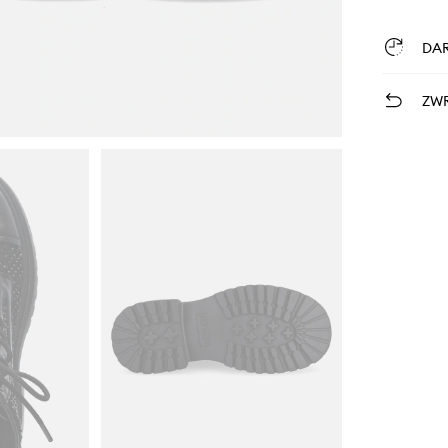
DA
ZWR