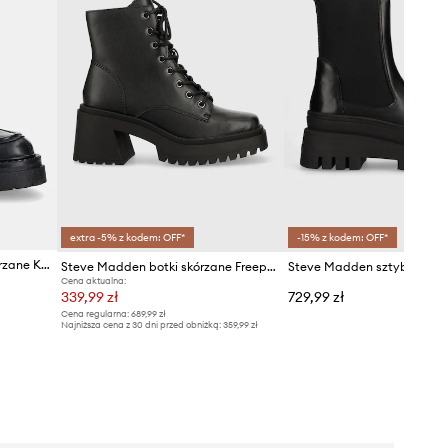
extra -5% z kodem: OFF*
-15% z kodem: OFF*
Steve Madden sztyblety skórzane Kasey
Steve Madden botki skórzane Freeport
Cena aktualna:
339,99 zł
729,99 zł
Cena regularna:
689,99 zł
Najniższa cena z 30 dni przed obniżką:
359,99 zł