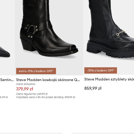
-15% z kodem: OFF*
extra -5% z kodem: OFF*
Steve Madden botki skórzane Sentinel
Steve Madden kowbojki skórzane Quintana
Cena aktualna:
859,99 zł
379,99 zł
Cena regularna:
669,99 zł
4,99 zł
Najniższa cena z 30 dni przed obniżką:
399,99 zł