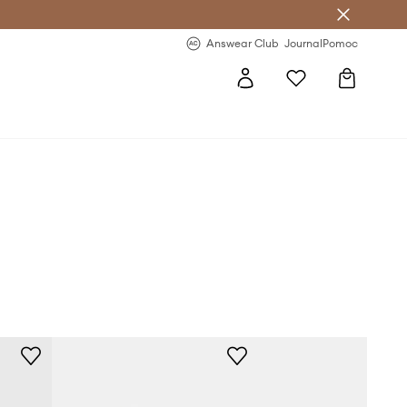
letter >
Regularne nowości >
Answear Club
Journal
Pomoc