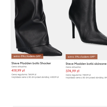
extra -5% z kodem: OFF*
extra -5% z kodem: OFF*
Steve Madden botki Shocker
Cena aktualna:
Cena aktualna:
419,99 zł
374,99 zł
Cena regularna:
769,99 zł
Cena regularna:
789,99 zł
Najniższa cena z 30 dni przed obniżką:
439,99 zł
Najniższa cena z 30 dni przed obniżką:
39