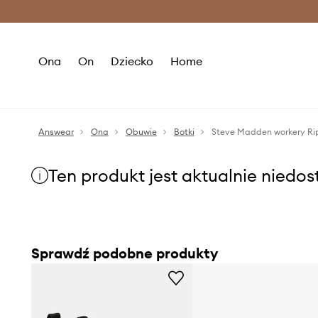
Premium Fashion Benefits >
O
Ona
On
Dziecko
Home
Answear
Ona
Obuwie
Botki
Steve Madden workery Ri
Ten produkt jest aktualnie niedo
Sprawdź podobne produkty