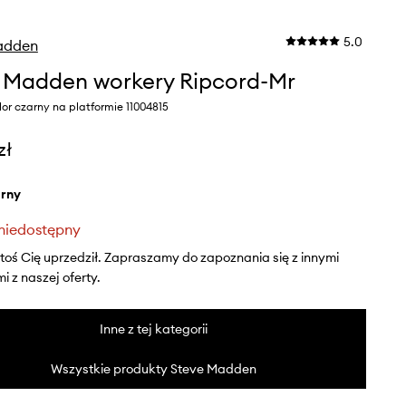
5.0
adden
 Madden workery Ripcord-Mr
or czarny na platformie 11004815
zł
arny
niedostępny
ktoś Cię uprzedził. Zapraszamy do zapoznania się z innymi
 z naszej oferty.
Inne z tej kategorii
Wszystkie produkty Steve Madden