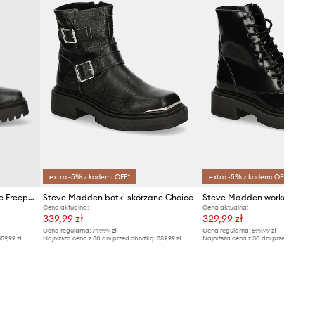
extra -5% z kodem: OFF*
extra -5% z kodem: OFF*
Steve Madden botki skórzane Freeport
Steve Madden botki skórzane Choice
Steve Madden workery Chi
Cena aktualna:
Cena aktualna:
339,99 zł
329,99 zł
Cena regularna:
749,99 zł
Cena regularna:
599,99 zł
59,99 zł
Najniższa cena z 30 dni przed obniżką:
359,99 zł
Najniższa cena z 30 dni przed obniżką