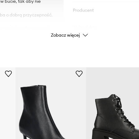
 w bucie, tak aby nie
Producent
dba o dobrą przyczepność.
ID Produktu
otrwały komfort noszenia.
Zobacz więcej
wanie do stopy.
mowanie.