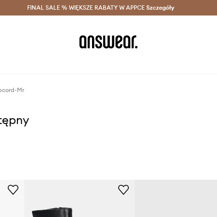
szczędzaj z Answear Club >
FINAL SALE % WIĘKSZE RABATY W APPCE
Dostawa nawet w 24h >
Szczegóły
News
pcord-Mr
stępny