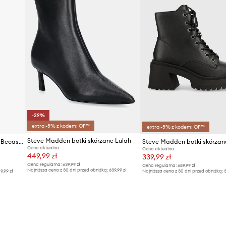
-29%
extra -5% z kodem: OFF*
extra -5% z kodem: OFF*
Steve Madden botki skórzane Lulah
Steve Madden botki skórzane Becase
Cena aktualna:
Cena aktualna:
449,99 zł
339,99 zł
Cena regularna:
639,99 zł
Cena regularna:
689,99 zł
Najniższa cena z 30 dni przed obniżką:
639,99 zł
9,99 zł
Najniższa cena z 30 dni przed obniżką:
3