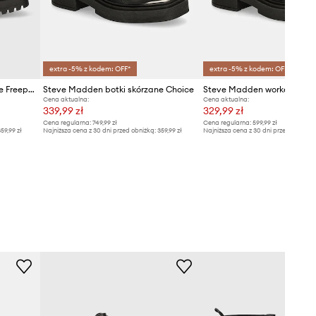
extra -5% z kodem: OFF*
extra -5% z kodem: OFF*
Steve Madden botki skórzane Freeport
Steve Madden botki skórzane Choice
Steve Madden workery Chi
Cena aktualna:
Cena aktualna:
339,99 zł
329,99 zł
Cena regularna:
749,99 zł
Cena regularna:
599,99 zł
59,99 zł
Najniższa cena z 30 dni przed obniżką:
359,99 zł
Najniższa cena z 30 dni przed obniżką