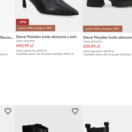
-29%
extra -5% z kodem: OFF*
extra -5% z kodem: OFF*
Steve Madden botki skórzane Lulah
Steve Madden botki skórzane Becase
Cena aktualna:
Cena aktualna:
449,99 zł
339,99 zł
Cena regularna:
639,99 zł
Cena regularna:
689,99 zł
Najniższa cena z 30 dni przed obniżką:
639,99 zł
9,99 zł
Najniższa cena z 30 dni przed obniżką:
3