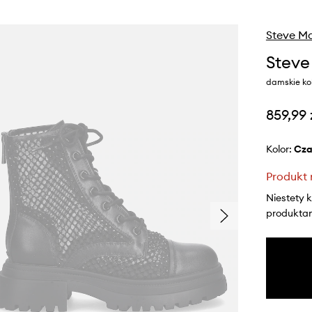
Steve M
Steve
damskie kol
859,99 
Kolor:
cz
Produkt 
Niestety 
produktami