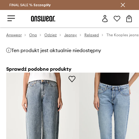
FINAL SALE %
Szczegóły
Oszczędzaj z Answear Club >
Answear
Ona
Odzież
Jeansy
Relaxed
The Kooples jeans
Ten produkt jest aktualnie niedostępny
Sprawdź podobne produkty