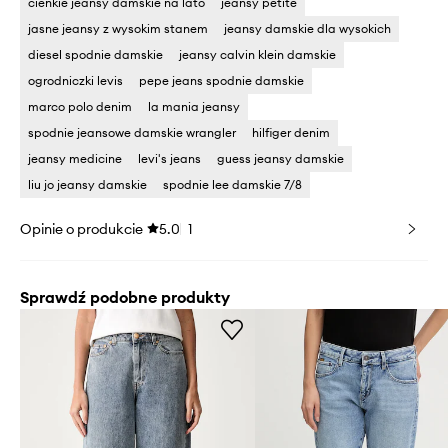
cienkie jeansy damskie na lato
jeansy petite
jasne jeansy z wysokim stanem
jeansy damskie dla wysokich
diesel spodnie damskie
jeansy calvin klein damskie
ogrodniczki levis
pepe jeans spodnie damskie
marco polo denim
la mania jeansy
spodnie jeansowe damskie wrangler
hilfiger denim
jeansy medicine
levi's jeans
guess jeansy damskie
liu jo jeansy damskie
spodnie lee damskie 7/8
Opinie o produkcie
5.0
1
Sprawdź podobne produkty