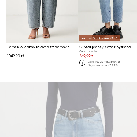
extra -5% z kodem: OFF*
Farm Rio jeansy relaxed fit damskie
G-Star jeansy Kate Boyfriend
Cena aktualna:
1049,90 zł
269,99 zł
Cena regularna:
389,99 zł
Najniższa cena:
284,99 zł