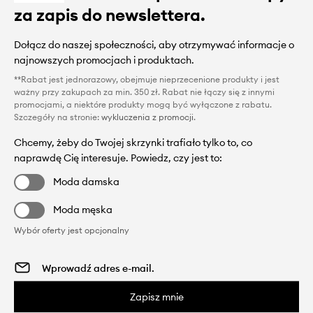
za zapis do newslettera.
Dołącz do naszej społeczności, aby otrzymywać informacje o
najnowszych promocjach i produktach.
**Rabat jest jednorazowy, obejmuje nieprzecenione produkty i jest
ważny przy zakupach za min. 350 zł. Rabat nie łączy się z innymi
promocjami, a niektóre produkty mogą być wyłączone z rabatu.
Szczegóły na stronie:
wykluczenia z promocji
.
Chcemy, żeby do Twojej skrzynki trafiało tylko to, co
naprawdę Cię interesuje. Powiedz, czy jest to:
Moda damska
Moda męska
Wybór oferty jest opcjonalny
Zapisz mnie