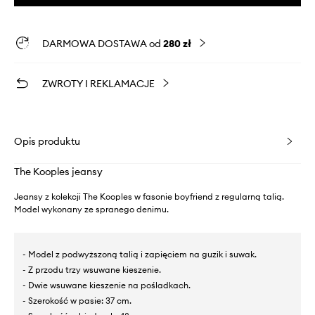
DARMOWA DOSTAWA od
280 zł
ZWROTY I REKLAMACJE
Opis produktu
The Kooples jeansy
Jeansy z kolekcji The Kooples w fasonie boyfriend z regularną talią.
Model wykonany ze spranego denimu.
- Model z podwyższoną talią i zapięciem na guzik i suwak.
- Z przodu trzy wsuwane kieszenie.
- Dwie wsuwane kieszenie na pośladkach.
- Szerokość w pasie: 37 cm.