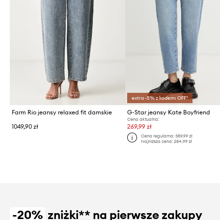
extra -5% z kodem: OFF*
Farm Rio jeansy relaxed fit damskie
G-Star jeansy Kate Boyfriend
Cena aktualna:
1049,90 zł
269,99 zł
Cena regularna:
389,99 zł
Najniższa cena:
284,99 zł
-20%
zniżki** na pierwsze zakupy