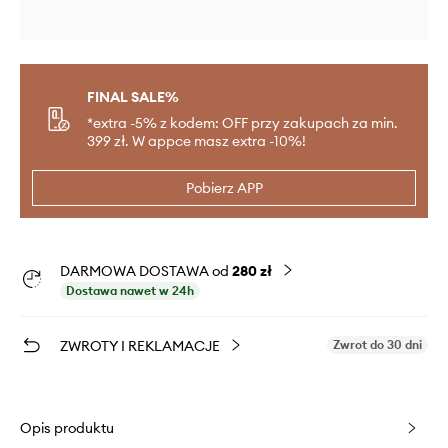
FINAL SALE%
*extra -5% z kodem: OFF przy zakupach za min.
399 zł. W appce masz extra -10%!
Pobierz APP
DARMOWA DOSTAWA od
280 zł
Dostawa nawet w 24h
ZWROTY I REKLAMACJE
Zwrot do 30 dni
Opis produktu