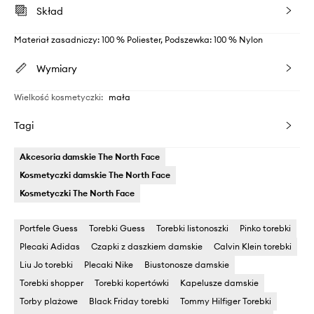
Skład
Materiał zasadniczy: 100 % Poliester, Podszewka: 100 % Nylon
Wymiary
Wielkość kosmetyczki
:
mała
Tagi
Akcesoria damskie The North Face
Kosmetyczki damskie The North Face
Kosmetyczki The North Face
Portfele Guess
Torebki Guess
Torebki listonoszki
Pinko torebki
Plecaki Adidas
Czapki z daszkiem damskie
Calvin Klein torebki
Liu Jo torebki
Plecaki Nike
Biustonosze damskie
Torebki shopper
Torebki kopertówki
Kapelusze damskie
Torby plażowe
Black Friday torebki
Tommy Hilfiger Torebki