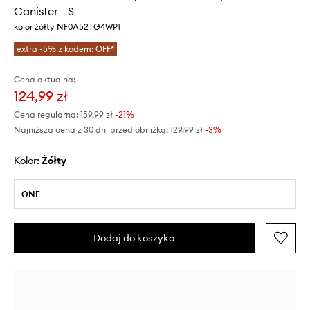
Canister - S
kolor żółty NF0A52TG4WP1
extra -5% z kodem: OFF*
Cena aktualna:
124,99 zł
Cena regularna:
159,99 zł
-21%
Najniższa cena z 30 dni przed obniżką:
129,99 zł
 -3%
Kolor:
żółty
ONE
Dodaj do koszyka