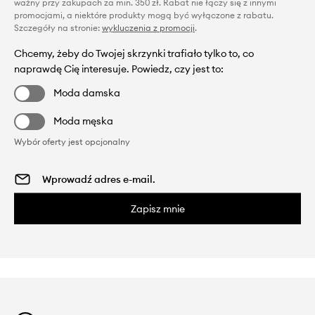
ważny przy zakupach za min. 350 zł. Rabat nie łączy się z innymi
promocjami, a niektóre produkty mogą być wyłączone z rabatu.
Szczegóły na stronie:
wykluczenia z promocji
.
Chcemy, żeby do Twojej skrzynki trafiało tylko to, co
naprawdę Cię interesuje. Powiedz, czy jest to:
Moda damska
Moda męska
Wybór oferty jest opcjonalny
Zapisz mnie