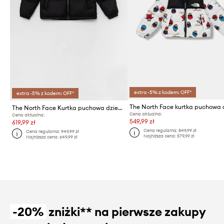
extra -5% z kodem: OFF*
extra -5% z kodem: OFF*
The North Face Kurtka puchowa dziecięca TEEN 1996 RETRO NUPTSE
Cena aktualna:
Cena aktualna:
549,99 zł
619,99 zł
Cena regularna:
849,99 zł
Cena regularna:
949,99 zł
Najniższa cena:
579,99 zł
Najniższa cena:
649,99 zł
-20%
zniżki** na pierwsze zakupy