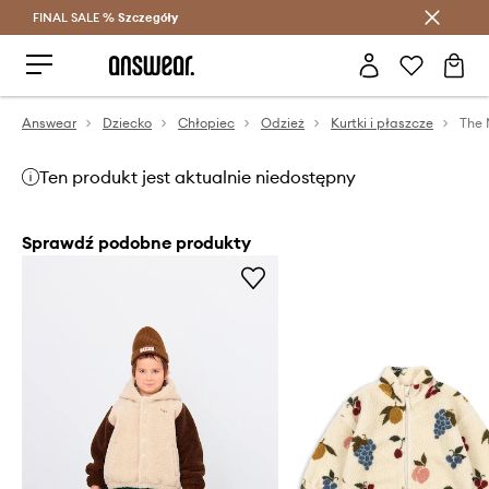
FINAL SALE %
Szczegóły
Oszczędzaj z Answear Club >
Answear
Dziecko
Chłopiec
Odzież
Kurtki i płaszcze
Ten produkt jest aktualnie niedostępny
Sprawdź podobne produkty