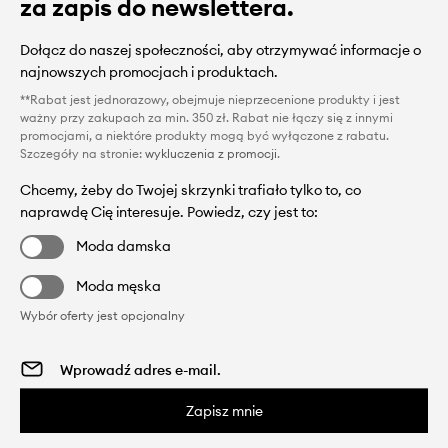
za zapis do newslettera.
Dołącz do naszej społeczności, aby otrzymywać informacje o
najnowszych promocjach i produktach.
**Rabat jest jednorazowy, obejmuje nieprzecenione produkty i jest
ważny przy zakupach za min. 350 zł. Rabat nie łączy się z innymi
promocjami, a niektóre produkty mogą być wyłączone z rabatu.
Szczegóły na stronie:
wykluczenia z promocji
.
Chcemy, żeby do Twojej skrzynki trafiało tylko to, co
naprawdę Cię interesuje. Powiedz, czy jest to:
Moda damska
Moda męska
Wybór oferty jest opcjonalny
Zapisz mnie